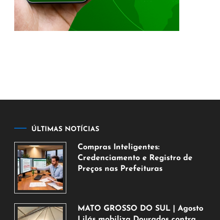
ÚLTIMAS NOTÍCIAS
Compras Inteligentes:
Credenciamento e Registro de
Preços nas Prefeituras
6
de
agosto
MATO GROSSO DO SUL | Agosto
de
Lilás mobiliza Dourados contra