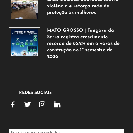
2026
violência e reforça rede de
proteção às mulheres
5
de
MATO GROSSO | Tangará da
agosto
Serra registra crescimento
de
recorde de 65,2% em alvarás de
2026
construção no 1º semestre de
2026
5
de
agosto
de
2026
REDES SOCIAIS