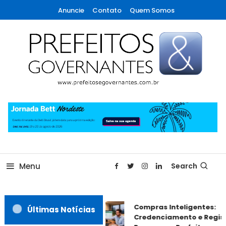
Skip
Anuncie
Contato
Quem Somos
To
Content
A maior revista de gestão municipal do Brasil!
Prefeitos & Governantes
Menu
Search
Compras Inteligentes:
Últimas Notícias
Credenciamento e Regist