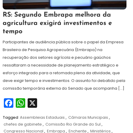
16
Redação
RS: Segundo Embrapa melhora da
de
agricultura exigirá investimentos e
julho
tempo
de
2024
Participantes de audiência pública sobre o papel da Empresa
Brasileira de Pesquisa Agropecuária (Embrapa) na
recuperação dos setores agrícola e pecuário gaúchos
ressaltaram a necessidade de planejamento estratégico e
esforço integrado para a retomada plena da atividade, que
deve exigir tempo e investimentos. O assunto foi debatido pela
comissão temporária externa do Senado que acompanha […]
Facebook
WhatsApp
X
Tagged
Assembleias Estaduais
,
Câmaras Municipais
,
chefes de gabinete
,
Comissão Rio Grande do Sul
,
Congresso Nacional
,
Embrapa
,
Enchente
,
Ministérios
,