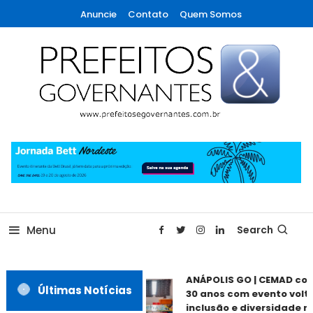
Skip
Anuncie
Contato
Quem Somos
To
Content
A maior revista de gestão municipal do Brasil!
Prefeitos & Governantes
Menu
Search
ANÁPOLIS GO | CEMAD co
Últimas Notícias
30 anos com evento volt
inclusão e diversidade n