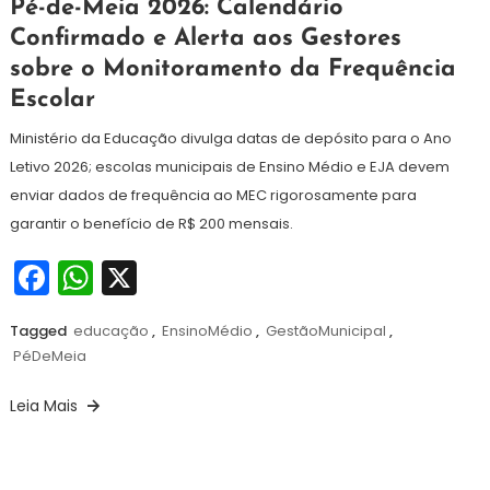
Redação
Pé-de-Meia 2026: Calendário
de
Confirmado e Alerta aos Gestores
janeiro
sobre o Monitoramento da Frequência
de
2026
Escolar
Ministério da Educação divulga datas de depósito para o Ano
Letivo 2026; escolas municipais de Ensino Médio e EJA devem
enviar dados de frequência ao MEC rigorosamente para
garantir o benefício de R$ 200 mensais.
Facebook
WhatsApp
X
Tagged
educação
,
EnsinoMédio
,
GestãoMunicipal
,
PéDeMeia
Leia Mais