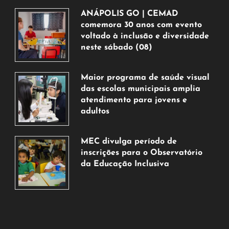
ANÁPOLIS GO | CEMAD
comemora 30 anos com evento
voltado à inclusão e diversidade
neste sábado (08)
7
de
Maior programa de saúde visual
agosto
das escolas municipais amplia
de
atendimento para jovens e
2026
adultos
7
de
MEC divulga período de
agosto
inscrições para o Observatório
de
da Educação Inclusiva
2026
7
de
agosto
de
2026