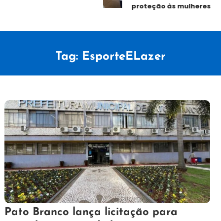
proteção às mulheres
Tag:
EsporteELazer
4
Redação
Pato Branco lança licitação para
de