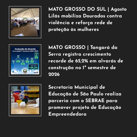
MATO GROSSO DO SUL | Agosto
Lilás mobiliza Dourados contra
violência e reforça rede de
proteção às mulheres
5
de
MATO GROSSO | Tangará da
agosto
Serra registra crescimento
de
recorde de 65,2% em alvarás de
2026
construção no 1º semestre de
2026
5
Secretaria Municipal de
de
Educação de São Paulo realiza
agosto
parceria com o SEBRAE para
de
promover projeto de Educação
2026
Empreendedora
5
de
agosto