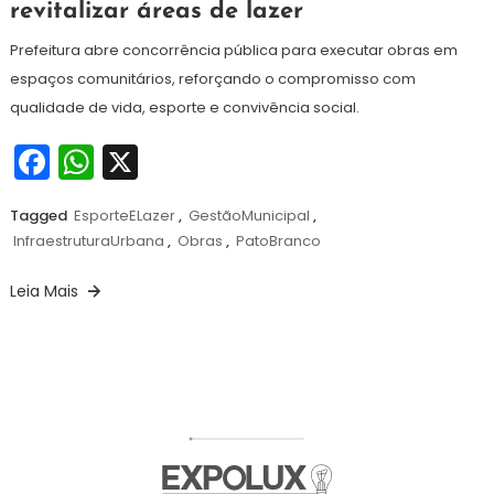
revitalizar áreas de lazer
setembro
de
Prefeitura abre concorrência pública para executar obras em
2025
espaços comunitários, reforçando o compromisso com
qualidade de vida, esporte e convivência social.
Facebook
WhatsApp
X
Tagged
EsporteELazer
,
GestãoMunicipal
,
InfraestruturaUrbana
,
Obras
,
PatoBranco
Leia Mais