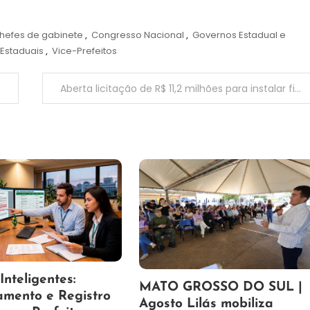
hefes de gabinete
,
Congresso Nacional
,
Governos Estadual e
 Estaduais
,
Vice-Prefeitos
Aberta licitação de R$ 11,2 milhões para instalar fibra óptica na Rui Barbosa
nteligentes:
5
Maurilio
MATO GROSSO DO SUL |
amento e Registro
de
Agosto Lilás mobiliza