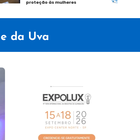
proteção às mulheres
no 1º
ue da Uva