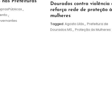
 nas Prefeituras
agosto
Dourados contra violência 
prasPúblicas
,
de
reforça rede de proteção 
ento
,
2026
mulheres
overnantes
Tagged
Agosto Lilás
,
Prefeitura de
Dourados MS
,
Proteção às Mulheres