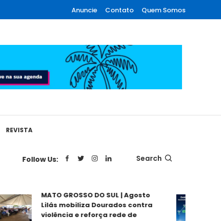
Anuncie
Contato
Quem Somos
REVISTA
Search
Follow Us:
MATO GROSSO DO SUL | Agosto
MATO 
Lilás mobiliza Dourados contra
regis
violência e reforça rede de
65,2%