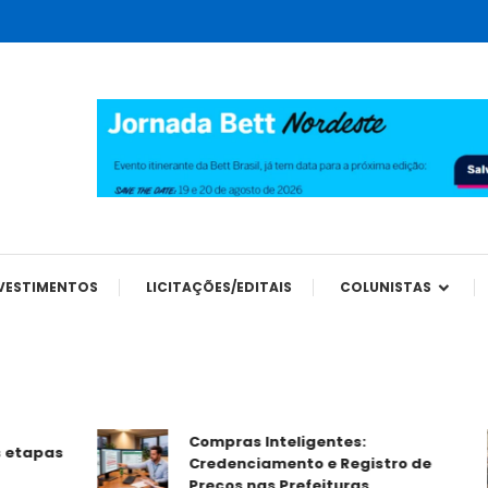
tes
VESTIMENTOS
LICITAÇÕES/EDITAIS
COLUNISTAS
Compras Inteligentes:
pas
Credenciamento e Registro de
Preços nas Prefeituras