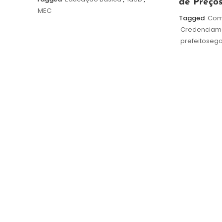
agosto
de Preços
de
MEC
de
Tagged
Com
2026
2026
Credenciam
prefeitoseg