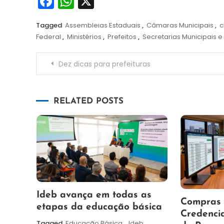
Facebook
WhatsApp
X
Tagged
Assembleias Estaduais
,
Câmaras Municipais
,
c
Federal
,
Ministérios
,
Prefeitos
,
Secretarias Municipais e
Navegação
Dez dicas para prefeituras
de
RELATED POSTS
Post
6
Maurilio
Ideb avança em todas as
6
Redação
Compras I
de
etapas da educação básica
de
Credenci
agosto
Tagged
Educação Básica
,
Ideb
,