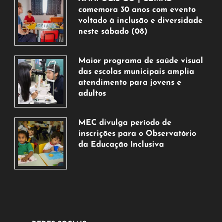
comemora 30 anos com evento
voltado à inclusão e diversidade
neste sábado (08)
7
de
Maior programa de saúde visual
agosto
das escolas municipais amplia
de
atendimento para jovens e
2026
adultos
7
de
MEC divulga período de
agosto
inscrições para o Observatório
de
da Educação Inclusiva
2026
7
de
agosto
de
2026