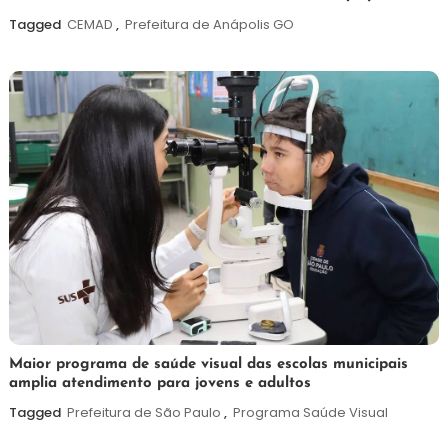
agosto
Tagged
CEMAD
,
Prefeitura de Anápolis GO
de
2026
7
Maurilio
Maior programa de saúde visual das escolas municipais
amplia atendimento para jovens e adultos
de
agosto
Tagged
Prefeitura de São Paulo
,
Programa Saúde Visual
de