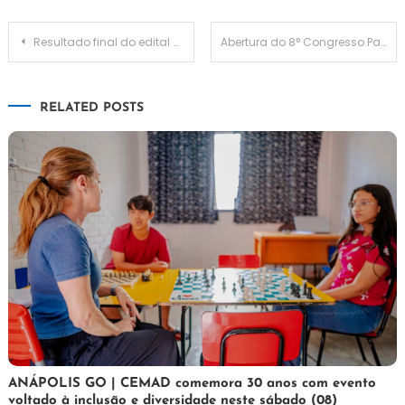
Navegação
Resultado final do edital homologado na Câmara dos Deputados
Abertura do 8° Congresso Pacto Pelo Brasil 2024
de
RELATED POSTS
Post
7
Maurilio
ANÁPOLIS GO | CEMAD comemora 30 anos com evento
voltado à inclusão e diversidade neste sábado (08)
de