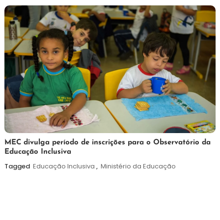
2026
7
Maurilio
MEC divulga período de inscrições para o Observatório da
Educação Inclusiva
de
agosto
Tagged
Educação Inclusiva
,
Ministério da Educação
de
2026