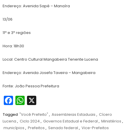
Endereço: Avenida Sapé – Manaíra
13/06
11ª e 3ª regiões
Hora: 18h30
Local: Centro Cultural Mangabeira Tenente Lucena
Endereço: Avenida Josefa Taveira – Mangabeira
Fonte: João Pessoa Prefeitura
Facebook
WhatsApp
X
Tagged
"Você Prefeito"
,
Assembleias Estaduais
,
Cícero
Lucena
,
Ciclo 2024
,
Governos Estadual e Federal
,
Ministérios
,
municípios
,
Prefeitos
,
Senado federal
,
Vice-Prefeitos