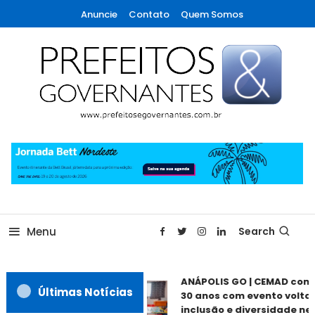
Skip
Anuncie
Contato
Quem Somos
To
Content
A maior revista de gestão municipal do Brasil!
Prefeitos & Governantes
Menu
Search
ANÁPOLIS GO | CEMAD com
Últimas Notícias
30 anos com evento voltad
inclusão e diversidade nes