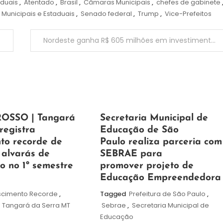
aduais
,
Atentado
,
Brasil
,
Câmaras Municipais
,
chefes de gabinete
 Municipais e Estaduais
,
Senado federal
,
Trump
,
Vice-Prefeitos
Nordeste ganha R$ 605 milhões em investimentos do PAC para desenvolvimento portuário
5
Maurilio
OSSO | Tangará
Secretaria Municipal de
de
registra
Educação de São
agosto
to recorde de
Paulo realiza parceria com
de
 alvarás de
SEBRAE para
2026
o no 1º semestre
promover projeto de
Educação Empreendedora
scimento Recorde
,
Tagged
Prefeitura de São Paulo
,
e Tangará da Serra MT
Sebrae
,
Secretaria Municipal de
Educação