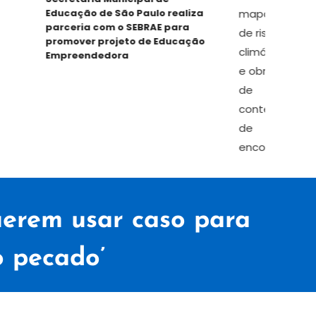
Educação de São Paulo realiza
Planos
parceria com o SEBRAE para
Exigên
promover projeto de Educação
Prefei
Empreendedora
uerem usar caso para
o pecado’