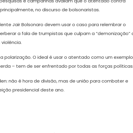
m pesquisas e campanhas avaliam que o atentado contra
incipalmente, no discurso de bolsonaristas.
dente Jair Bolsonaro devem usar o caso para relembrar o
everberar a fala de trumpistas que culpam a “demonização” 
violência.
r na polarização. O ideal é usar o atentado como um exemplo
erda – tem de ser enfrentado por todas as forças políticas
Biden: não é hora de divisão, mas de união para combater e
eição presidencial deste ano.