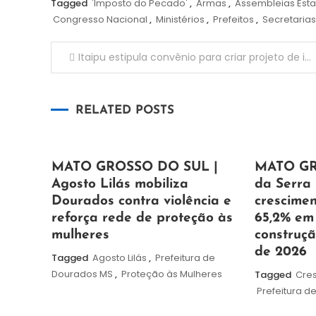
Tagged
'Imposto do Pecado'
,
Armas
,
Assembleias Est
Congresso Nacional
,
Ministérios
,
Prefeitos
,
Secretarias
Navegação
Itaipu estipula convênio para criar projeto de infraestrutura do Hospital da UEM
de
RELATED POSTS
Post
5
Maurilio
5
Maurilio
MATO GROSSO DO SUL |
MATO GR
de
de
Agosto Lilás mobiliza
da Serra 
agosto
agosto
Dourados contra violência e
crescimen
de
de
reforça rede de proteção às
65,2% em
2026
2026
mulheres
construçã
de 2026
Tagged
Agosto Lilás
,
Prefeitura de
Dourados MS
,
Proteção às Mulheres
Tagged
Cre
Prefeitura d