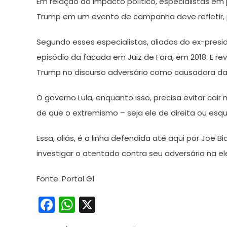
Em relação ao impacto político, especialistas e
Trump em um evento de campanha deve refletir, pr
Segundo esses especialistas, aliados do ex-presi
episódio da facada em Juiz de Fora, em 2018. E r
Trump no discurso adversário como causadora da 
O governo Lula, enquanto isso, precisa evitar cai
de que o extremismo – seja ele de direita ou esqu
Essa, aliás, é a linha defendida até aqui por Joe 
investigar o atentado contra seu adversário na el
Fonte: Portal G1
Facebook
WhatsApp
X