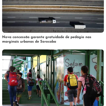
3
Redação
Nova concessão garante gratuidade de pedágio nas
marginais urbanas de Sorocaba
de
abril
de
2025