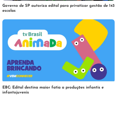
1
Redação
Governo de SP autoriza edital para privatizar gestão de 143
escolas
de
abril
de
2025
31
Redação
EBC: Edital destina maior fatia a produções infantis e
infantojuvenis
de
março
de
2025