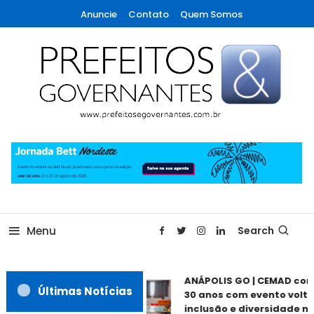
Skip
Anuncie
Contato
Quem Somos
To
Content
A maior revista de gestão municipal do Brasil!
Prefeitos & Governantes
Menu
Search
ANÁPOLIS GO | CEMAD co
Últimas Notícias
30 anos com evento volta
inclusão e diversidade ne