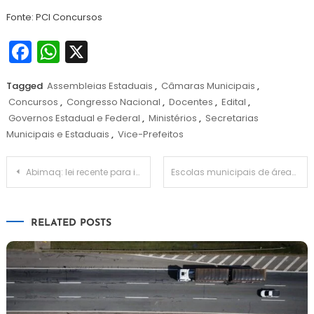
Fonte: PCI Concursos
Facebook
WhatsApp
X
Tagged
Assembleias Estaduais
,
Câmaras Municipais
,
Concursos
,
Congresso Nacional
,
Docentes
,
Edital
,
Governos Estadual e Federal
,
Ministérios
,
Secretarias
Municipais e Estaduais
,
Vice-Prefeitos
Navegação
Abimaq: lei recente para indústria deve gerar R$ 20 bi em investimentos
Escolas municipais de áreas secas são usadas como lugares de abrigo
de
RELATED POSTS
Post