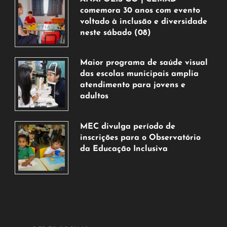
comemora 30 anos com evento
voltado à inclusão e diversidade
neste sábado (08)
7
de
Maior programa de saúde visual
agosto
das escolas municipais amplia
de
atendimento para jovens e
2026
adultos
7
de
MEC divulga período de
agosto
inscrições para o Observatório
de
da Educação Inclusiva
2026
7
de
agosto
de
2026