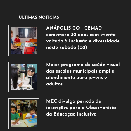
ÚLTIMAS NOTÍCIAS
ANÁPOLIS GO | CEMAD
comemora 30 anos com evento
voltado à inclusão e diversidade
neste sábado (08)
7
de
Maior programa de saúde visual
agosto
das escolas municipais amplia
de
atendimento para jovens e
2026
adultos
7
de
MEC divulga período de
agosto
inscrições para o Observatório
de
da Educação Inclusiva
2026
7
de