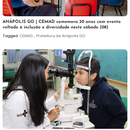
7
Maurilio
ANÁPOLIS GO | CEMAD comemora 30 anos com evento
voltado à inclusão e diversidade neste sábado (08)
de
agosto
Tagged
CEMAD
,
Prefeitura de Anápolis GO
de
2026