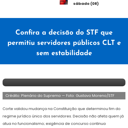
sábado (08)
Confira a decisão do STF que
permitiu servidores públicos CLT e
sem estabilidade
11
Redação
de
Crédito: Plenário do Supremo — Foto: Gustavo Moreno/STF
novembro
de
2024
Corte validou mudança na Constituição que determinou fim do
regime jurídico único dos servidores. Decisão não afeta quem já
atua no funcionalismo; exigência de concurso continua