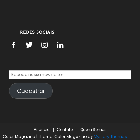
agosto
de
2026
REDES SOCIAIS
Cadastrar
Anuncie
Contato
Quem Somos
Color Magazine
|
Theme: Color Magazine by
Mystery Themes
.