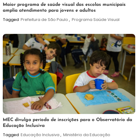
7
Maurilio
Maior programa de saúde visual das escolas municipais
amplia atendimento para jovens e adultos
de
agosto
Tagged
Prefeitura de São Paulo
,
Programa Saúde Visual
de
2026
7
Maurilio
MEC divulga período de inscrições para o Observatório da
Educação Inclusiva
de
agosto
Tagged
Educação Inclusiva
,
Ministério da Educação