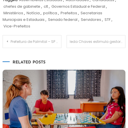
chefes de gabinete
,
clt
,
Governos Estadual e Federal
,
Ministérios
,
Notícia
,
política
,
Prefeitos
,
Secretarias
Municipais e Estaduais
,
Senado federal
,
Servidores
,
STF
,
Vice-Prefeitos
Navegação
Prefeitura de Palmital – SP lança edital novo de Processo Seletivo
Ieda Chaves estimula gestores municipais a cuidar das pessoas e dos animais em novos mandatos
de
RELATED POSTS
Post