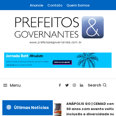
Skip
Anuncie
Contato
Quem Somos
To
Content
A maior revista de gestão municipal do Brasil!
Prefeitos & Governantes
Menu
Search
ANÁPOLIS GO | CEMAD com
Últimas Notícias
30 anos com evento voltad
inclusão e diversidade nes