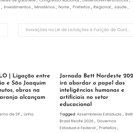
hefes de gabinete
,
Congresso Nacional
,
DesenvolvimentoSocial
,
a
,
Investimentos
,
Ministérios
,
Norte
,
Prefeitos
,
Regional
,
saúde
,
Inovações na Lei de Licitações e Função de Controle; palestra de Jacoby Fernandes no TCE-PI
19
Maurilio
O | Ligação entre
Jornada Bett Nordeste 20
de
ia e São Joaquim
irá abordar o papel das
maio
utos, obras na
inteligências humanas e
de
Laranja alcançam
artificiais no setor
2026
educacional
erno de SP
,
Linha
Tagged
Assembleias Estaduais
,
Bett
Brasil Recife 2026
,
Governos
Estadual e Federal
,
Prefeitos
,