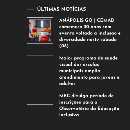
ÚLTIMAS NOTÍCIAS
ANÁPOLIS GO | CEMAD
comemora 30 anos com
evento voltado à inclusão e
diversidade neste sábado
(08)
7
Maior programa de saúde
de
visual das escolas
agosto
municipais amplia
de
atendimento para jovens e
2026
adultos
7
MEC divulga período de
de
inscrições para o
agosto
Observatório da Educação
de
Inclusiva
2026
7
de