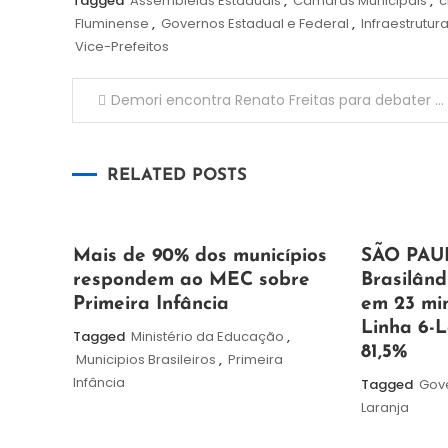
Tagged
Assembleias Estaduais
,
Câmaras Municipais
,
c
Fluminense
,
Governos Estadual e Federal
,
Infraestrutur
Vice-Prefeitos
Navegação
Demori encontra Renato Freitas para debater sobre racismo e política
de
RELATED POSTS
Post
25
Maurilio
19
Maurilio
Mais de 90% dos municípios
SÃO PAUL
de
de
respondem ao MEC sobre
Brasilând
maio
maio
Primeira Infância
em 23 min
de
de
Linha 6-
Tagged
Ministério da Educação
,
2026
2026
81,5%
Municipios Brasileiros
,
Primeira
Infância
Tagged
Gov
Laranja