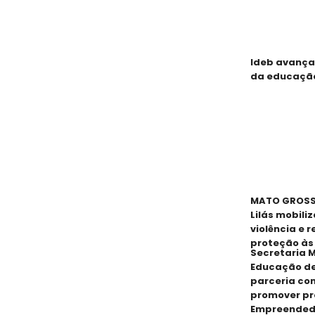
Ideb avança
da educaçã
MATO GROSSO
Lilás mobili
violência e 
proteção às
Secretaria M
Educação de
parceria co
promover pr
Empreended