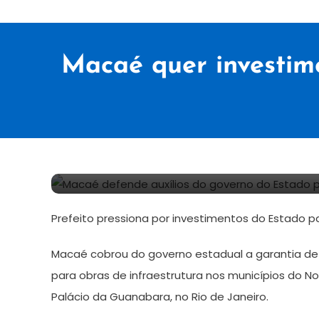
Macaé quer investim
19
Redação
de
Prefeito pressiona por investimentos do Estado pa
junho
de
Macaé cobrou do governo estadual a garantia de 
2024
para obras de infraestrutura nos municípios do N
Palácio da Guanabara, no Rio de Janeiro.