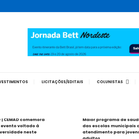
tes
VESTIMENTOS
LICITAÇÕES/EDITAIS
COLUNISTAS
O | CEMAD comemora
Maior programa de saúde
 evento voltado à
das escolas municipais 
iversidade neste
atendimento para joven
adultos