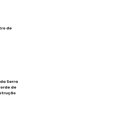
tro de
da Serra
corde de
strução