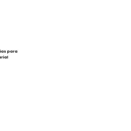
ias para
rial