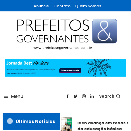
Skip
Anuncie
Contato
Quem Somos
To
Content
A maior revista de gestão municipal do Brasil!
Prefeitos & Governantes
Menu
Search
Últimas Notícias
Ideb avança em todas as
da educação básica