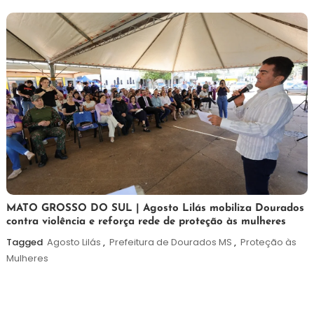
5
Maurilio
MATO GROSSO DO SUL | Agosto Lilás mobiliza Dourados
contra violência e reforça rede de proteção às mulheres
de
agosto
Tagged
Agosto Lilás
,
Prefeitura de Dourados MS
,
Proteção às
de
Mulheres
2026