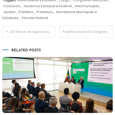
Tagged
Assembleias Estaduais
,
Cargo
,
Congresso Nacional
,
Consórcio
,
Governos Estadual e Federal
,
Intermunicipal
,
Jundiaí
,
Prefeitos
,
Prefeitura
,
Secretarias Municipais e
Estaduais
,
Senado federal
Navegação
200 títulos de regularização fundiária são entregues aos moradores do Jardim Esperança pela Prefeitura Municipal
Padilha: pauta do Congresso não deve estimular a violência política
de
RELATED POSTS
Post