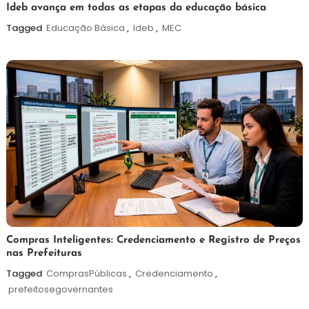
6
Maurilio
Ideb avança em todas as etapas da educação básica
de
Tagged
Educação Básica
,
Ideb
,
MEC
agosto
de
2026
6
Redação
Compras Inteligentes: Credenciamento e Registro de Preços
nas Prefeituras
de
agosto
Tagged
ComprasPúblicas
,
Credenciamento
,
de
prefeitosegovernantes
2026