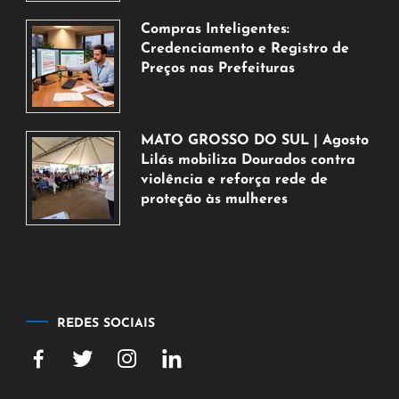
agosto
de
Compras Inteligentes:
2026
Credenciamento e Registro de
Preços nas Prefeituras
6
de
agosto
MATO GROSSO DO SUL | Agosto
de
Lilás mobiliza Dourados contra
2026
violência e reforça rede de
proteção às mulheres
5
de
agosto
de
2026
REDES SOCIAIS