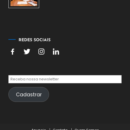
6
de
agosto
de
2026
REDES SOCIAIS
Cadastrar