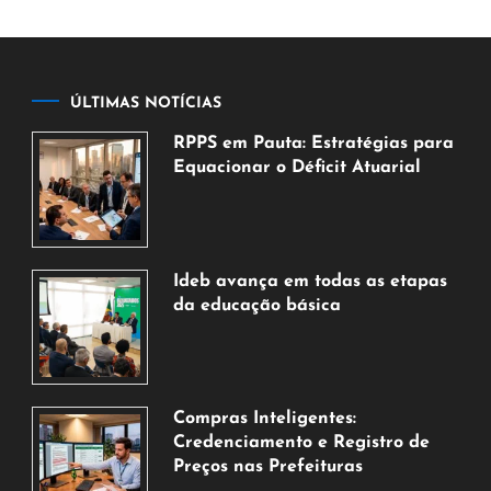
ÚLTIMAS NOTÍCIAS
RPPS em Pauta: Estratégias para
Equacionar o Déficit Atuarial
7
de
agosto
de
Ideb avança em todas as etapas
2026
da educação básica
6
de
agosto
de
Compras Inteligentes:
2026
Credenciamento e Registro de
Preços nas Prefeituras