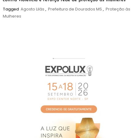
contra violência e reforça rede de proteção às mulheres
de
agosto
Tagged
Agosto Lilás
,
Prefeitura de Dourados MS
,
Proteção às
de
Mulheres
2026