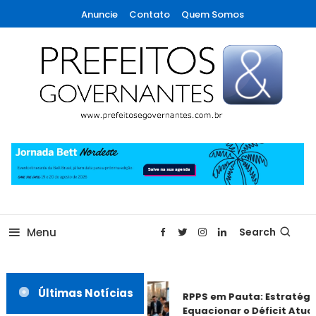
Skip
Anuncie
Contato
Quem Somos
To
Content
A maior revista de gestão municipal do Brasil!
Prefeitos & Governantes
Menu
Search
Últimas Notícias
RPPS em Pauta: Estratégia
Equacionar o Déficit Atuari