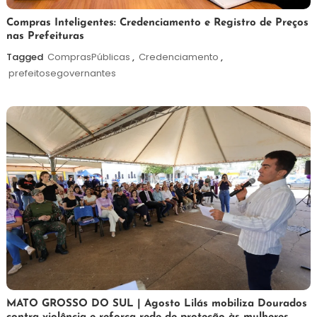
6
Redação
Compras Inteligentes: Credenciamento e Registro de Preços
nas Prefeituras
de
agosto
Tagged
ComprasPúblicas
,
Credenciamento
,
de
prefeitosegovernantes
2026
5
Maurilio
MATO GROSSO DO SUL | Agosto Lilás mobiliza Dourados