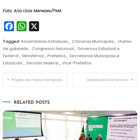
Foto: Ana Lícia Menezes/PMA
Facebook
WhatsApp
X
Tagged
Assembleias Estaduais
,
Câmaras Municipais
,
chefes
de gabinete
,
Congresso Nacional
,
Governos Estadual e
Federal
,
Ministérios
,
Prefeitos
,
Secretarias Municipais e
Estaduais
,
Senado federal
,
Vice-Prefeitos
Navegação
Projeto do marco temporal das terras indígenas chega ao Senado
Liberdade Econômica
de
RELATED POSTS
Post