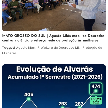
5
Maurilio
MATO GROSSO DO SUL | Agosto Lilás mobiliza Dourados
contra violência e reforça rede de proteção às mulheres
de
agosto
Tagged
Agosto Lilás
,
Prefeitura de Dourados MS
,
Proteção às
de
Mulheres
2026