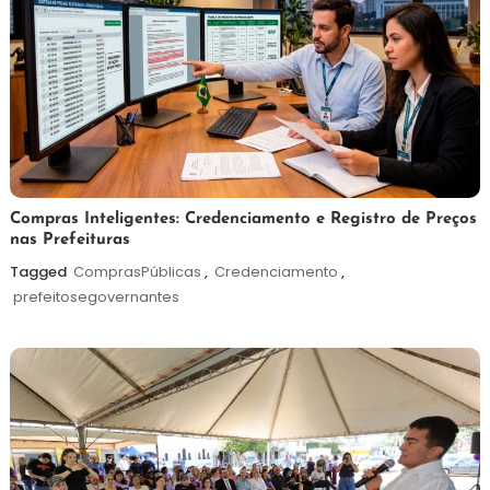
6
Redação
Compras Inteligentes: Credenciamento e Registro de Preços
nas Prefeituras
de
agosto
Tagged
ComprasPúblicas
,
Credenciamento
,
de
prefeitosegovernantes
2026