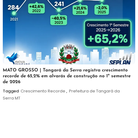
5
Maurilio
MATO GROSSO | Tangará da Serra registra crescimento
recorde de 65,2% em alvarás de construção no 1º semestre
de
de 2026
agosto
de
Tagged
Crescimento Recorde
,
Prefeitura de Tangará da
2026
Serra MT