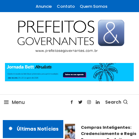
Skip
Anuncie
Contato
Quem Somos
To
Content
A maior revista de gestão municipal do Brasil!
Prefeitos & Governantes
Menu
Search
Compras Inteligentes:
Últimas Notícias
Credenciamento e Registr