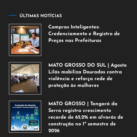
ÚLTIMAS NOTÍCIAS
Compras Inteligentes:
Credenciamento e Registro de
Preços nas Prefeituras
6
de
agosto
MATO GROSSO DO SUL | Agosto
de
Lilás mobiliza Dourados contra
2026
violência e reforça rede de
proteção às mulheres
5
de
MATO GROSSO | Tangará da
agosto
Serra registra crescimento
de
recorde de 65,2% em alvarás de
2026
construção no 1º semestre de
2026