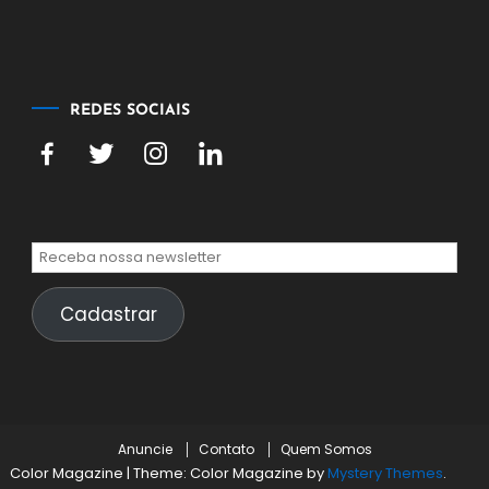
5
de
agosto
de
2026
REDES SOCIAIS
Cadastrar
Anuncie
Contato
Quem Somos
Color Magazine
|
Theme: Color Magazine by
Mystery Themes
.