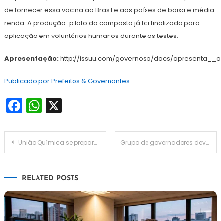
de fornecer essa vacina ao Brasil e aos países de baixa e média
renda. A produção-piloto do composto já foi finalizada para
aplicação em voluntários humanos durante os testes.
Apresentação:
http://issuu.com/governosp/docs/apresenta__
Publicado por Prefeitos & Governantes
Facebook
WhatsApp
X
Navegação
União Química se prepara para lançar Sputnik V e dispara contra Butantan e Fiocruz
Grupo de governadores deve pedir afastamento de subprocuradora
de
RELATED POSTS
Post