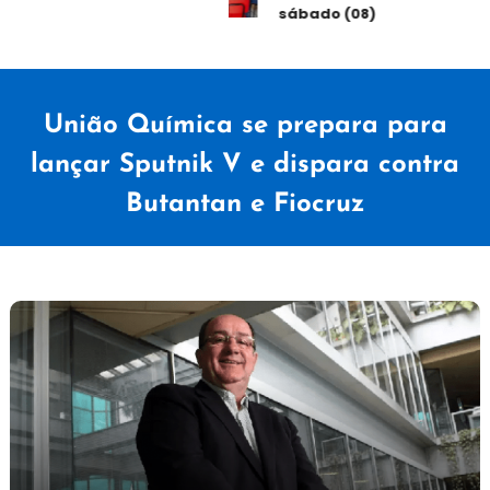
sábado (08)
União Química se prepara para
lançar Sputnik V e dispara contra
Butantan e Fiocruz