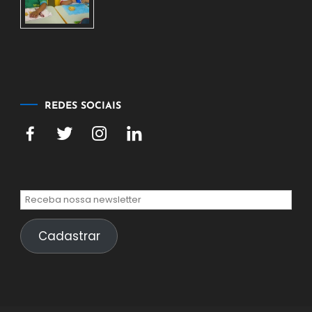
2026
7
de
agosto
de
2026
REDES SOCIAIS
Cadastrar