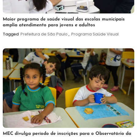
7
Maurilio
Maior programa de saúde visual das escolas municipais
amplia atendimento para jovens e adultos
de
agosto
Tagged
Prefeitura de São Paulo
,
Programa Saúde Visual
de
2026
7
Maurilio
MEC divulga período de inscrições para o Observatório da