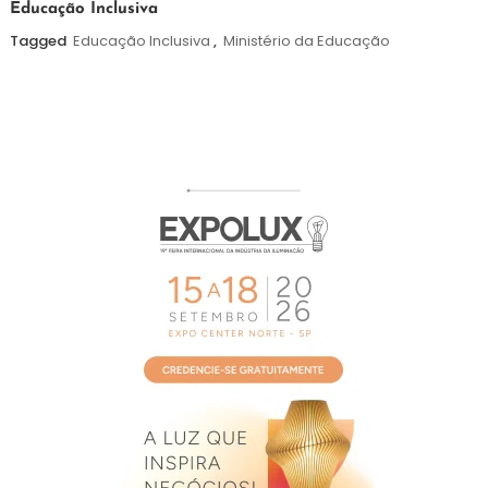
Educação Inclusiva
de
agosto
Tagged
Educação Inclusiva
,
Ministério da Educação
de
2026