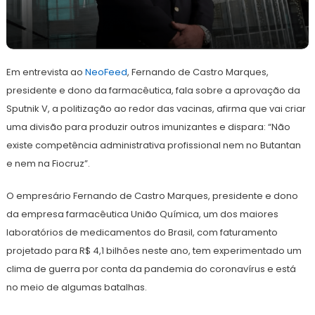
26
Redação
de
Em entrevista ao
abril
NeoFeed
, Fernando de Castro Marques,
de
presidente e dono da farmacêutica, fala sobre a aprovação da
2021
Sputnik V, a politização ao redor das vacinas, afirma que vai criar
uma divisão para produzir outros imunizantes e dispara: “Não
existe competência administrativa profissional nem no Butantan
e nem na Fiocruz”.
O empresário Fernando de Castro Marques, presidente e dono
da empresa farmacêutica União Química, um dos maiores
laboratórios de medicamentos do Brasil, com faturamento
projetado para R$ 4,1 bilhões neste ano, tem experimentado um
clima de guerra por conta da pandemia do coronavírus e está
no meio de algumas batalhas.