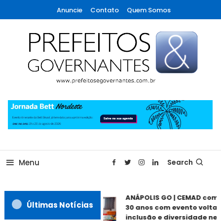
Skip
Anuncie
Contato
Quem Somos
To
Content
A maior revista de gestão municipal do Brasil!
Prefeitos & Governantes
Menu
Search
ANÁPOLIS GO | CEMAD come
Últimas Notícias
30 anos com evento voltado
inclusão e diversidade nest