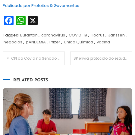
Publicado por Prefeitos & Governantes
Facebook
WhatsApp
X
Tagged
Butantan
,
coronavírus
,
COVID-19
,
Fiocruz
,
Janssen
,
negócios
,
pANDEMIA
,
Pfizer
,
União Química
,
vacina
Navegação
CPI da Covid no Senado não pode incluir prefeitos e governadores
SP envia protocolo do estudo clínico da Butanvac à Anvisa
de
RELATED POSTS
Post