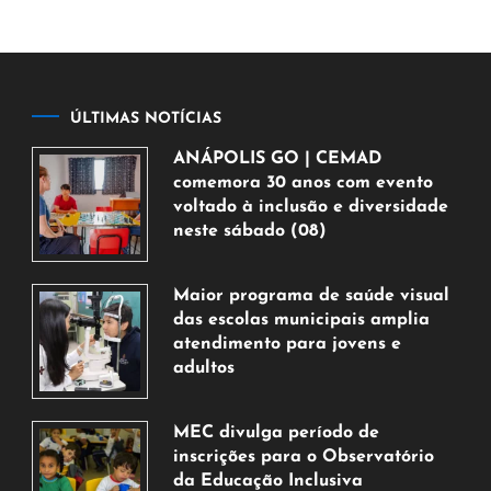
ÚLTIMAS NOTÍCIAS
ANÁPOLIS GO | CEMAD
comemora 30 anos com evento
voltado à inclusão e diversidade
neste sábado (08)
7
de
Maior programa de saúde visual
agosto
das escolas municipais amplia
de
atendimento para jovens e
2026
adultos
7
de
MEC divulga período de
agosto
inscrições para o Observatório
de
da Educação Inclusiva