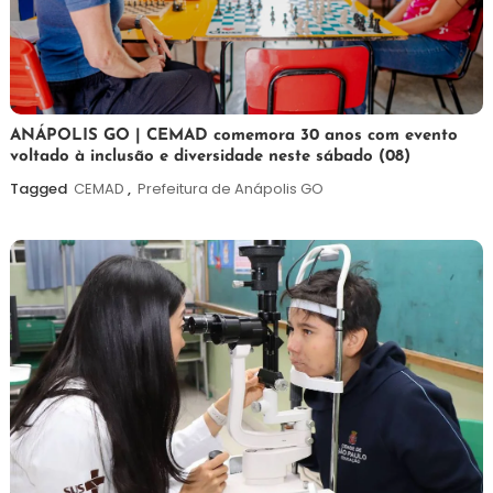
7
Maurilio
ANÁPOLIS GO | CEMAD comemora 30 anos com evento
voltado à inclusão e diversidade neste sábado (08)
de
agosto
Tagged
CEMAD
,
Prefeitura de Anápolis GO
de
2026