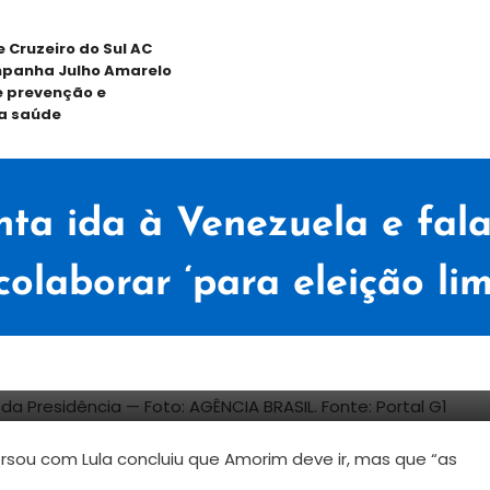
e Cruzeiro do Sul AC
panha Julho Amarelo
 prevenção e
a saúde
ta ida à Venezuela e fala
colaborar ‘para eleição li
rsou com Lula concluiu que Amorim deve ir, mas que “as