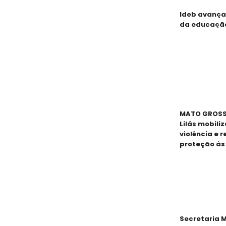
Ideb avança
da educaçã
MATO GROSSO
Lilás mobili
violência e 
proteção às
Secretaria M