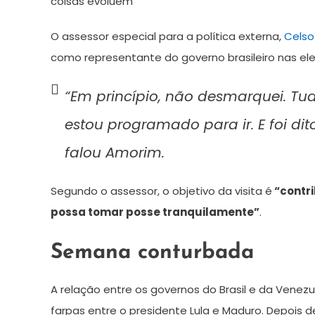
coisas evoluem”
2024
O assessor especial para a política externa,
Celso
como representante do governo brasileiro nas el
“Em princípio, não desmarquei. Tu
estou programado para ir. E foi di
falou Amorim.
Segundo o assessor, o objetivo da visita é
“contri
possa tomar posse tranquilamente”
.
Semana conturbada
A relação entre os governos do Brasil e da Vene
farpas entre o presidente Lula e Maduro. Depois d