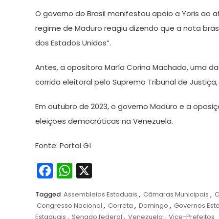
O governo do Brasil manifestou apoio a Yoris ao a
regime de Maduro reagiu dizendo que a nota brasi
dos Estados Unidos”.
Antes, a opositora María Corina Machado, uma da
corrida eleitoral pelo Supremo Tribunal de Justiça
Em outubro de 2023, o governo Maduro e a oposiç
eleições democráticas na Venezuela.
Fonte: Portal G1
Facebook
WhatsApp
X
Tagged
Assembleias Estaduais
,
Câmaras Municipais
,
C
Congresso Nacional
,
Correta
,
Domingo
,
Governos Esta
Estaduais
,
Senado federal
,
Venezuela
,
Vice-Prefeitos