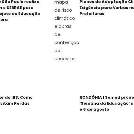
 São Paulo realiza
Planos de Adaptação Cl
m o SEBRAE para
Exigência para Verbas n
ojeto de Educação
Prefeituras
ora
or do IBS: Como
RONDÔNIA | Semed prom
Evitam Perdas
‘Semana da Educação’ no
e 6 de agosto