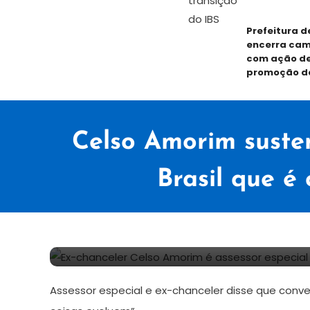
Prefeitura d
encerra cam
com ação de
promoção d
Celso Amorim susten
Brasil que é 
26
Redação
de
Assessor especial e ex-chanceler disse que conve
julho
de