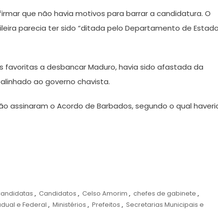
firmar que não havia motivos para barrar a candidatura. O
leira parecia ter sido “ditada pelo Departamento de Estad
s favoritas a desbancar Maduro, havia sido afastada da
, alinhado ao governo chavista.
ão assinaram o Acordo de Barbados, segundo o qual haveri
andidatas
,
Candidatos
,
Celso Amorim
,
chefes de gabinete
,
dual e Federal
,
Ministérios
,
Prefeitos
,
Secretarias Municipais e