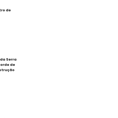
tro de
da Serra
corde de
strução