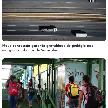
3
Redação
Nova concessão garante gratuidade de pedágio nas
marginais urbanas de Sorocaba
de
abril
de
2025