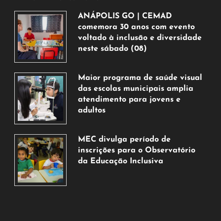
ANÁPOLIS GO | CEMAD
comemora 30 anos com evento
voltado à inclusão e diversidade
neste sábado (08)
7
de
Maior programa de saúde visual
agosto
das escolas municipais amplia
de
atendimento para jovens e
2026
adultos
7
de
MEC divulga período de
agosto
inscrições para o Observatório
de
da Educação Inclusiva
2026
7
de
agosto
de