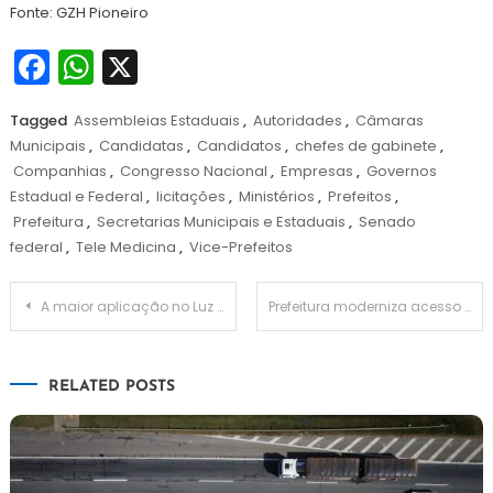
Fonte: GZH Pioneiro
Facebook
WhatsApp
X
Tagged
Assembleias Estaduais
,
Autoridades
,
Câmaras
Municipais
,
Candidatas
,
Candidatos
,
chefes de gabinete
,
Companhias
,
Congresso Nacional
,
Empresas
,
Governos
Estadual e Federal
,
licitações
,
Ministérios
,
Prefeitos
,
Prefeitura
,
Secretarias Municipais e Estaduais
,
Senado
federal
,
Tele Medicina
,
Vice-Prefeitos
Navegação
A maior aplicação no Luz para Todos desde a criação do programa foi registrada no primeiro semestre de 2024
Prefeitura moderniza acesso à memória cultural e à história de Uberlândia através de plataforma online do Arquivo Público
de
RELATED POSTS
Post