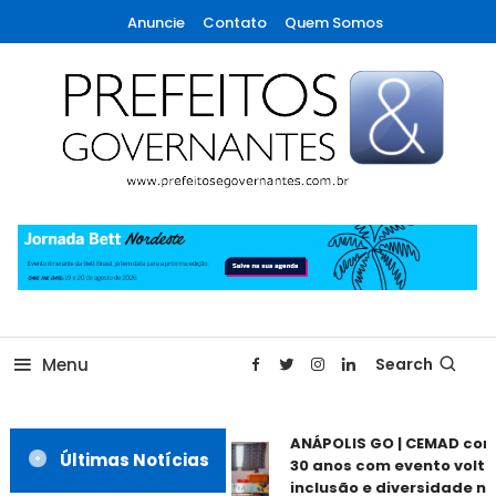
Skip
Anuncie
Contato
Quem Somos
To
Content
A maior revista de gestão municipal do Brasil!
Prefeitos & Governantes
Menu
Search
ANÁPOLIS GO | CEMAD co
Últimas Notícias
30 anos com evento volta
inclusão e diversidade ne