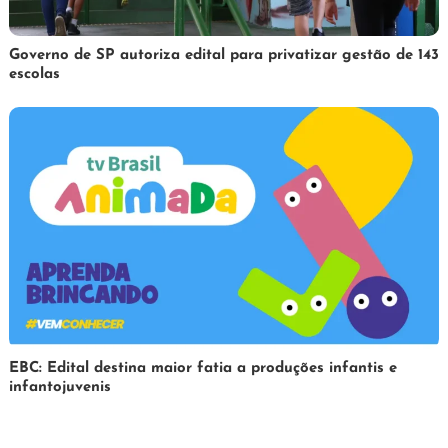
1
Redação
Governo de SP autoriza edital para privatizar gestão de 143
escolas
de
abril
de
2025
31
Redação
EBC: Edital destina maior fatia a produções infantis e
infantojuvenis
de
março
de