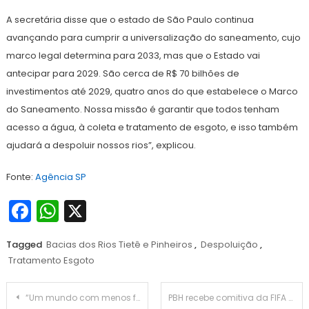
A secretária disse que o estado de São Paulo continua
avançando para cumprir a universalização do saneamento, cujo
marco legal determina para 2033, mas que o Estado vai
antecipar para 2029. São cerca de R$ 70 bilhões de
investimentos até 2029, quatro anos do que estabelece o Marco
do Saneamento. Nossa missão é garantir que todos tenham
acesso a água, à coleta e tratamento de esgoto, e isso também
ajudará a despoluir nossos rios”, explicou.
Fonte:
Agência SP
Facebook
WhatsApp
X
Tagged
Bacias dos Rios Tietê e Pinheiros
,
Despoluição
,
Tratamento Esgoto
Navegação
“Um mundo com menos fome e pobreza será mais estável e próspero para todos”, afirma Dias em conferência da OCDE
PBH recebe comitiva da FIFA e Ministério dos Esportes como preparação para a Copa Feminina de Futebol