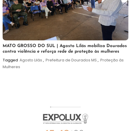
5
Maurilio
MATO GROSSO DO SUL | Agosto Lilás mobiliza Dourados
contra violência e reforça rede de proteção às mulheres
de
agosto
Tagged
Agosto Lilás
,
Prefeitura de Dourados MS
,
Proteção às
de
Mulheres
2026