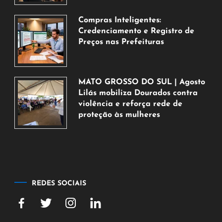
agosto
de
Compras Inteligentes:
2026
Credenciamento e Registro de
Preços nas Prefeituras
6
de
agosto
MATO GROSSO DO SUL | Agosto
de
Lilás mobiliza Dourados contra
2026
violência e reforça rede de
proteção às mulheres
5
de
agosto
de
2026
REDES SOCIAIS