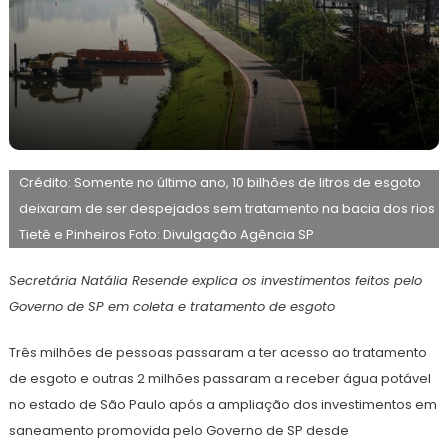
11
Maurilio
de
Crédito: Somente no último ano, 10 bilhões de litros de esgoto
maio
de
deixaram de ser despejados sem tratamento na bacia dos rios
2026
Tietê e Pinheiros Foto: Divulgação Agência SP
Secretária Natália Resende explica os investimentos feitos pelo
Governo de SP em coleta e tratamento de esgoto
Três milhões de pessoas passaram a ter acesso ao tratamento
de esgoto e outras 2 milhões passaram a receber água potável
no estado de São Paulo após a ampliação dos investimentos em
saneamento promovida pelo Governo de SP desde