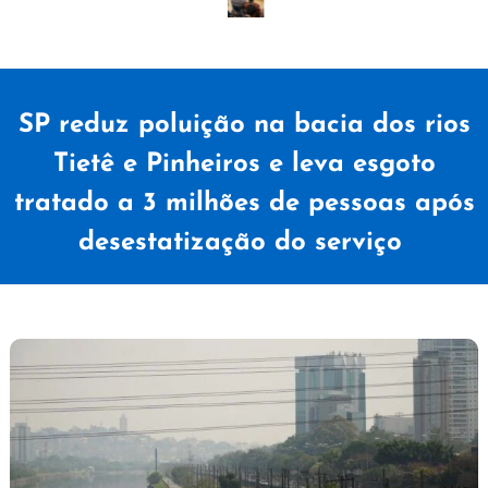
SP reduz poluição na bacia dos rios
Tietê e Pinheiros e leva esgoto
tratado a 3 milhões de pessoas após
desestatização do serviço