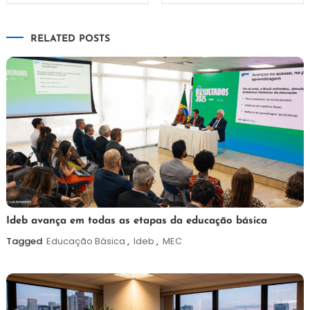
de
RELATED POSTS
Post
6
Maurilio
Ideb avança em todas as etapas da educação básica
de
Tagged
Educação Básica
,
Ideb
,
MEC
agosto
de
2026