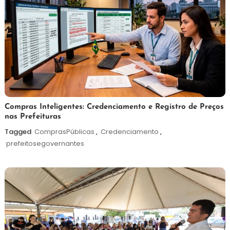
6
Redação
Compras Inteligentes: Credenciamento e Registro de Preços
nas Prefeituras
de
agosto
Tagged
ComprasPúblicas
,
Credenciamento
,
de
prefeitosegovernantes
2026