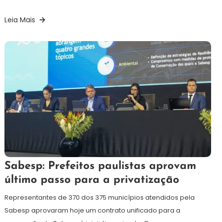
Leia Mais
22
Redação
Sabesp: Prefeitos paulistas aprovam
de
último passo para a privatização
maio
de
Representantes de 370 dos 375 municípios atendidos pela
2024
Sabesp aprovaram hoje um contrato unificado para a