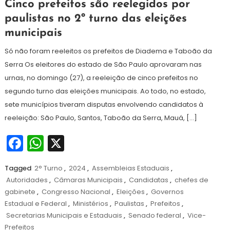
29
Redação
Cinco prefeitos são reelegidos por
de
paulistas no 2º turno das eleições
outubro
municipais
de
2024
Só não foram reeleitos os prefeitos de Diadema e Taboão da
Serra Os eleitores do estado de São Paulo aprovaram nas
urnas, no domingo (27), a reeleição de cinco prefeitos no
segundo turno das eleições municipais. Ao todo, no estado,
sete municípios tiveram disputas envolvendo candidatos à
reeleição: São Paulo, Santos, Taboão da Serra, Mauá, […]
Facebook
WhatsApp
X
Tagged
2° Turno
,
2024
,
Assembleias Estaduais
,
Autoridades
,
Câmaras Municipais
,
Candidatas
,
chefes de
gabinete
,
Congresso Nacional
,
Eleições
,
Governos
Estadual e Federal
,
Ministérios
,
Paulistas
,
Prefeitos
,
Secretarias Municipais e Estaduais
,
Senado federal
,
Vice-
Prefeitos