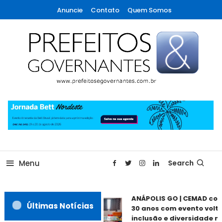
Skip
Anuncie
Contato
Quem Somos
To
Content
A maior revista de gestão municipal do Brasil!
Prefeitos & Governantes
Menu
Search
ANÁPOLIS GO | CEMAD co
Últimas Notícias
30 anos com evento volta
inclusão e diversidade ne