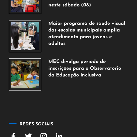
neste sábado (08)
7
de
Maior programa de saúde visual
agosto
das escolas municipais amplia
de
atendimento para jovens e
2026
adultos
7
de
MEC divulga período de
agosto
inscrições para o Observatório
de
da Educação Inclusiva
2026
7
de
agosto
de
2026
REDES SOCIAIS