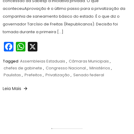
concessão da Sabesp à iniciativa privada. O que
aconteceuAprovação é o último passo para a privatização da
companhia de saneamento básico do estado. É o que diz o
governador Tarcísio de Freitas (Republicanos). Decisão foi
tomada durante a primeira […]
Facebook
WhatsApp
X
Tagged
Assembleias Estaduais
,
Câmaras Municipais
,
chefes de gabinete
,
Congresso Nacional
,
Ministérios
,
Paulistas
,
Prefeitos
,
Privatização
,
Senado federal
Leia Mais