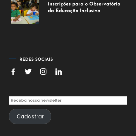
agosto
inscrições para o Observatório
de
da Educação Inclusiva
2026
7
de
agosto
de
2026
REDES SOCIAIS
Cadastrar