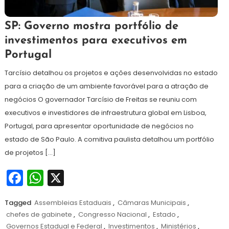
1
Redação
SP: Governo mostra portfólio de
de
investimentos para executivos em
julho
Portugal
de
2024
Tarcísio detalhou os projetos e ações desenvolvidas no estado
para a criação de um ambiente favorável para a atração de
negócios O governador Tarcísio de Freitas se reuniu com
executivos e investidores de infraestrutura global em Lisboa,
Portugal, para apresentar oportunidade de negócios no
estado de São Paulo. A comitiva paulista detalhou um portfólio
de projetos […]
Facebook
WhatsApp
X
Tagged
Assembleias Estaduais
,
Câmaras Municipais
,
chefes de gabinete
,
Congresso Nacional
,
Estado
,
Governos Estadual e Federal
,
Investimentos
,
Ministérios
,