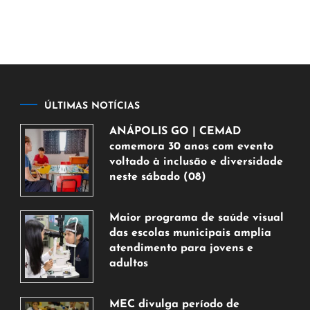
ÚLTIMAS NOTÍCIAS
ANÁPOLIS GO | CEMAD
comemora 30 anos com evento
voltado à inclusão e diversidade
neste sábado (08)
7
de
Maior programa de saúde visual
agosto
das escolas municipais amplia
de
atendimento para jovens e
2026
adultos
7
de
MEC divulga período de