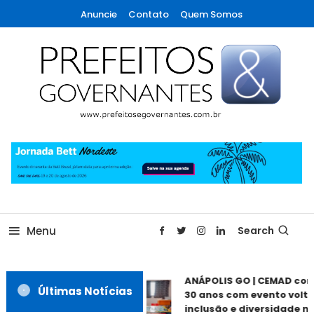
Skip
Anuncie
Contato
Quem Somos
To
Content
A maior revista de gestão municipal do Brasil!
Prefeitos & Governantes
Menu
Search
ANÁPOLIS GO | CEMAD co
Últimas Notícias
30 anos com evento volta
inclusão e diversidade ne