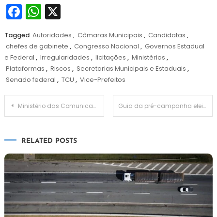
Facebook
WhatsApp
X
Tagged
Autoridades
,
Câmaras Municipais
,
Candidatas
,
chefes de gabinete
,
Congresso Nacional
,
Governos Estadual
e Federal
,
Irregularidades
,
licitações
,
Ministérios
,
Plataformas
,
Riscos
,
Secretarias Municipais e Estaduais
,
Senado federal
,
TCU
,
Vice-Prefeitos
Navegação
Ministério das Comunicações divulga aplicações em conectividade no Maranhão e no Pará
Guia da pré-campanha eleições 2024: Do conceito de pesquisa eleitoral!
de
RELATED POSTS
Post