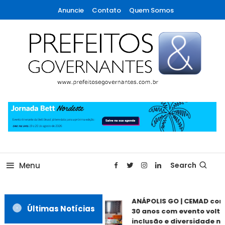
Skip
Anuncie
Contato
Quem Somos
To
Content
A maior revista de gestão municipal do Brasil!
Prefeitos & Governantes
Menu
Search
ANÁPOLIS GO | CEMAD co
Últimas Notícias
30 anos com evento volta
inclusão e diversidade ne