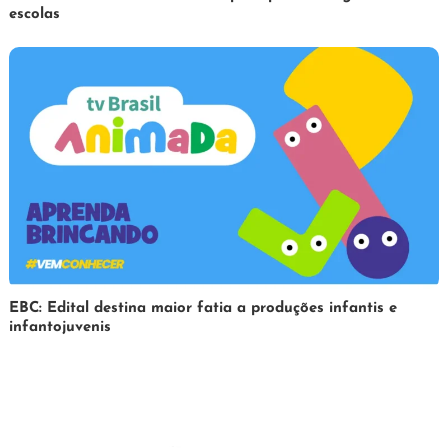
escolas
de
abril
de
2025
31
Redação
EBC: Edital destina maior fatia a produções infantis e
infantojuvenis
de
março
de
2025