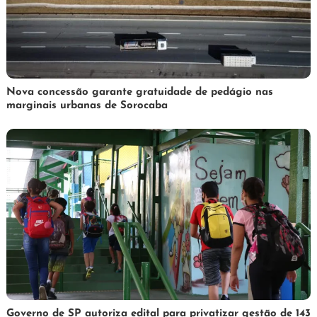
3
Redação
Nova concessão garante gratuidade de pedágio nas
marginais urbanas de Sorocaba
de
abril
de
2025
1
Redação
Governo de SP autoriza edital para privatizar gestão de 143