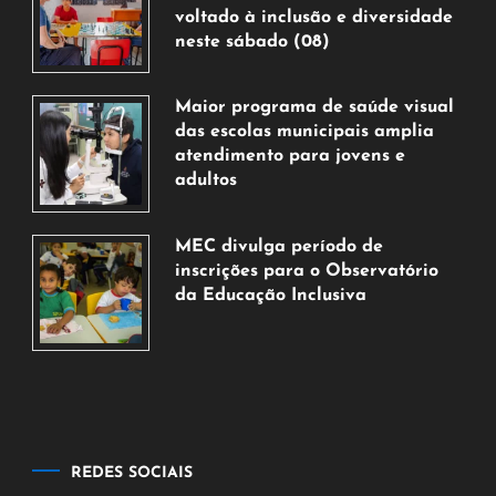
voltado à inclusão e diversidade
neste sábado (08)
7
de
Maior programa de saúde visual
agosto
das escolas municipais amplia
de
atendimento para jovens e
2026
adultos
7
de
MEC divulga período de
agosto
inscrições para o Observatório
de
da Educação Inclusiva
2026
7
de
agosto
de
2026
REDES SOCIAIS