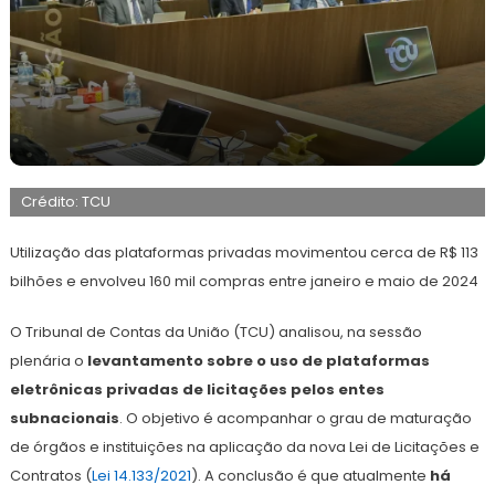
12
Redação
de
Crédito: TCU
agosto
de
2024
Utilização das plataformas privadas movimentou cerca de R$ 113
bilhões e envolveu 160 mil compras entre janeiro e maio de 2024
O Tribunal de Contas da União (TCU) analisou, na sessão
plenária o
levantamento sobre o uso de plataformas
eletrônicas privadas de licitações pelos entes
subnacionais
. O objetivo é acompanhar o grau de maturação
de órgãos e instituições na aplicação da nova Lei de Licitações e
Contratos (
Lei 14.133/2021
). A conclusão é que atualmente
há