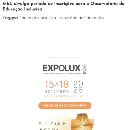
7
Maurilio
MEC divulga período de inscrições para o Observatório da
Educação Inclusiva
de
agosto
Tagged
Educação Inclusiva
,
Ministério da Educação
de
2026