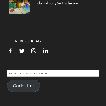
de
da Educação Inclusiva
2026
7
de
agosto
de
2026
REDES SOCIAIS
Cadastrar