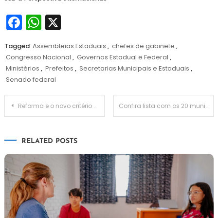
Facebook
WhatsApp
X
Tagged
Assembleias Estaduais
,
chefes de gabinete
,
Congresso Nacional
,
Governos Estadual e Federal
,
Ministérios
,
Prefeitos
,
Secretarias Municipais e Estaduais
,
Senado federal
Navegação
Reforma e o novo critério da distribuição do IBS pertencente aos municípios
Confira lista com os 20 municípios do Brasil com mais mulheres
de
RELATED POSTS
Post