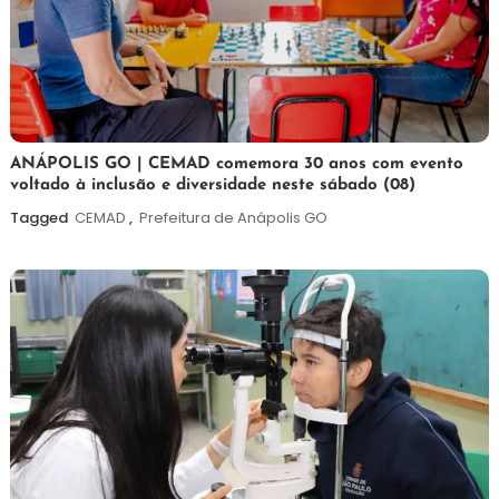
7
Maurilio
ANÁPOLIS GO | CEMAD comemora 30 anos com evento
voltado à inclusão e diversidade neste sábado (08)
de
agosto
Tagged
CEMAD
,
Prefeitura de Anápolis GO
de
2026