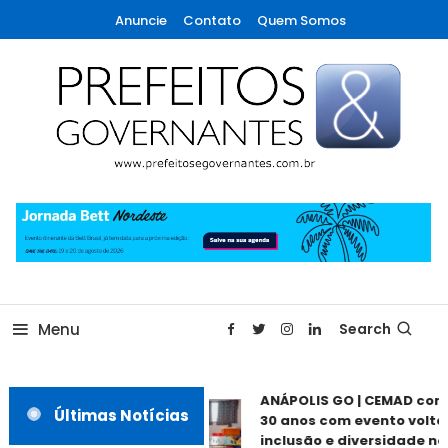
Skip
Anuncie
Contato
Quem Somos
To
Content
A maior revista de gestão municipal do Brasil!
Prefeitos & Governantes
Menu
Search
ANÁPOLIS GO | CEMAD com
Últimas Notícias
30 anos com evento voltad
inclusão e diversidade nes