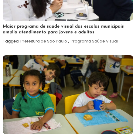
7
Maurilio
Maior programa de saúde visual das escolas municipais
amplia atendimento para jovens e adultos
de
agosto
Tagged
Prefeitura de São Paulo
,
Programa Saúde Visual
de
2026