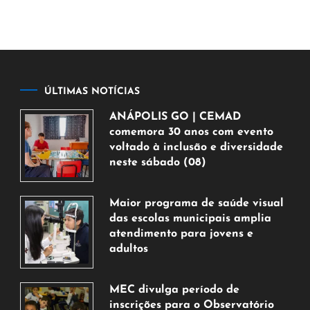
ÚLTIMAS NOTÍCIAS
ANÁPOLIS GO | CEMAD
comemora 30 anos com evento
voltado à inclusão e diversidade
neste sábado (08)
7
de
Maior programa de saúde visual
agosto
das escolas municipais amplia
de
atendimento para jovens e
2026
adultos
7
de
MEC divulga período de
agosto
inscrições para o Observatório