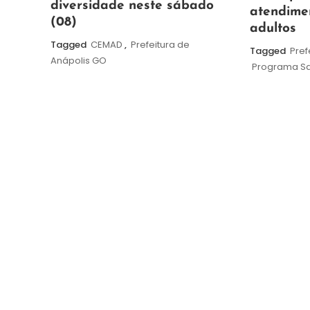
de
diversidade neste sábado
de
atendime
2026
(08)
2026
adultos
Tagged
CEMAD
,
Prefeitura de
Tagged
Pref
Anápolis GO
Programa Sa