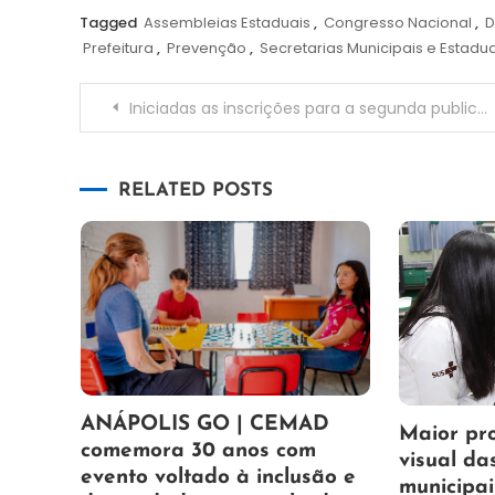
Tagged
Assembleias Estaduais
,
Congresso Nacional
,
D
Prefeitura
,
Prevenção
,
Secretarias Municipais e Estadua
Navegação
Iniciadas as inscrições para a segunda publicação de editais em Paranavaí da Lei Paulo Gustavo
de
RELATED POSTS
Post
7
Maurilio
ANÁPOLIS GO | CEMAD
7
Maurilio
Maior pr
de
comemora 30 anos com
de
visual da
agosto
evento voltado à inclusão e
agosto
municipai