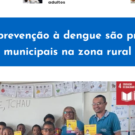
adultos
prevenção à dengue são p
municipais na zona rural