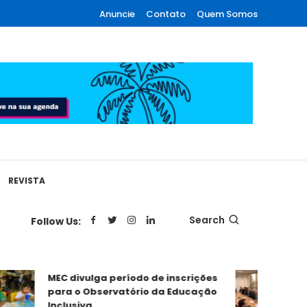
Anuncie
Contato
Quem Somos
REVISTA
Search
Follow Us:
MEC divulga período de inscrições
RPPS em
para o Observatório da Educação
Equacio
Inclusiva