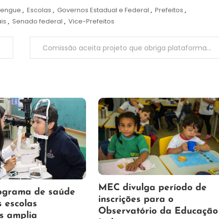
engue
,
Escolas
,
Governos Estadual e Federal
,
Prefeitos
,
is
,
Senado federal
,
Vice-Prefeitos
Comissão aceita projeto que obriga plataformas digitais a remunerar mídia tradicional
7
Maurilio
MEC divulga período de
ograma de saúde
de
inscrições para o
s escolas
agosto
Observatório da Educação
s amplia