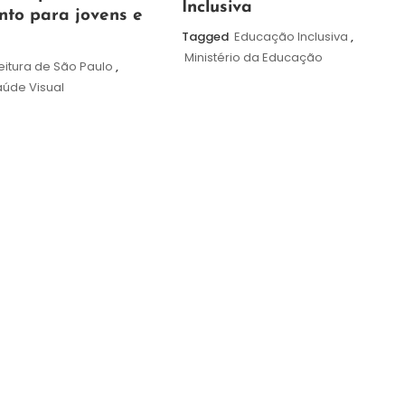
de
Inclusiva
nto para jovens e
2026
Tagged
Educação Inclusiva
,
Ministério da Educação
eitura de São Paulo
,
úde Visual