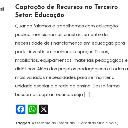
s
2
Palmira
Captação de Recursos no Terceiro
il
de
Tolotti
Setor: Educação
março
de
Quando falamos e trabalhamos com educação
2023
pública mencionamos constantemente da
necessidade de financiamento em educação para
poder investir em melhores espaços físicos,
mobiliários, equipamentos, materiais pedagógicos e
didáticos. Além dos projetos pedagógicos e todas 
mais variadas necessidades para se manter a
unidade escolar e a rede de ensino. Desta forma,
buscamos captar recursos seja […]
Facebook
WhatsApp
X
Tagged
Assembleias Estaduais
,
Câmaras Municipais
,