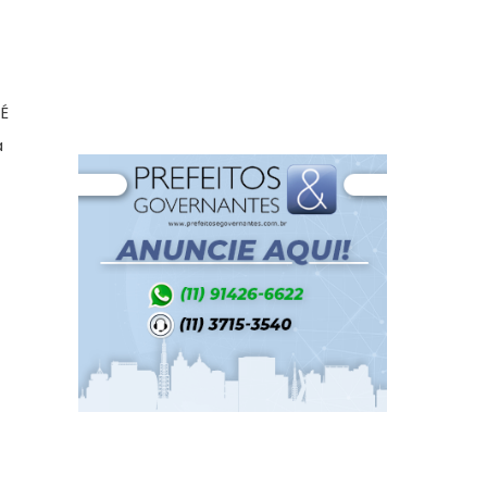
o
 É
a