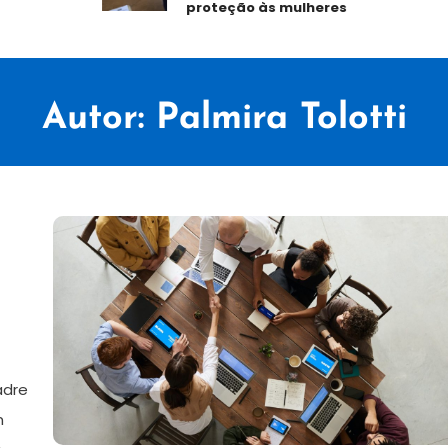
proteção às mulheres
Autor:
Palmira Tolotti
adre
m