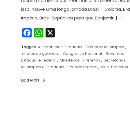
restrito somente aos meninos o letramento. Apó
isso, houve uma longa jornada Brasil – Colônia, Bras
Império, Brasil República para que Benjamin […]
Facebook
WhatsApp
X
Tagged
Assembleias Estaduais
,
Câmaras Municipais
,
chefes de gabinete
,
Congresso Nacional
,
Governos
Estadual e Federal
,
Ministérios
,
Prefeitos
,
Secretarias
Municipais e Estaduais
,
Senado federal
,
Vice-Prefeitos
Leia Mais