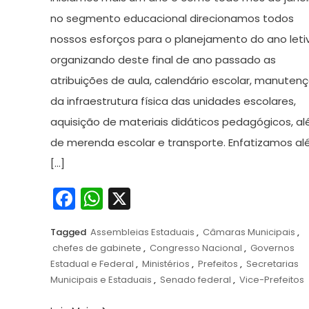
de
no segmento educacional direcionamos todos
2023
nossos esforços para o planejamento do ano leti
organizando deste final de ano passado as
atribuições de aula, calendário escolar, manuten
da infraestrutura física das unidades escolares,
aquisição de materiais didáticos pedagógicos, a
de merenda escolar e transporte. Enfatizamos a
[…]
Facebook
WhatsApp
X
Tagged
Assembleias Estaduais
,
Câmaras Municipais
,
chefes de gabinete
,
Congresso Nacional
,
Governos
Estadual e Federal
,
Ministérios
,
Prefeitos
,
Secretarias
Municipais e Estaduais
,
Senado federal
,
Vice-Prefeitos