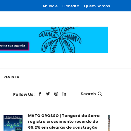
Anuncie
Contato
Quem Somos
REVISTA
Search
Follow Us:
Se
MATO GROSSO | Tangará da Serra
Ed
registra crescimento recorde de
pa
65,2% em alvarás de construção
pr