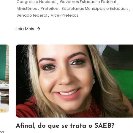
Congresso Nacional
,
Governos Estadual e Federal
,
Ministérios
,
Prefeitos
,
Secretarias Municipais e Estaduais
,
Senado federal
,
Vice-Prefeitos
Leia Mais
13
Palmira
Afinal, do que se trata o SAEB?
de
Tolotti
ro