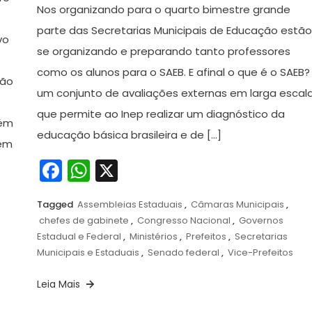
outubro
Nos organizando para o quarto bimestre grande
de
parte das Secretarias Municipais de Educação estã
vo
2021
se organizando e preparando tanto professores
como os alunos para o SAEB. E afinal o que é o SAEB?
ção
um conjunto de avaliações externas em larga escal
que permite ao Inep realizar um diagnóstico da
lém
educação básica brasileira e de […]
lém
Facebook
WhatsApp
X
Tagged
Assembleias Estaduais
,
Câmaras Municipais
,
chefes de gabinete
,
Congresso Nacional
,
Governos
Estadual e Federal
,
Ministérios
,
Prefeitos
,
Secretarias
Municipais e Estaduais
,
Senado federal
,
Vice-Prefeitos
Leia Mais