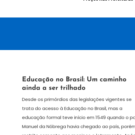
2
Palmira
Educação no Brasil: Um caminho
de
Tolotti
ainda a ser trilhado
junho
de
Desde os primórdios das legislações vigentes se
2023
trata do acesso à Educação no Brasil, mas a
educação formal teve início em 1549 quando o p
Manuel da Nóbrega havia chegado ao país, poré