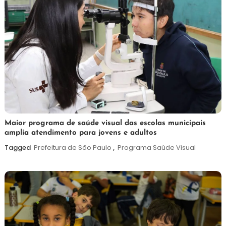
7
Maurilio
Maior programa de saúde visual das escolas municipais
amplia atendimento para jovens e adultos
de
agosto
Tagged
Prefeitura de São Paulo
,
Programa Saúde Visual
de
2026