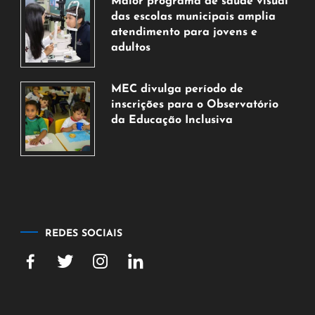
Maior programa de saúde visual
agosto
das escolas municipais amplia
de
atendimento para jovens e
2026
adultos
7
de
MEC divulga período de
agosto
inscrições para o Observatório
de
da Educação Inclusiva
2026
7
de
agosto
de
2026
REDES SOCIAIS