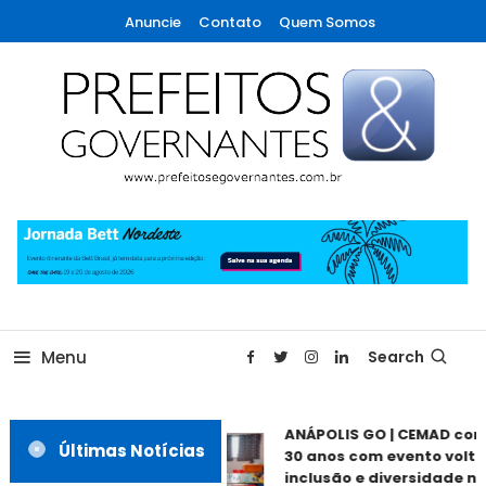
Skip
Anuncie
Contato
Quem Somos
To
Content
A maior revista de gestão municipal do Brasil!
Prefeitos & Governantes
Menu
Search
ANÁPOLIS GO | CEMAD co
Últimas Notícias
30 anos com evento volta
inclusão e diversidade ne