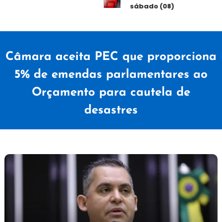
sábado (08)
Câmara aceita PEC que proporciona
5% de emendas parlamentares ao
Orçamento para cautela de
desastres