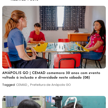
Post
7
Maurilio
ANÁPOLIS GO | CEMAD comemora 30 anos com evento
voltado à inclusão e diversidade neste sábado (08)
de
agosto
Tagged
CEMAD
,
Prefeitura de Anápolis GO
de
2026