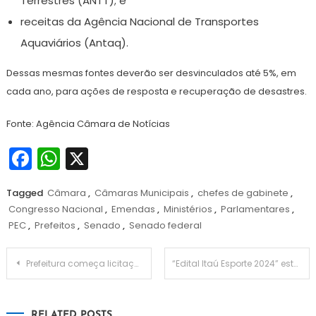
Terrestres (ANTT); e
receitas da Agência Nacional de Transportes
Aquaviários (Antaq).
Dessas mesmas fontes deverão ser desvinculados até 5%, em
cada ano, para ações de resposta e recuperação de desastres.
Fonte: Agência Câmara de Notícias
Facebook
WhatsApp
X
Tagged
Câmara
,
Câmaras Municipais
,
chefes de gabinete
,
Congresso Nacional
,
Emendas
,
Ministérios
,
Parlamentares
,
PEC
,
Prefeitos
,
Senado
,
Senado federal
Navegação
Prefeitura começa licitação para recolhimento de lixo
“Edital Itaú Esporte 2024” estão iniciadas as inscrições!
de
RELATED POSTS