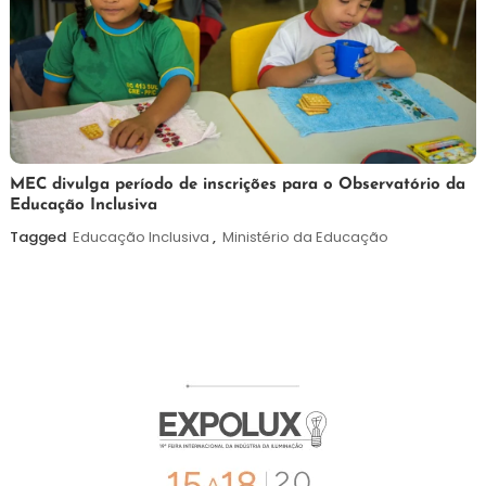
7
Maurilio
MEC divulga período de inscrições para o Observatório da
Educação Inclusiva
de
agosto
Tagged
Educação Inclusiva
,
Ministério da Educação
de
2026