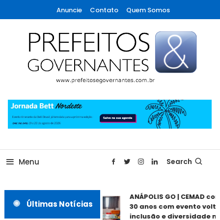
Skip
Anuncie
Contato
Quem Somos
To
Content
A maior revista de gestão municipal do Brasil!
Prefeitos & Governantes
Menu
Search
ANÁPOLIS GO | CEMAD co
Últimas Notícias
30 anos com evento volta
inclusão e diversidade ne