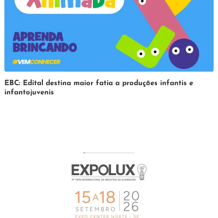
31
Redação
EBC: Edital destina maior fatia a produções infantis e
infantojuvenis
de
março
de
2025