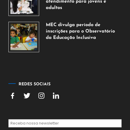
de
atendimento para jovens e
2026
adultos
7
de
MEC divulga período de
agosto
inscrições para o Observatório
de
da Educação Inclusiva
2026
7
de
agosto
de
2026
REDES SOCIAIS