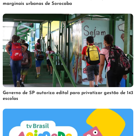
marginais urbanas de Sorocaba
de
abril
de
2025
1
Redação
Governo de SP autoriza edital para privatizar gestão de 143
escolas
de
abril
de
2025