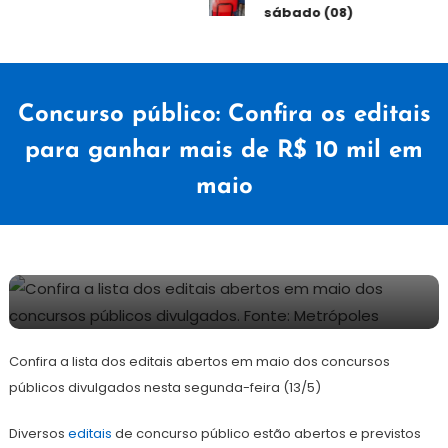
sábado (08)
Concurso público: Confira os editais
para ganhar mais de R$ 10 mil em
maio
14
Redação
de
Confira a lista dos editais abertos em maio dos concursos
maio
de
públicos divulgados nesta segunda-feira (13/5)
2024
Diversos
editais
de concurso público estão abertos e previstos