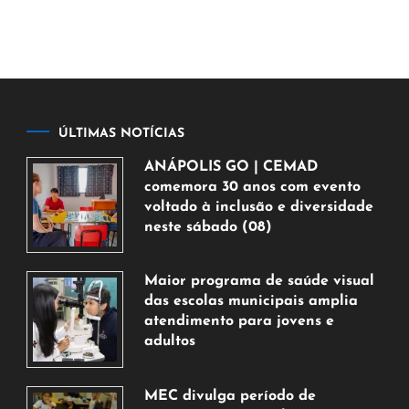
ÚLTIMAS NOTÍCIAS
ANÁPOLIS GO | CEMAD
comemora 30 anos com evento
voltado à inclusão e diversidade
neste sábado (08)
7
de
Maior programa de saúde visual
agosto
das escolas municipais amplia
de
atendimento para jovens e
2026
adultos
7
de
MEC divulga período de
agosto