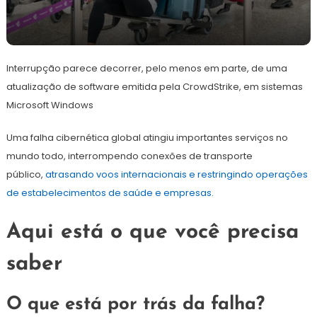
22
Redação
de
Interrupção parece decorrer, pelo menos em parte, de uma
julho
de
atualização de software emitida pela CrowdStrike, em sistemas
2024
Microsoft Windows
Uma falha cibernética global atingiu importantes serviços no
mundo todo, interrompendo conexões de transporte
público,
atrasando voos internacionais e restringindo operações
de estabelecimentos de saúde e empresas.
Aqui está o que você precisa
saber
O que está por trás da falha?