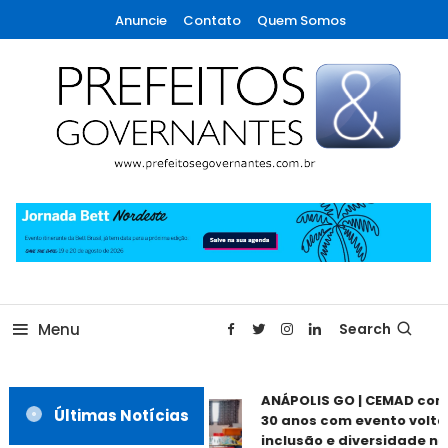
Skip
Anuncie
Contato
Quem Somos
To
Content
A maior revista de gestão municipal do Brasil!
Prefeitos & Governantes
Menu
Search
ANÁPOLIS GO | CEMAD com
Últimas Notícias
30 anos com evento voltad
inclusão e diversidade nes