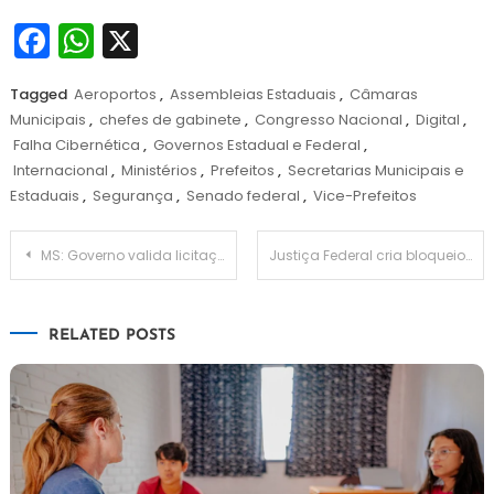
Facebook
WhatsApp
X
Tagged
Aeroportos
,
Assembleias Estaduais
,
Câmaras
Municipais
,
chefes de gabinete
,
Congresso Nacional
,
Digital
,
Falha Cibernética
,
Governos Estadual e Federal
,
Internacional
,
Ministérios
,
Prefeitos
,
Secretarias Municipais e
Estaduais
,
Segurança
,
Senado federal
,
Vice-Prefeitos
Navegação
MS: Governo valida licitações para obras de infraestrutura
Justiça Federal cria bloqueio de R$ 292 mi de pecuarista para suprir desmatamento
de
RELATED POSTS
Post