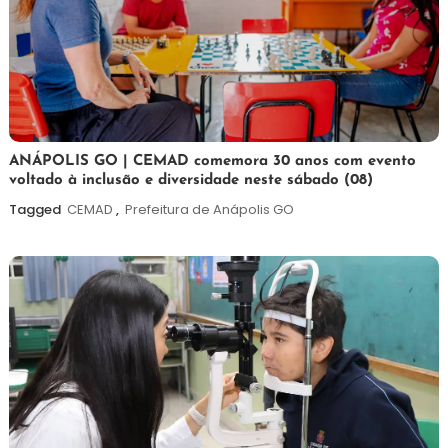
7
Maurilio
ANÁPOLIS GO | CEMAD comemora 30 anos com evento
voltado à inclusão e diversidade neste sábado (08)
de
agosto
Tagged
CEMAD
,
Prefeitura de Anápolis GO
de
2026