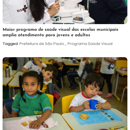
7
Maurilio
Maior programa de saúde visual das escolas municipais
amplia atendimento para jovens e adultos
de
agosto
Tagged
Prefeitura de São Paulo
,
Programa Saúde Visual
de
2026