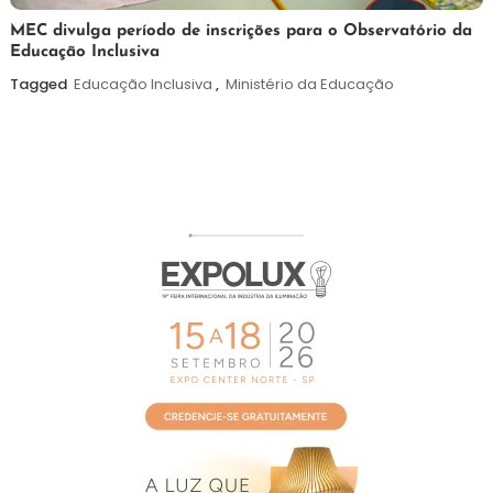
7
Maurilio
MEC divulga período de inscrições para o Observatório da
Educação Inclusiva
de
agosto
Tagged
Educação Inclusiva
,
Ministério da Educação
de
2026