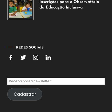
inscrições para o Observatório
de
da Educação Inclusiva
2026
7
de
agosto
de
2026
REDES SOCIAIS
Cadastrar