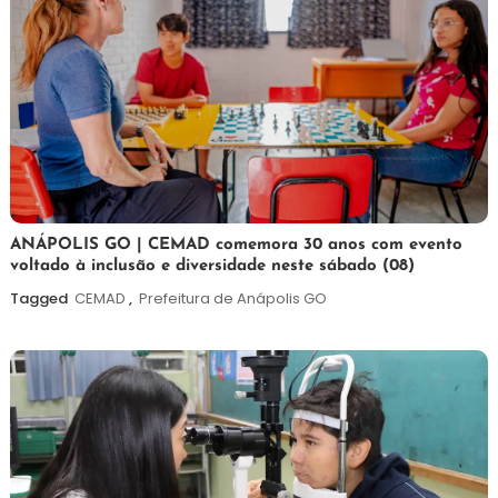
7
Maurilio
ANÁPOLIS GO | CEMAD comemora 30 anos com evento
voltado à inclusão e diversidade neste sábado (08)
de
agosto
Tagged
CEMAD
,
Prefeitura de Anápolis GO
de
2026