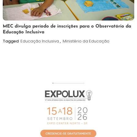
7
Maurilio
MEC divulga período de inscrições para o Observatório da
Educação Inclusiva
de
agosto
Tagged
Educação Inclusiva
,
Ministério da Educação
de
2026