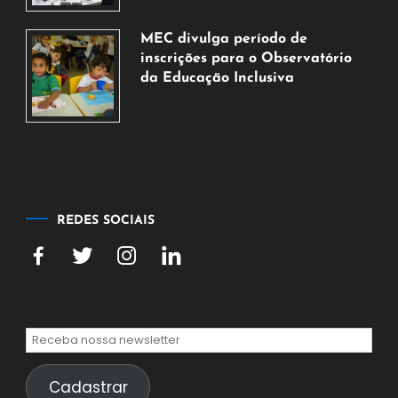
7
de
MEC divulga período de
agosto
inscrições para o Observatório
de
da Educação Inclusiva
2026
7
de
agosto
de
2026
REDES SOCIAIS
Cadastrar