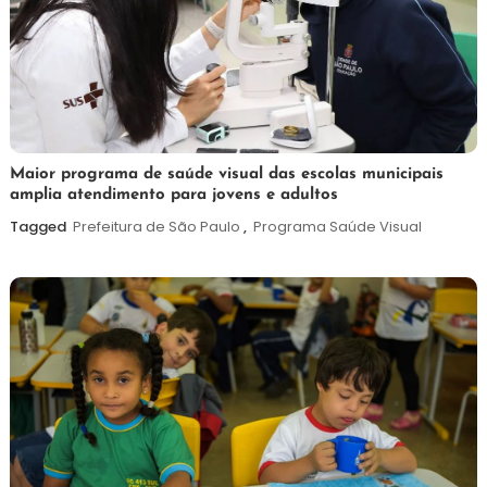
7
Maurilio
Maior programa de saúde visual das escolas municipais
amplia atendimento para jovens e adultos
de
agosto
Tagged
Prefeitura de São Paulo
,
Programa Saúde Visual
de
2026