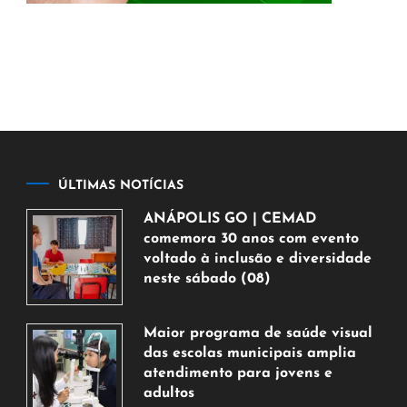
ÚLTIMAS NOTÍCIAS
ANÁPOLIS GO | CEMAD
comemora 30 anos com evento
voltado à inclusão e diversidade
neste sábado (08)
7
de
Maior programa de saúde visual
agosto
das escolas municipais amplia
de
atendimento para jovens e
2026
adultos