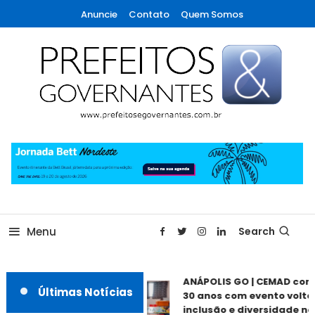
Skip
Anuncie
Contato
Quem Somos
To
Content
A maior revista de gestão municipal do Brasil!
Prefeitos & Governantes
Menu
Search
ANÁPOLIS GO | CEMAD com
Últimas Notícias
30 anos com evento voltad
inclusão e diversidade nes