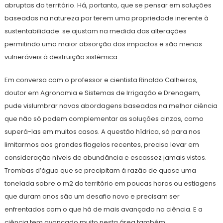
abruptas do território. Há, portanto, que se pensar em soluções
baseadas na natureza por terem uma propriedade inerente à
sustentabilidade: se ajustam na medida das alterações
permitindo uma maior absorção dos impactos e são menos
vulneráveis à destruição sistêmica.
Em conversa com o professor e cientista Rinaldo Calheiros,
doutor em Agronomia e Sistemas de Irrigação e Drenagem,
pude vislumbrar novas abordagens baseadas na melhor ciência
que não só podem complementar as soluções cinzas, como
superá-las em muitos casos. A questão hídrica, só para nos
limitarmos aos grandes flagelos recentes, precisa levar em
consideração níveis de abundância e escassez jamais vistos.
Trombas d’água que se precipitam à razão de quase uma
tonelada sobre o m2 do território em poucas horas ou estiagens
que duram anos são um desafio novo e precisam ser
enfrentados com o que há de mais avançado na ciência. E a
ciência tem avançado muito nesta área também.