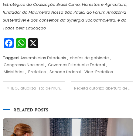
Estratégico da Coalização Brasil Clima, Florestas e Agricultura,
fundador do Movimento Nossa São Paulo, do Fórum Amazônia
Sustentável e dos conselhos da Synergia Socioambiental e do
Todos pela Educação
Facebook
WhatsApp
X
Tagged
Assembleias Estaduais
,
chefes de gabinete
,
Congresso Nacional
,
Governos Estadual e Federal
,
Ministérios
,
Prefeitos
,
Senado federal
,
Vice-Prefeitos
Navegação
IBGE atualiza lista de municípios do país
Receita autoriza abertura de licitação para construção de Porto Seco
de
RELATED POSTS
Post