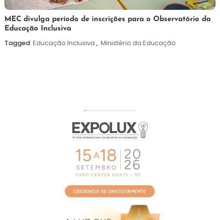
7
Maurilio
MEC divulga período de inscrições para o Observatório da
Educação Inclusiva
de
agosto
Tagged
Educação Inclusiva
,
Ministério da Educação
de
2026