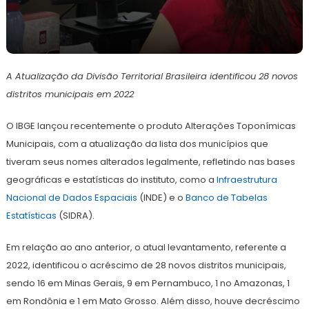
20
Redação
de
A Atualização da Divisão Territorial Brasileira identificou 28 novos
abril
de
distritos municipais em 2022
2023
O IBGE lançou recentemente o produto Alterações Toponímicas
Municipais, com a atualização da lista dos municípios que
tiveram seus nomes alterados legalmente, refletindo nas bases
geográficas e estatísticas do instituto, como a
Infraestrutura
Nacional de Dados Espaciais
(INDE) e o
Banco de Tabelas
Estatísticas
(SIDRA).
Em relação ao ano anterior, o atual levantamento, referente a
2022, identificou o acréscimo de 28 novos distritos municipais,
sendo 16 em Minas Gerais, 9 em Pernambuco, 1 no Amazonas, 1
em Rondônia e 1 em Mato Grosso. Além disso, houve decréscimo