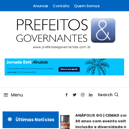
Skip
Anuncie
Contato
Quem Somos
To
Content
A maior revista de gestão municipal do Brasil!
Prefeitos & Governantes
Menu
Search
ANÁPOLIS GO | CEMAD com
Últimas Notícias
30 anos com evento voltad
inclusão e diversidade nes