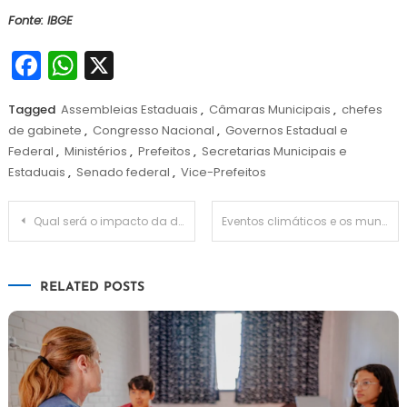
Fonte: IBGE
Facebook
WhatsApp
X
Tagged
Assembleias Estaduais
,
Câmaras Municipais
,
chefes
de gabinete
,
Congresso Nacional
,
Governos Estadual e
Federal
,
Ministérios
,
Prefeitos
,
Secretarias Municipais e
Estaduais
,
Senado federal
,
Vice-Prefeitos
Navegação
Qual será o impacto da determinação do Plano Nacional Digital?
Eventos climáticos e os municípios
de
RELATED POSTS
Post