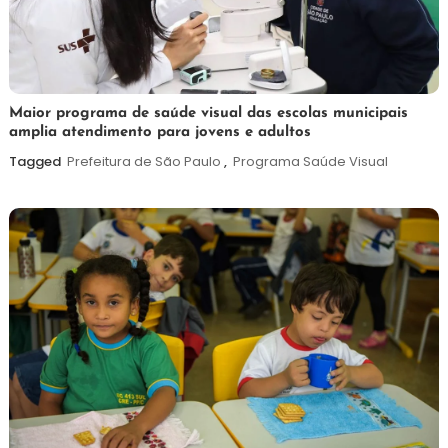
7
Maurilio
Maior programa de saúde visual das escolas municipais
amplia atendimento para jovens e adultos
de
agosto
Tagged
Prefeitura de São Paulo
,
Programa Saúde Visual
de
2026