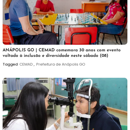
7
Maurilio
ANÁPOLIS GO | CEMAD comemora 30 anos com evento
voltado à inclusão e diversidade neste sábado (08)
de
agosto
Tagged
CEMAD
,
Prefeitura de Anápolis GO
de
2026