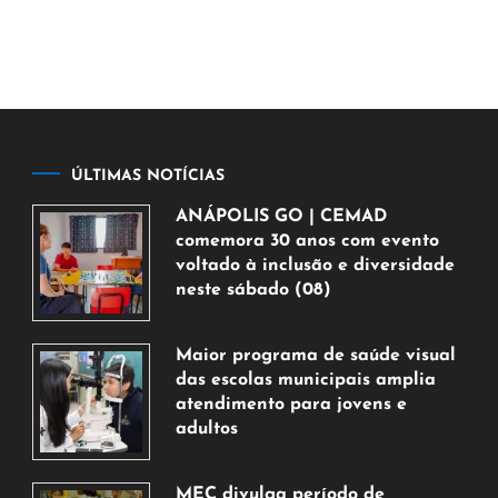
ÚLTIMAS NOTÍCIAS
ANÁPOLIS GO | CEMAD
comemora 30 anos com evento
voltado à inclusão e diversidade
neste sábado (08)
7
de
Maior programa de saúde visual
agosto
das escolas municipais amplia
de
atendimento para jovens e
2026
adultos
7
de
MEC divulga período de