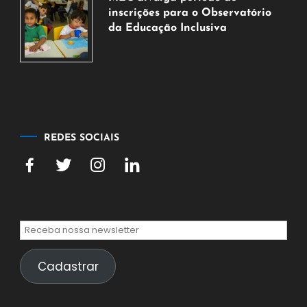
agosto
inscrições para o Observatório
de
da Educação Inclusiva
2026
7
de
agosto
de
2026
REDES SOCIAIS
Cadastrar