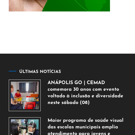
ÚLTIMAS NOTÍCIAS
ANÁPOLIS GO | CEMAD
comemora 30 anos com evento
voltado à inclusão e diversidade
neste sábado (08)
7
de
Maior programa de saúde visual
agosto
das escolas municipais amplia
de
atendimento para jovens e