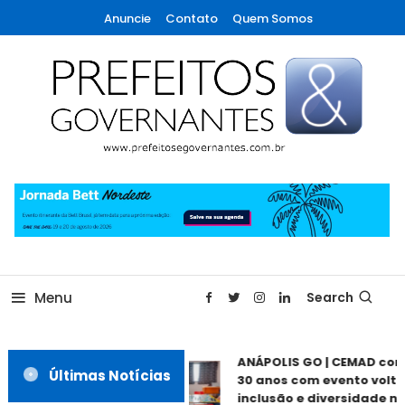
Skip
Anuncie
Contato
Quem Somos
To
Content
A maior revista de gestão municipal do Brasil!
Prefeitos & Governantes
Menu
Search
ANÁPOLIS GO | CEMAD co
Últimas Notícias
30 anos com evento volta
inclusão e diversidade ne