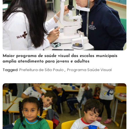
7
Maurilio
Maior programa de saúde visual das escolas municipais
amplia atendimento para jovens e adultos
de
agosto
Tagged
Prefeitura de São Paulo
,
Programa Saúde Visual
de
2026