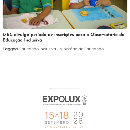
7
Maurilio
MEC divulga período de inscrições para o Observatório da
Educação Inclusiva
de
agosto
Tagged
Educação Inclusiva
,
Ministério da Educação
de
2026