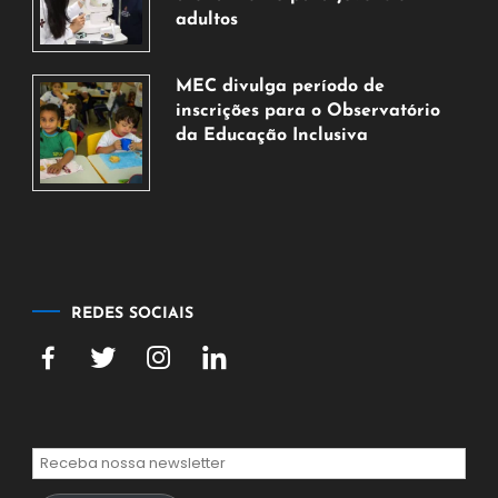
2026
adultos
7
de
MEC divulga período de
agosto
inscrições para o Observatório
de
da Educação Inclusiva
2026
7
de
agosto
de
2026
REDES SOCIAIS