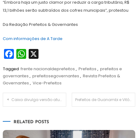
“Embora haja um justo clamor por reduzir a carga tributária, R$
13,1 bilhões serão subtraídos dos cofres municipais”, protestou
Da Redação Prefeitos & Governantes
Com informações de A Tarde
Facebook
WhatsApp
X
Tagged
frente nacionaldeprefeitos
,
Prefeitos
,
prefeitos e
governantes
,
prefeitosegovernantes
,
Revista Prefeitos &
Governantes
,
Vice-Prefeitos
Navegação
Caixa divulga versão atualizada de manual do agente do operador do FGTS
Prefeitos de Guanambi e Vitória da Conquista propõem movimento de fortalecimento regional
de
RELATED POSTS
Post