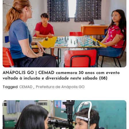
7
Maurilio
ANÁPOLIS GO | CEMAD comemora 30 anos com evento
voltado à inclusão e diversidade neste sábado (08)
de
agosto
Tagged
CEMAD
,
Prefeitura de Anápolis GO
de
2026