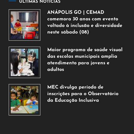
ÚLTIMAS NOTÍCIAS
ANÁPOLIS GO | CEMAD
comemora 30 anos com evento
voltado à inclusão e diversidade
neste sábado (08)
7
de
Maior programa de saúde visual
agosto
das escolas municipais amplia
de
atendimento para jovens e
2026
adultos
7
de
MEC divulga período de
agosto
inscrições para o Observatório
de
da Educação Inclusiva
2026
7
de
agosto
de