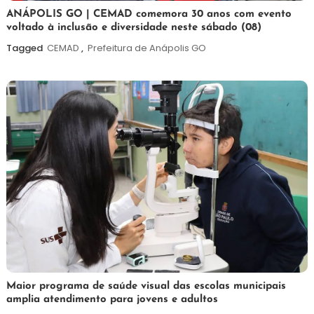
7
Maurilio
ANÁPOLIS GO | CEMAD comemora 30 anos com evento
voltado à inclusão e diversidade neste sábado (08)
de
agosto
Tagged
CEMAD
,
Prefeitura de Anápolis GO
de
2026
7
Maurilio
Maior programa de saúde visual das escolas municipais
amplia atendimento para jovens e adultos
de