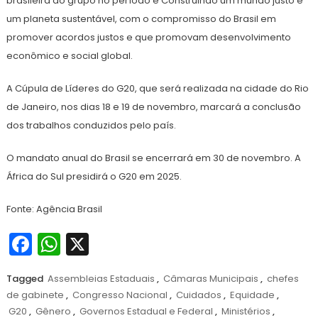
brasileira do grupo no período é Construindo um mundo justo e
um planeta sustentável, com o compromisso do Brasil em
promover acordos justos e que promovam desenvolvimento
econômico e social global.
A Cúpula de Líderes do G20, que será realizada na cidade do Rio
de Janeiro, nos dias 18 e 19 de novembro, marcará a conclusão
dos trabalhos conduzidos pelo país.
O mandato anual do Brasil se encerrará em 30 de novembro. A
África do Sul presidirá o G20 em 2025.
Fonte: Agência Brasil
Facebook
WhatsApp
X
Tagged
Assembleias Estaduais
,
Câmaras Municipais
,
chefes
de gabinete
,
Congresso Nacional
,
Cuidados
,
Equidade
,
G20
,
Gênero
,
Governos Estadual e Federal
,
Ministérios
,