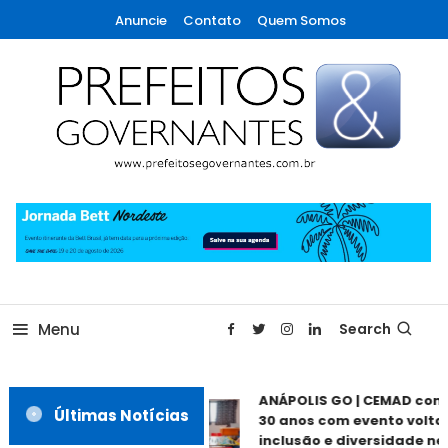
Skip
Anuncie
Contato
Quem Somos
To
Content
A maior revista de gestão municipal do Brasil!
Prefeitos & Governantes
Menu
Search
ANÁPOLIS GO | CEMAD com
Últimas Notícias
30 anos com evento voltad
inclusão e diversidade nes