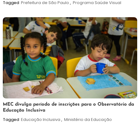
agosto
Tagged
Prefeitura de São Paulo
,
Programa Saúde Visual
de
2026
7
Maurilio
MEC divulga período de inscrições para o Observatório da
Educação Inclusiva
de
agosto
Tagged
Educação Inclusiva
,
Ministério da Educação
de
2026