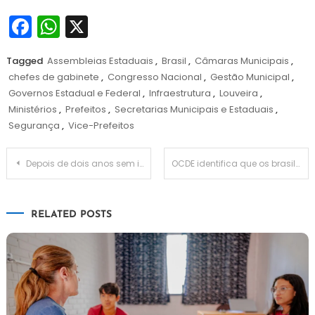
Facebook
WhatsApp
X
Tagged
Assembleias Estaduais
,
Brasil
,
Câmaras Municipais
,
chefes de gabinete
,
Congresso Nacional
,
Gestão Municipal
,
Governos Estadual e Federal
,
Infraestrutura
,
Louveira
,
Ministérios
,
Prefeitos
,
Secretarias Municipais e Estaduais
,
Segurança
,
Vice-Prefeitos
Navegação
Depois de dois anos sem investimentos, prefeitura comenta propostas inscritas em editais de fomento à cultura
OCDE identifica que os brasileiros têm maior dificuldade em verificar as notícias falsas
de
RELATED POSTS
Post