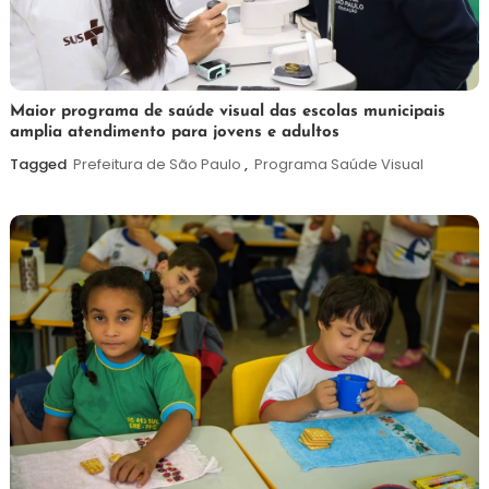
7
Maurilio
Maior programa de saúde visual das escolas municipais
amplia atendimento para jovens e adultos
de
agosto
Tagged
Prefeitura de São Paulo
,
Programa Saúde Visual
de
2026