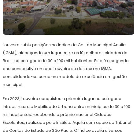
11
Redação
de
Louveira subiu posições no Índice de Gestão Municipal Áquila
julho
de
(IGMA), alcançando um lugar entre as 10 melhores cidades do
2024
Brasil na categoria de 30 a 100 mil habitantes. Este é o segundo
ano consecutivo em que Louveira se destaca no IGMA,
consolidando-se como um modelo de excelência em gestão
municipal.
Em 2023, Louveira conquistou o primeiro lugar na categoria
Infraestrutura e Mobilidade Urbana entre municípios de 30 a 100
mil habitantes, recebendo o prêmio nacional Cidades
Excelentes, realizado pelo Instituto Aquila com apoio do Tribunal
de Contas do Estado de São Paulo. O índice avalia diversos