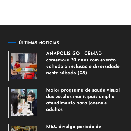
ÚLTIMAS NOTÍCIAS
ANÁPOLIS GO | CEMAD
comemora 30 anos com evento
voltado à inclusão e diversidade
neste sábado (08)
7
de
Maior programa de saúde visual
agosto
das escolas municipais amplia
de
atendimento para jovens e
2026
adultos
7
de
MEC divulga período de