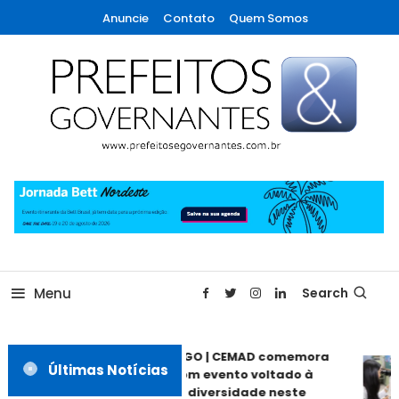
Skip
Anuncie
Contato
Quem Somos
To
Content
A maior revista de gestão municipal do Brasil!
Prefeitos & Governantes
Menu
Search
ANÁPOLIS GO | CEMAD comemora
Últimas Notícias
30 anos com evento voltado à
inclusão e diversidade neste