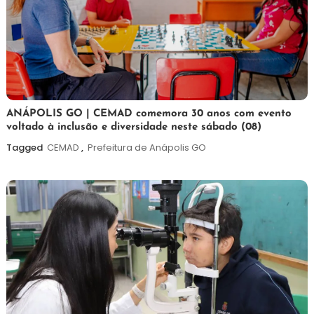
7
Maurilio
ANÁPOLIS GO | CEMAD comemora 30 anos com evento
voltado à inclusão e diversidade neste sábado (08)
de
agosto
Tagged
CEMAD
,
Prefeitura de Anápolis GO
de
2026