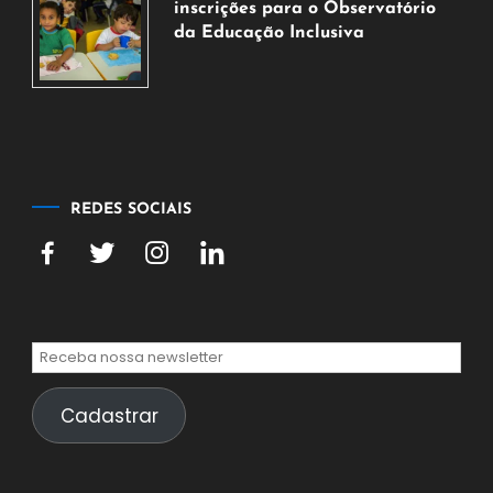
agosto
inscrições para o Observatório
de
da Educação Inclusiva
2026
7
de
agosto
de
2026
REDES SOCIAIS
Cadastrar