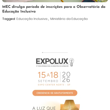
7
Maurilio
MEC divulga período de inscrições para o Observatório da
Educação Inclusiva
de
agosto
Tagged
Educação Inclusiva
,
Ministério da Educação
de
2026