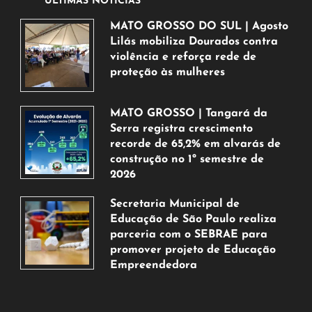
ÚLTIMAS NOTÍCIAS
MATO GROSSO DO SUL | Agosto
Lilás mobiliza Dourados contra
violência e reforça rede de
proteção às mulheres
5
de
MATO GROSSO | Tangará da
agosto
Serra registra crescimento
de
recorde de 65,2% em alvarás de
2026
construção no 1º semestre de
2026
5
Secretaria Municipal de
de
Educação de São Paulo realiza
agosto
parceria com o SEBRAE para
de
promover projeto de Educação
2026
Empreendedora
5
de