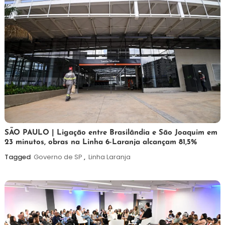
19
Maurilio
SÃO PAULO | Ligação entre Brasilândia e São Joaquim em
23 minutos, obras na Linha 6-Laranja alcançam 81,5%
de
maio
Tagged
Governo de SP
,
Linha Laranja
de
2026