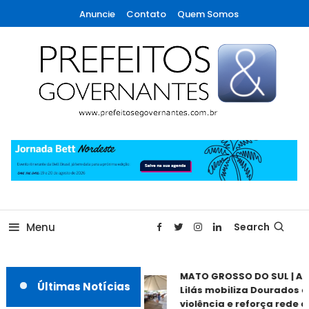
Skip
Anuncie
Contato
Quem Somos
To
Content
A maior revista de gestão municipal do Brasil!
Prefeitos & Governantes
Menu
Search
MATO GROSSO DO SUL | Ag
Últimas Notícias
Lilás mobiliza Dourados c
violência e reforça rede de