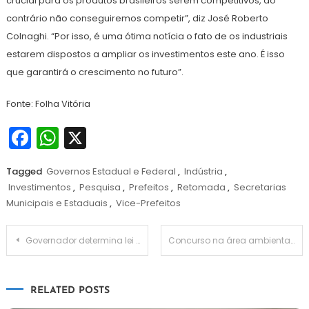
crucial para os produtos brasileiros serem competitivos, do
contrário não conseguiremos competir”, diz José Roberto
Colnaghi. “Por isso, é uma ótima notícia o fato de os industriais
estarem dispostos a ampliar os investimentos este ano. É isso
que garantirá o crescimento no futuro”.
Fonte: Folha Vitória
Facebook
WhatsApp
X
Tagged
Governos Estadual e Federal
,
Indústria
,
Investimentos
,
Pesquisa
,
Prefeitos
,
Retomada
,
Secretarias
Municipais e Estaduais
,
Vice-Prefeitos
Navegação
Governador determina lei que cria política de segurança hídrica na agricultura no Paraná
Concurso na área ambiental com 460 vagas ministra Marina Silva informa
de
RELATED POSTS
Post