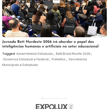
19
Maurilio
Jornada Bett Nordeste 2026 irá abordar o papel das
inteligências humanas e artificiais no setor educacional
de
maio
Tagged
Assembleias Estaduais
,
Bett Brasil Recife 2026
,
de
Governos Estadual e Federal
,
Prefeitos
,
Secretarias
2026
Municipais e Estaduais