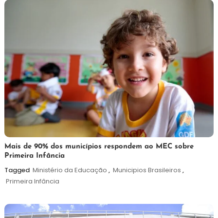
25
Maurilio
Mais de 90% dos municípios respondem ao MEC sobre
Primeira Infância
de
maio
Tagged
Ministério da Educação
,
Municipios Brasileiros
,
de
Primeira Infância
2026