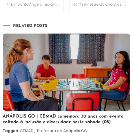
Navegação
Em Santo Ângelo iniciam as definições sobre as convenções municipais
No 1° semestre do ano Brasil relatou 187 episódios de violência política
de
RELATED POSTS
Post
7
Maurilio
ANÁPOLIS GO | CEMAD comemora 30 anos com evento
voltado à inclusão e diversidade neste sábado (08)
de
agosto
Tagged
CEMAD
,
Prefeitura de Anápolis GO