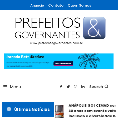
Skip
Anuncie
Contato
Quem Somos
To
Content
A maior revista de gestão municipal do Brasil!
Prefeitos & Governantes
Menu
Search
ANÁPOLIS GO | CEMAD com
Últimas Notícias
30 anos com evento voltad
inclusão e diversidade nes