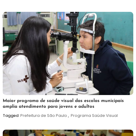
de
2026
7
Maurilio
Maior programa de saúde visual das escolas municipais
amplia atendimento para jovens e adultos
de
agosto
Tagged
Prefeitura de São Paulo
,
Programa Saúde Visual
de
2026