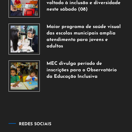
voltado à inclusão e diversidade
neste sábado (08)
7
de
Maior programa de saúde visual
agosto
das escolas municipais amplia
de
atendimento para jovens e
2026
adultos
7
de
MEC divulga período de
agosto
inscrições para o Observatório
de
da Educação Inclusiva
2026
7
de
agosto
de
2026
REDES SOCIAIS