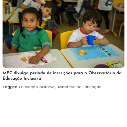
7
Maurilio
MEC divulga período de inscrições para o Observatório da
Educação Inclusiva
de
agosto
Tagged
Educação Inclusiva
,
Ministério da Educação
de
2026