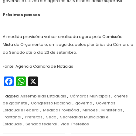
governo já utilizou até agora R$ 43,6 bilhões deste superávit.
Próximos passos
A medida provisória vai ser analisada agora pela Comissão
Mista de Orçamento e, em seguida, pelos plenários da Câmara e
do Senado até o dia 23 de setembro.
Fonte: Agência Câmara de Notícias
Facebook
WhatsApp
X
Tagged
Assembleias Estaduais
,
Câmaras Municipais
,
chefes
de gabinete
,
Congresso Nacional
,
governo
,
Governos
Estadual e Federal
,
Medida Provisória
,
Milhões
,
Ministérios
,
Pantanal
,
Prefeitos
,
Seca
,
Secretarias Municipais e
Estaduais
,
Senado federal
,
Vice-Prefeitos