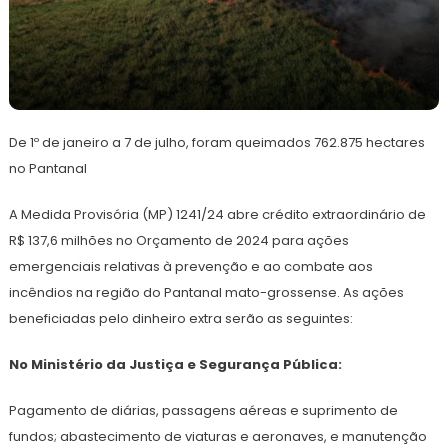
16
Redação
de
De 1º de janeiro a 7 de julho, foram queimados 762.875 hectares
julho
de
no Pantanal
2024
A Medida Provisória (MP) 1241/24 abre crédito extraordinário de
R$ 137,6 milhões no Orçamento de 2024 para ações
emergenciais relativas à prevenção e ao combate aos
incêndios na região do Pantanal mato-grossense. As ações
beneficiadas pelo dinheiro extra serão as seguintes:
No Ministério da Justiça e Segurança Pública:
Pagamento de diárias, passagens aéreas e suprimento de
fundos; abastecimento de viaturas e aeronaves, e manutenção