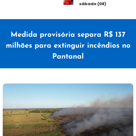
sábado (08)
Medida provisória separa R$ 137
milhões para extinguir incêndios no
Pantanal