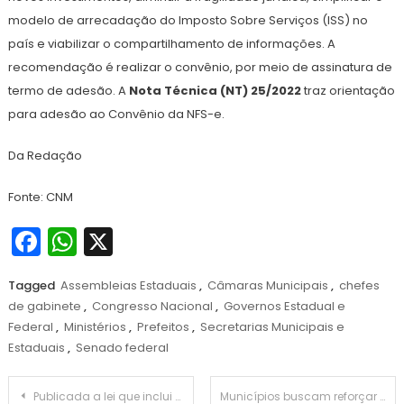
modelo de arrecadação do Imposto Sobre Serviços (ISS) no
país e viabilizar o compartilhamento de informações. A
recomendação é realizar o convênio, por meio de assinatura de
termo de adesão. A
Nota Técnica (NT) 25/2022
traz orientação
para adesão ao Convênio da NFS-e.
Da Redação
Fonte: CNM
Facebook
WhatsApp
X
Tagged
Assembleias Estaduais
,
Câmaras Municipais
,
chefes
de gabinete
,
Congresso Nacional
,
Governos Estadual e
Federal
,
Ministérios
,
Prefeitos
,
Secretarias Municipais e
Estaduais
,
Senado federal
Navegação
Publicada a lei que inclui atividades complementares nas despesas de educação
Municípios buscam reforçar segurança escolar, mas verba não representa nem R$ 5 mil por escola