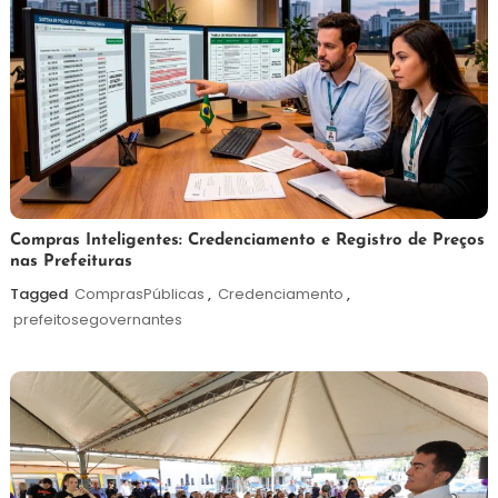
6
Redação
Compras Inteligentes: Credenciamento e Registro de Preços
nas Prefeituras
de
agosto
Tagged
ComprasPúblicas
,
Credenciamento
,
de
prefeitosegovernantes
2026