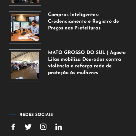
agosto
de
Compras Inteligentes:
2026
Credenciamento e Registro de
Preços nas Prefeituras
6
de
agosto
MATO GROSSO DO SUL | Agosto
de
Lilás mobiliza Dourados contra
2026
violência e reforça rede de
proteção às mulheres
5
de
agosto
de
2026
REDES SOCIAIS