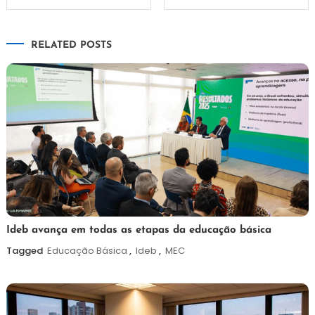
de
RELATED POSTS
Post
6
Maurilio
Ideb avança em todas as etapas da educação básica
de
Tagged
Educação Básica
,
Ideb
,
MEC
agosto
de
2026