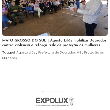
5
Maurilio
MATO GROSSO DO SUL | Agosto Lilás mobiliza Dourados
contra violência e reforça rede de proteção às mulheres
de
agosto
Tagged
Agosto Lilás
,
Prefeitura de Dourados MS
,
Proteção às
de
Mulheres
2026