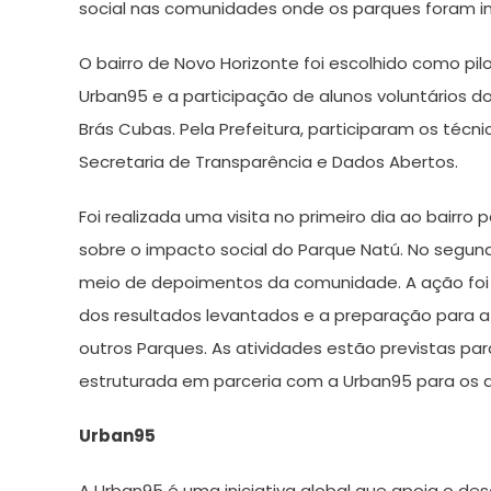
social nas comunidades onde os parques foram
O bairro de Novo Horizonte foi escolhido como pil
Urban95 e a participação de alunos voluntários d
Brás Cubas. Pela Prefeitura, participaram os téc
Secretaria de Transparência e Dados Abertos.
Foi realizada uma visita no primeiro dia ao bairr
sobre o impacto social do Parque Natú. No segund
meio de depoimentos da comunidade. A ação foi 
dos resultados levantados e a preparação para a
outros Parques. As atividades estão previstas par
estruturada em parceria com a Urban95 para os 
Urban95
A Urban95 é uma iniciativa global que apoia o d