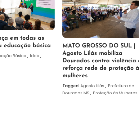
nça em todas as
5
Maurilio
a educação básica
MATO GROSSO DO SUL |
de
Agosto Lilás mobiliza
cação Básica
,
Ideb
,
agosto
Dourados contra violência 
de
reforça rede de proteção 
2026
mulheres
Tagged
Agosto Lilás
,
Prefeitura de
Dourados MS
,
Proteção às Mulheres