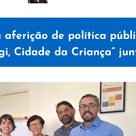
 aferição de política públ
i, Cidade da Criança” jun