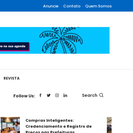
Anuncie
Contato
Quem Somos
REVISTA
Search
Follow Us:
MATO
Compras Inteligentes:
Lilás
Credenciamento e Registro de
violê
Preços nas Prefeituras