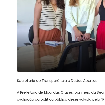
1
Redação
de
Secretaria de Transparência e Dados Abertos
julho
de
A Prefeitura de Mogi das Cruzes, por meio da Secr
2024
avaliação da política pública desenvolvida pelo “