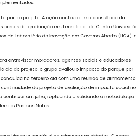
 implementados.
oto para o projeto. A ação contou com a consultoria da
os cursos de graduação em tecnologia do Centro Universitá
nicos do Laboratório de Inovação em Governo Aberto (LIGA), 
o para entrevistar moradores, agentes sociais e educadores
o dia do projeto, o grupo avaliou o impacto do parque por
concluída no terceiro dia com uma reunião de alinhamento
 continuidade do projeto de avaliação de impacto social n
a continuar em julho, replicando e validando a metodologia
demais Parques Natús.
esenvolvimento saudável de crianças nas cidades. O nome