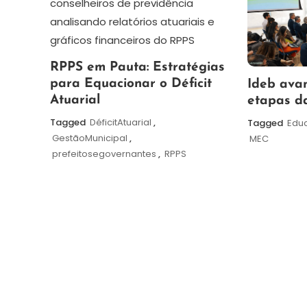
7
Redação
RPPS em Pauta: Estratégias
de
6
Maurilio
para Equacionar o Déficit
Ideb ava
agosto
de
Atuarial
etapas d
de
agosto
Tagged
DéficitAtuarial
,
Tagged
Edu
2026
de
GestãoMunicipal
,
MEC
2026
prefeitosegovernantes
,
RPPS