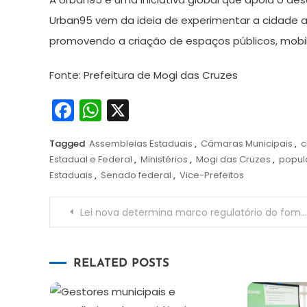
Urban95 vem da ideia de experimentar a cidade a 
promovendo a criação de espaços públicos, mobili
Fonte: Prefeitura de Mogi das Cruzes
Facebook
WhatsApp
X
Tagged
Assembleias Estaduais
,
Câmaras Municipais
,
c
Estadual e Federal
,
Ministérios
,
Mogi das Cruzes
,
popul
Estaduais
,
Senado federal
,
Vice-Prefeitos
Navegação
Lei nova determina marco regulatório do fomento à cultura
de
RELATED POSTS
Post