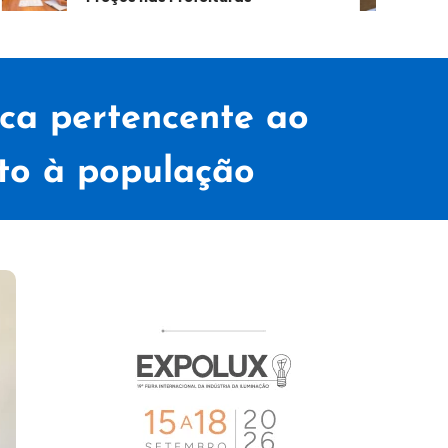
prote
ica pertencente ao
to à população