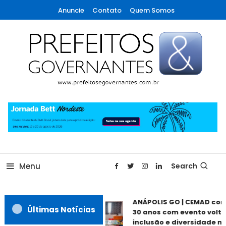
Skip
Anuncie
Contato
Quem Somos
To
Content
A maior revista de gestão municipal do Brasil!
Prefeitos & Governantes
Menu
Search
ANÁPOLIS GO | CEMAD co
Últimas Notícias
30 anos com evento volta
inclusão e diversidade ne