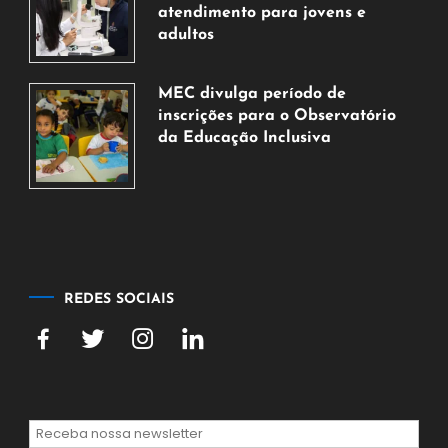
de
atendimento para jovens e
2026
adultos
7
de
MEC divulga período de
agosto
inscrições para o Observatório
de
da Educação Inclusiva
2026
7
de
agosto
de
2026
REDES SOCIAIS