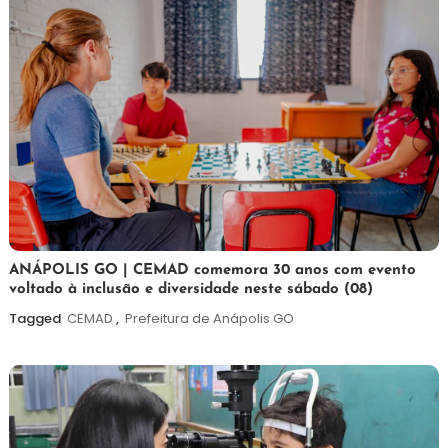
7
Maurilio
ANÁPOLIS GO | CEMAD comemora 30 anos com evento
voltado à inclusão e diversidade neste sábado (08)
de
agosto
Tagged
CEMAD
,
Prefeitura de Anápolis GO
de
2026