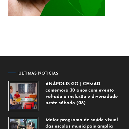
ÚLTIMAS NOTÍCIAS
ANÁPOLIS GO | CEMAD
comemora 30 anos com evento
voltado à inclusão e diversidade
neste sábado (08)
7
de
Maior programa de saúde visual
agosto
das escolas municipais amplia