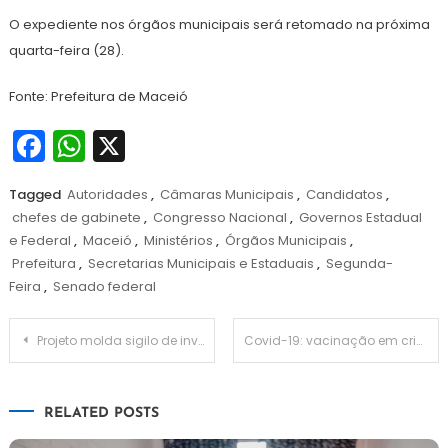
O expediente nos órgãos municipais será retomado na próxima
quarta-feira (28).
Fonte: Prefeitura de Maceió
Facebook
WhatsApp
X
Tagged
Autoridades
,
Câmaras Municipais
,
Candidatos
,
chefes de gabinete
,
Congresso Nacional
,
Governos Estadual
e Federal
,
Maceió
,
Ministérios
,
Órgãos Municipais
,
Prefeitura
,
Secretarias Municipais e Estaduais
,
Segunda-
Feira
,
Senado federal
Navegação
Projeto molda sigilo de investigações contra organizações criminosas a novas regras de licitações
Covid-19: vacinação em crianças precisa ser agendada
de
RELATED POSTS
Post