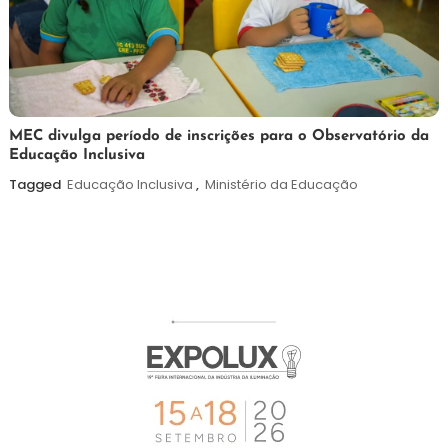
7
Maurilio
MEC divulga período de inscrições para o Observatório da
Educação Inclusiva
de
agosto
Tagged
Educação Inclusiva
,
Ministério da Educação
de
2026