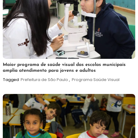
7
Maurilio
Maior programa de saúde visual das escolas municipais
amplia atendimento para jovens e adultos
de
agosto
Tagged
Prefeitura de São Paulo
,
Programa Saúde Visual
de
2026