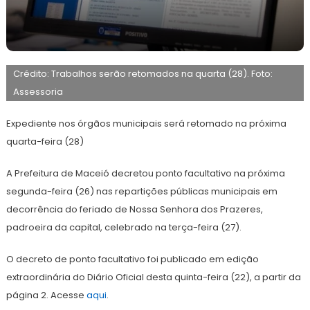
26
Redação
de
Crédito: Trabalhos serão retomados na quarta (28). Foto:
agosto
de
Assessoria
2024
Expediente nos órgãos municipais será retomado na próxima
quarta-feira (28)
A Prefeitura de Maceió decretou ponto facultativo na próxima
segunda-feira (26) nas repartições públicas municipais em
decorrência do feriado de Nossa Senhora dos Prazeres,
padroeira da capital, celebrado na terça-feira (27).
O decreto de ponto facultativo foi publicado em edição
extraordinária do Diário Oficial desta quinta-feira (22), a partir da
página 2. Acesse
aqui
.