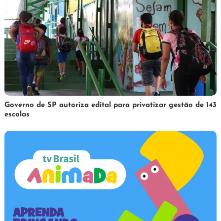
1
Redação
Governo de SP autoriza edital para privatizar gestão de 143
escolas
de
abril
de
2025