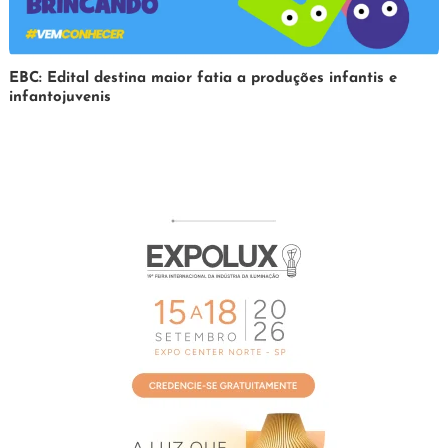
31
Redação
EBC: Edital destina maior fatia a produções infantis e
infantojuvenis
de
março
de
2025