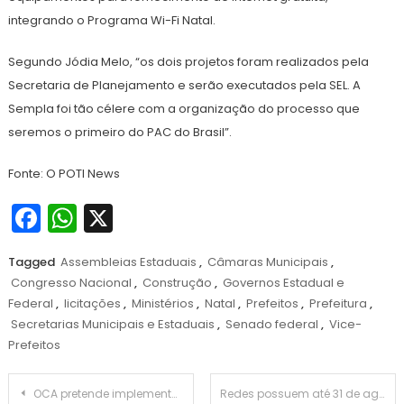
integrando o Programa Wi-Fi Natal.
Segundo Jódia Melo, “os dois projetos foram realizados pela
Secretaria de Planejamento e serão executados pela SEL. A
Sempla foi tão célere com a organização do processo que
seremos o primeiro do PAC do Brasil”.
Fonte: O POTI News
Facebook
WhatsApp
X
Tagged
Assembleias Estaduais
,
Câmaras Municipais
,
Congresso Nacional
,
Construção
,
Governos Estadual e
Federal
,
licitações
,
Ministérios
,
Natal
,
Prefeitos
,
Prefeitura
,
Secretarias Municipais e Estaduais
,
Senado federal
,
Vice-
Prefeitos
Navegação
OCA pretende implementar Política de Atendimento para a Polícia Civil
Redes possuem até 31 de agosto para aderir ao PDDE Campo e Água