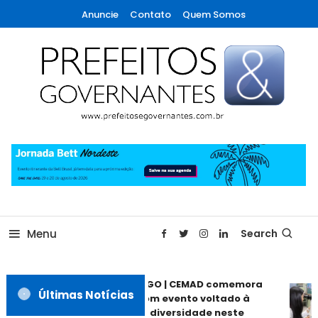
Skip
Anuncie
Contato
Quem Somos
To
Content
A maior revista de gestão municipal do Brasil!
Prefeitos & Governantes
Menu
Search
ANÁPOLIS GO | CEMAD comemora
Últimas Notícias
30 anos com evento voltado à
inclusão e diversidade neste