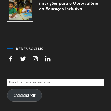
agosto
inscrições para o Observatório
de
da Educação Inclusiva
2026
7
de
agosto
de
2026
REDES SOCIAIS
Cadastrar