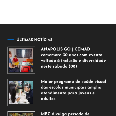
ÚLTIMAS NOTÍCIAS
ANÁPOLIS GO | CEMAD
comemora 30 anos com evento
voltado à inclusão e diversidade
neste sábado (08)
7
de
Maior programa de saúde visual
agosto
das escolas municipais amplia
de
atendimento para jovens e
2026
adultos
7
de
MEC divulga período de