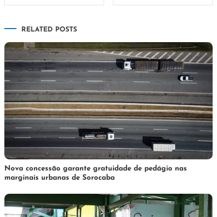
de
RELATED POSTS
Post
3
Redação
Nova concessão garante gratuidade de pedágio nas
marginais urbanas de Sorocaba
de
abril
de
2025