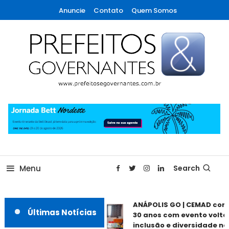
Skip
Anuncie
Contato
Quem Somos
To
Content
A maior revista de gestão municipal do Brasil!
Prefeitos & Governantes
Menu
Search
ANÁPOLIS GO | CEMAD com
Últimas Notícias
30 anos com evento voltad
inclusão e diversidade nes