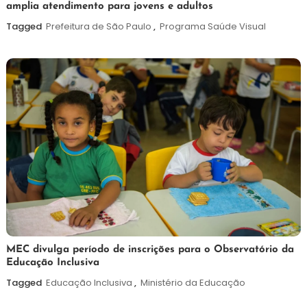
amplia atendimento para jovens e adultos
de
agosto
Tagged
Prefeitura de São Paulo
,
Programa Saúde Visual
de
2026
7
Maurilio
MEC divulga período de inscrições para o Observatório da
Educação Inclusiva
de
agosto
Tagged
Educação Inclusiva
,
Ministério da Educação
de