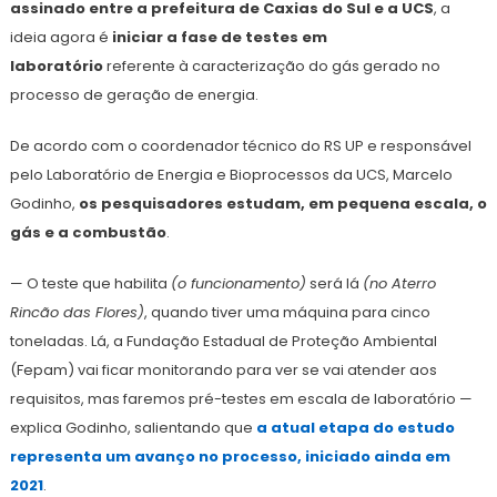
assinado entre a prefeitura de Caxias do Sul e a UCS
, a
ideia agora é
iniciar a fase de testes em
laboratório
referente à caracterização do gás gerado no
processo de geração de energia.
De acordo com o coordenador técnico do RS UP e responsável
pelo Laboratório de Energia e Bioprocessos da UCS, Marcelo
Godinho,
os pesquisadores estudam, em pequena escala, o
gás e a combustão
.
— O teste que habilita
(o funcionamento)
será lá
(no Aterro
Rincão das Flores)
, quando tiver uma máquina para cinco
toneladas. Lá, a Fundação Estadual de Proteção Ambiental
(Fepam) vai ficar monitorando para ver se vai atender aos
requisitos, mas faremos pré-testes em escala de laboratório —
explica Godinho, salientando que
a atual etapa do estudo
representa um avanço no processo, iniciado ainda em
2021
.