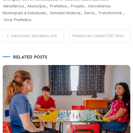
Ministérios
,
Município
,
Prefeitos
,
Projeto
,
Secretarias
Municipais e Estaduais
,
Senado federal
,
Serra
,
Transformar
,
Vice-Prefeitos
Navegação
Servidores, Secretário e filho são alvo de operação por fraudes na Prefeitura de Aragarças
Prefeita de Capela (SE): Movimento Mulheres Municipalistas e CNM repudiam violência política de gênero
de
RELATED POSTS
Post