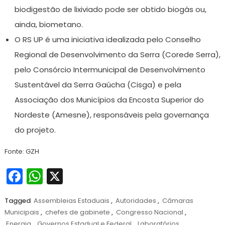
biodigestão de lixiviado pode ser obtido biogás ou,
ainda, biometano.
O RS UP é uma iniciativa idealizada pelo Conselho
Regional de Desenvolvimento da Serra (Corede Serra),
pelo Consórcio Intermunicipal de Desenvolvimento
Sustentável da Serra Gaúcha (Cisga) e pela
Associação dos Municípios da Encosta Superior do
Nordeste (Amesne), responsáveis pela governança
do projeto.
Fonte: GZH
Facebook
WhatsApp
X
Tagged
Assembleias Estaduais
,
Autoridades
,
Câmaras
Municipais
,
chefes de gabinete
,
Congresso Nacional
,
Energia
,
Governos Estadual e Federal
,
Laboratórios
,