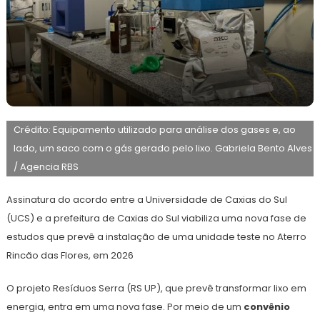
20
Redação
de
Crédito: Equipamento utilizado para análise dos gases e, ao
setembro
de
lado, um saco com o gás gerado pelo lixo. Gabriela Bento Alves
2024
/ Agencia RBS
Assinatura do acordo entre a Universidade de Caxias do Sul
(UCS) e a prefeitura de Caxias do Sul viabiliza uma nova fase de
estudos que prevê a instalação de uma unidade teste no Aterro
Rincão das Flores, em 2026
O projeto Resíduos Serra (RS UP), que prevê transformar lixo em
energia, entra em uma nova fase. Por meio de um
convênio