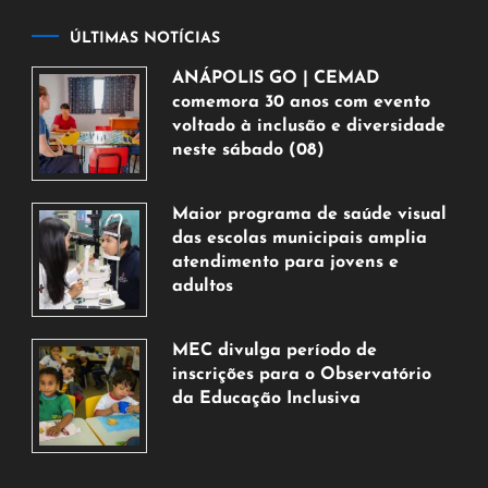
ÚLTIMAS NOTÍCIAS
ANÁPOLIS GO | CEMAD
comemora 30 anos com evento
voltado à inclusão e diversidade
neste sábado (08)
7
de
Maior programa de saúde visual
agosto
das escolas municipais amplia
de
atendimento para jovens e
2026
adultos
7
de
MEC divulga período de
agosto
inscrições para o Observatório
de
da Educação Inclusiva
2026
7
de
agosto