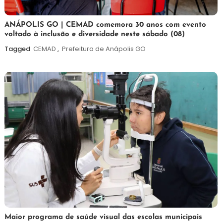
7
Maurilio
ANÁPOLIS GO | CEMAD comemora 30 anos com evento
voltado à inclusão e diversidade neste sábado (08)
de
agosto
Tagged
CEMAD
,
Prefeitura de Anápolis GO
de
2026
7
Maurilio
Maior programa de saúde visual das escolas municipais