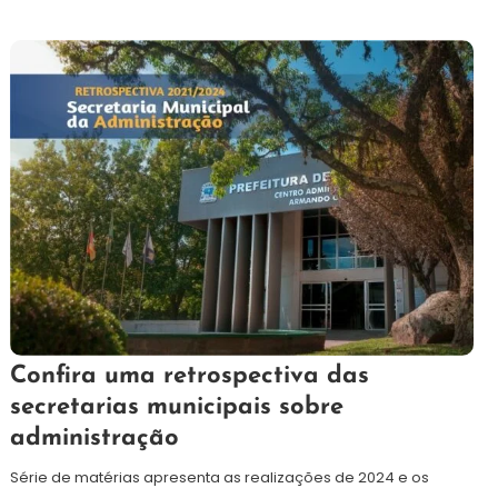
26
Redação
Confira uma retrospectiva das
de
secretarias municipais sobre
novembro
administração
de
2024
Série de matérias apresenta as realizações de 2024 e os