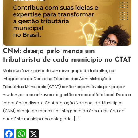
10
Redação
CNM: deseja pelo menos um
de
tributarista de cada município no CTAT
setembro
de
Mais que fazer parte de um novo grupo de trabalho, os
2024
integrantes do Conselho Técnico das Administrações
Tributárias Municipais (CTAT) serão responsáveis por propor
mudanças aos entraves da gestão arrecadatória local. Dada a
importância disso, a Confederação Nacional de Municípios
(CNM) almeja ao menos um integrante da área tributária de
cada Ente municipal no colegiado. […]
Facebook
WhatsApp
X