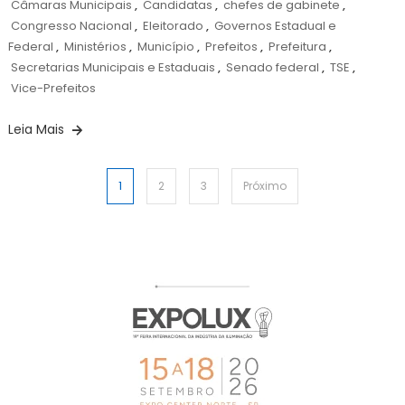
Câmaras Municipais
,
Candidatas
,
chefes de gabinete
,
Congresso Nacional
,
Eleitorado
,
Governos Estadual e
Federal
,
Ministérios
,
Município
,
Prefeitos
,
Prefeitura
,
Secretarias Municipais e Estaduais
,
Senado federal
,
TSE
,
Vice-Prefeitos
Leia Mais
Paginação
1
2
3
Próximo
de
posts