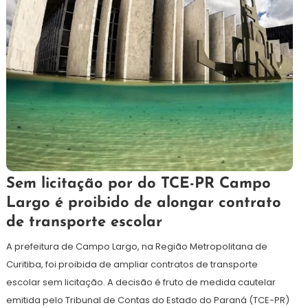
1
Redação
Sem licitação por do TCE-PR Campo
de
Largo é proibido de alongar contrato
agosto
de transporte escolar
de
2024
A prefeitura de Campo Largo, na Região Metropolitana de
Curitiba, foi proibida de ampliar contratos de transporte
escolar sem licitação. A decisão é fruto de medida cautelar
emitida pelo Tribunal de Contas do Estado do Paraná (TCE-PR)