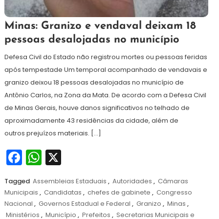
24
Redação
Minas: Granizo e vendaval deixam 18
de
pessoas desalojadas no município
dezembro
de
Defesa Civil do Estado não registrou mortes ou pessoas feridas
2024
após tempestade Um temporal acompanhado de vendavais e
granizo deixou 18 pessoas desalojadas no município de
Antônio Carlos, na Zona da Mata. De acordo com a Defesa Civil
de Minas Gerais, houve danos significativos no telhado de
aproximadamente 43 residências da cidade, além de
outros prejuízos materiais. […]
Facebook
WhatsApp
X
Tagged
Assembleias Estaduais
,
Autoridades
,
Câmaras
Municipais
,
Candidatas
,
chefes de gabinete
,
Congresso
Nacional
,
Governos Estadual e Federal
,
Granizo
,
Minas
,
Ministérios
,
Município
,
Prefeitos
,
Secretarias Municipais e