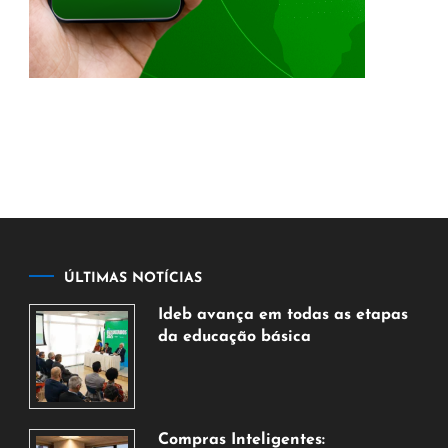
ÚLTIMAS NOTÍCIAS
Ideb avança em todas as etapas
da educação básica
6
de
agosto
de
Compras Inteligentes: