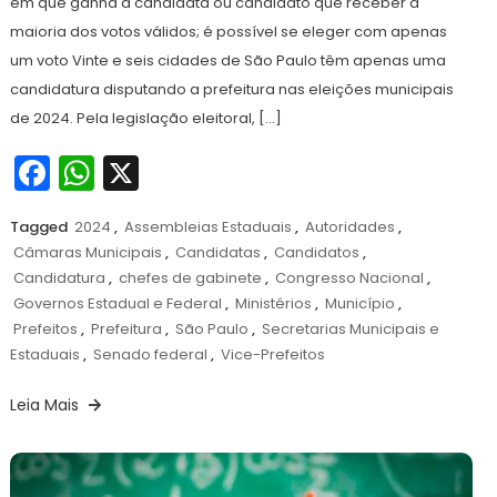
em que ganha a candidata ou candidato que receber a
maioria dos votos válidos; é possível se eleger com apenas
um voto Vinte e seis cidades de São Paulo têm apenas uma
candidatura disputando a prefeitura nas eleições municipais
de 2024. Pela legislação eleitoral, […]
Facebook
WhatsApp
X
Tagged
2024
,
Assembleias Estaduais
,
Autoridades
,
Câmaras Municipais
,
Candidatas
,
Candidatos
,
Candidatura
,
chefes de gabinete
,
Congresso Nacional
,
Governos Estadual e Federal
,
Ministérios
,
Município
,
Prefeitos
,
Prefeitura
,
São Paulo
,
Secretarias Municipais e
Estaduais
,
Senado federal
,
Vice-Prefeitos
Leia Mais