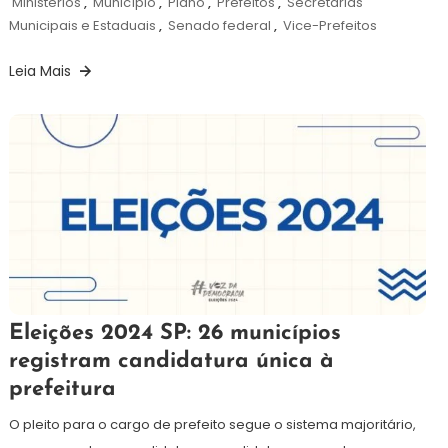
Ministérios
,
Município
,
Plano
,
Prefeitos
,
Secretarias
Municipais e Estaduais
,
Senado federal
,
Vice-Prefeitos
Leia Mais
6
Redação
Eleições 2024 SP: 26 municípios
de
registram candidatura única à
setembro
prefeitura
de
2024
O pleito para o cargo de prefeito segue o sistema majoritário,