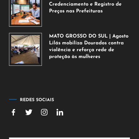
2026
Credenciamento e Registro de
Preços nas Prefeituras
6
de
agosto
MATO GROSSO DO SUL | Agosto
de
Lilás mobiliza Dourados contra
2026
violência e reforça rede de
proteção às mulheres
5
de
agosto
de
2026
REDES SOCIAIS