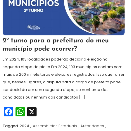
1
Redação
2º turno para a prefeitura do meu
de
município pode ocorrer?
agosto
de
Em 2024, 103 localidades poderão decidir a eleição na
2024
segunda etapa do pleito Em 2024, 103 municípios contam com
mais de 200 mil eleitoras e eleitores registrados. Isso quer dizer
que, nesses lugares, a disputa para o cargo de prefeito pode
ser decidida em uma segunda etapa, se nenhuma das
candidatas ou nenhum dos candidatos […]
Facebook
WhatsApp
X
Tagged
2024
,
Assembleias Estaduais
,
Autoridades
,