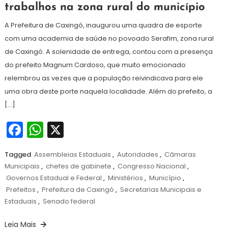
trabalhos na zona rural do município
dezembro
de
A Prefeitura de Caxingó, inaugurou uma quadra de esporte
2024
com uma academia de saúde no povoado Serafim, zona rural
de Caxingó. A solenidade de entrega, contou com a presença
do prefeito Magnum Cardoso, que muito emocionado
relembrou as vezes que a população reivindicava para ele
uma obra deste porte naquela localidade. Além do prefeito, a
[…]
Facebook
WhatsApp
X
Tagged
Assembleias Estaduais
,
Autoridades
,
Câmaras
Municipais
,
chefes de gabinete
,
Congresso Nacional
,
Governos Estadual e Federal
,
Ministérios
,
Município
,
Prefeitos
,
Prefeitura de Caxingó
,
Secretarias Municipais e
Estaduais
,
Senado federal
Leia Mais