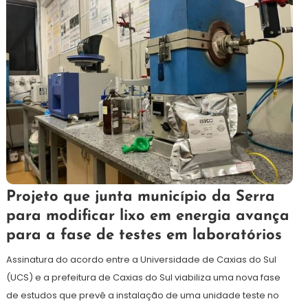
20
Redação
Projeto que junta município da Serra
de
para modificar lixo em energia avança
setembro
para a fase de testes em laboratórios
de
2024
Assinatura do acordo entre a Universidade de Caxias do Sul
(UCS) e a prefeitura de Caxias do Sul viabiliza uma nova fase
de estudos que prevê a instalação de uma unidade teste no