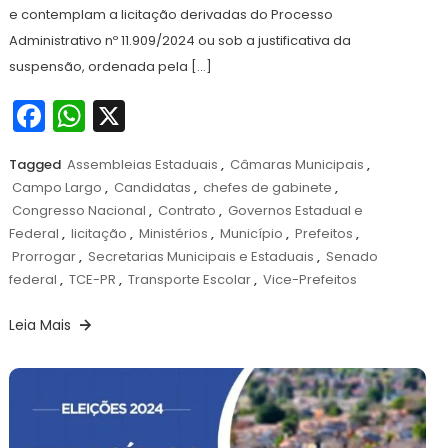
e contemplam a licitação derivadas do Processo
Administrativo nº 11.909/2024 ou sob a justificativa da
suspensão, ordenada pela […]
Facebook
WhatsApp
X
Tagged
Assembleias Estaduais
,
Câmaras Municipais
,
Campo Largo
,
Candidatas
,
chefes de gabinete
,
Congresso Nacional
,
Contrato
,
Governos Estadual e
Federal
,
licitação
,
Ministérios
,
Município
,
Prefeitos
,
Prorrogar
,
Secretarias Municipais e Estaduais
,
Senado
federal
,
TCE-PR
,
Transporte Escolar
,
Vice-Prefeitos
Leia Mais