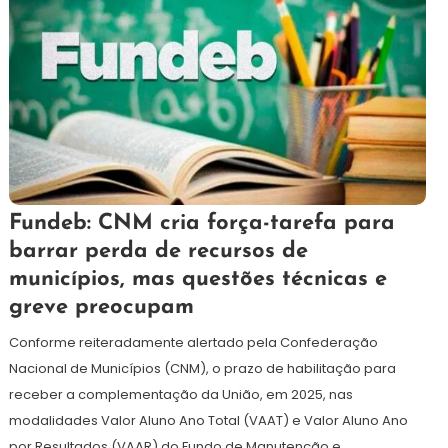
2
Redação
Fundeb: CNM cria força-tarefa para
de
barrar perda de recursos de
setembro
municípios, mas questões técnicas e
de
2024
greve preocupam
Conforme reiteradamente alertado pela Confederação
Nacional de Municípios (CNM), o prazo de habilitação para
receber a complementação da União, em 2025, nas
modalidades Valor Aluno Ano Total (VAAT) e Valor Aluno Ano
por Resultados (VAAR) do Fundo de Manutenção e