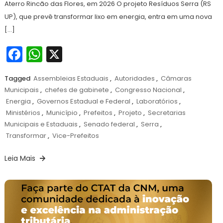
Aterro Rincão das Flores, em 2026 O projeto Resíduos Serra (RS
UP), que prevê transformar lixo em energia, entra em uma nova
[…]
Facebook
WhatsApp
X
Tagged
Assembleias Estaduais
,
Autoridades
,
Câmaras
Municipais
,
chefes de gabinete
,
Congresso Nacional
,
Energia
,
Governos Estadual e Federal
,
Laboratórios
,
Ministérios
,
Município
,
Prefeitos
,
Projeto
,
Secretarias
Municipais e Estaduais
,
Senado federal
,
Serra
,
Transformar
,
Vice-Prefeitos
Leia Mais