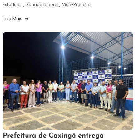
Estaduais
,
Senado federal
,
Vice-Prefeitos
Leia Mais
3
Redação
Prefeitura de Caxingó entrega
de