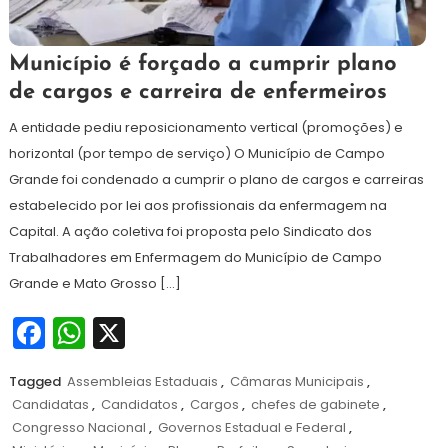
6
Redação
Município é forçado a cumprir plano
de
de cargos e carreira de enfermeiros
setembro
de
A entidade pediu reposicionamento vertical (promoções) e
2024
horizontal (por tempo de serviço) O Município de Campo
Grande foi condenado a cumprir o plano de cargos e carreiras
estabelecido por lei aos profissionais da enfermagem na
Capital. A ação coletiva foi proposta pelo Sindicato dos
Trabalhadores em Enfermagem do Município de Campo
Grande e Mato Grosso […]
Facebook
WhatsApp
X
Tagged
Assembleias Estaduais
,
Câmaras Municipais
,
Candidatas
,
Candidatos
,
Cargos
,
chefes de gabinete
,
Congresso Nacional
,
Governos Estadual e Federal
,