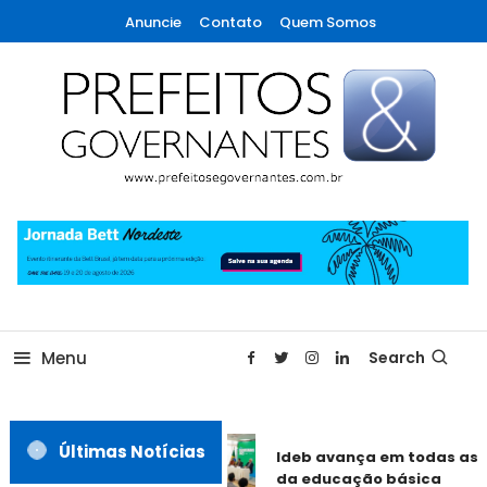
Skip
Anuncie
Contato
Quem Somos
To
Content
A maior revista de gestão municipal do Brasil!
Prefeitos & Governantes
Menu
Search
Últimas Notícias
Ideb avança em todas as e
da educação básica