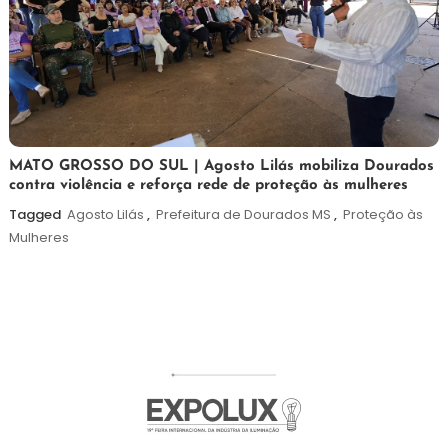
5
Maurilio
MATO GROSSO DO SUL | Agosto Lilás mobiliza Dourados
contra violência e reforça rede de proteção às mulheres
de
agosto
Tagged
Agosto Lilás
,
Prefeitura de Dourados MS
,
Proteção às
de
Mulheres
2026