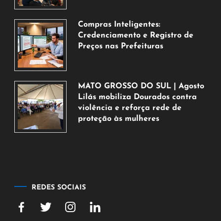
agosto
de
Compras Inteligentes:
2026
Credenciamento e Registro de
Preços nas Prefeituras
6
de
agosto
MATO GROSSO DO SUL | Agosto
de
Lilás mobiliza Dourados contra
2026
violência e reforça rede de
proteção às mulheres
5
de
agosto
de
2026
REDES SOCIAIS