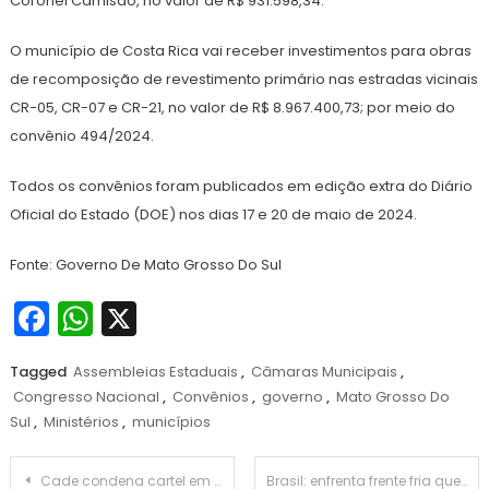
Coronel Camisão, no valor de R$ 931.598,34.
O município de Costa Rica vai receber investimentos para obras
de recomposição de revestimento primário nas estradas vicinais
CR-05, CR-07 e CR-21, no valor de R$ 8.967.400,73; por meio do
convênio 494/2024.
Todos os convênios foram publicados em edição extra do Diário
Oficial do Estado (DOE) nos dias 17 e 20 de maio de 2024.
Fonte: Governo De Mato Grosso Do Sul
Facebook
WhatsApp
X
Tagged
Assembleias Estaduais
,
Câmaras Municipais
,
Congresso Nacional
,
Convênios
,
governo
,
Mato Grosso Do
Sul
,
Ministérios
,
municípios
Navegação
Cade condena cartel em licitação sobre aquisição de próteses e órteses
Brasil: enfrenta frente fria que muda clima e baixa temperatura