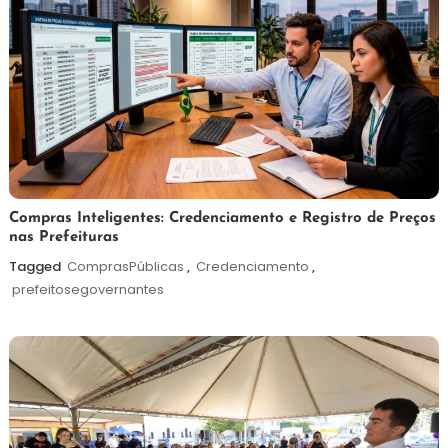
6
Redação
Compras Inteligentes: Credenciamento e Registro de Preços
nas Prefeituras
de
agosto
Tagged
ComprasPúblicas
,
Credenciamento
,
de
prefeitosegovernantes
2026