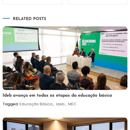
de
RELATED POSTS
Post
6
Maurilio
Ideb avança em todas as etapas da educação básica
de
Tagged
Educação Básica
,
Ideb
,
MEC
agosto
de
2026