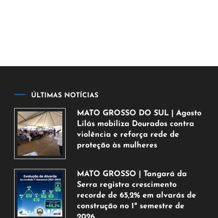
ÚLTIMAS NOTÍCIAS
MATO GROSSO DO SUL | Agosto
Lilás mobiliza Dourados contra
violência e reforça rede de
proteção às mulheres
5
de
MATO GROSSO | Tangará da
agosto
Serra registra crescimento
de
recorde de 65,2% em alvarás de
2026
construção no 1º semestre de
2026