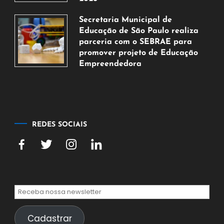
5
Secretaria Municipal de
de
Educação de São Paulo realiza
agosto
parceria com o SEBRAE para
de
promover projeto de Educação
2026
Empreendedora
5
de
agosto
de
2026
REDES SOCIAIS
Cadastrar