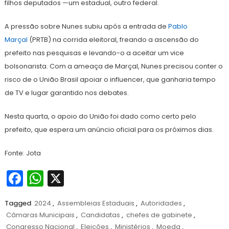
filhos deputados —um estadual, outro federal.
A pressão sobre Nunes subiu após a entrada de
Pablo
Marçal
(PRTB) na corrida eleitoral, freando a ascensão do
prefeito nas pesquisas e levando-o a aceitar um vice
bolsonarista. Com a ameaça de Marçal, Nunes precisou conter o
risco de o União Brasil apoiar o influencer, que ganharia tempo
de TV e lugar garantido nos debates.
Nesta quarta, o apoio do União foi dado como certo pelo
prefeito, que espera um anúncio oficial para os próximos dias.
Fonte: Jota
Facebook
WhatsApp
X
Tagged
2024
,
Assembleias Estaduais
,
Autoridades
,
Câmaras Municipais
,
Candidatas
,
chefes de gabinete
,
Congresso Nacional
,
Eleições
,
Ministérios
,
Moeda
,