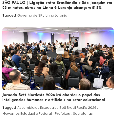
19
Maurilio
SÃO PAULO | Ligação entre Brasilândia e São Joaquim em
23 minutos, obras na Linha 6-Laranja alcançam 81,5%
de
maio
Tagged
Governo de SP
,
Linha Laranja
de
2026
19
Maurilio
Jornada Bett Nordeste 2026 irá abordar o papel das
inteligências humanas e artificiais no setor educacional
de
maio
Tagged
Assembleias Estaduais
,
Bett Brasil Recife 2026
,
de
Governos Estadual e Federal
,
Prefeitos
,
Secretarias