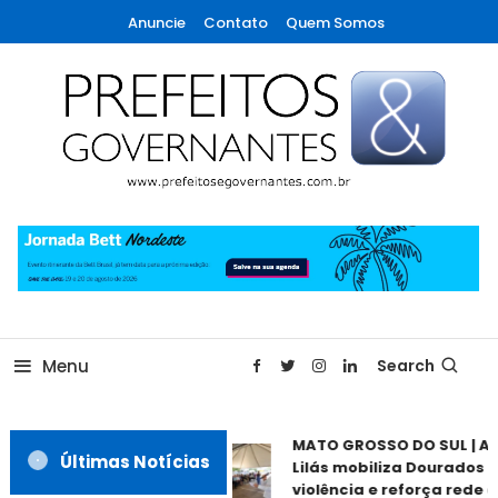
Skip
Anuncie
Contato
Quem Somos
To
Content
A maior revista de gestão municipal do Brasil!
Prefeitos & Governantes
Menu
Search
MATO GROSSO DO SUL | Ag
Últimas Notícias
Lilás mobiliza Dourados c
violência e reforça rede d