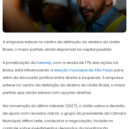
26
Redação
de
A empresa esteve no centro da definição do destino do União
julho
de
Brasil, o maior partido ainda disponível na capital paulista
2024
A privatização da
Sabesp
, com a venda de 17% das ações na
Bolsa, está influenciando a
eleição municipal de São Paulo
para
além da discussão política entre direita e esquerda. A empresa
esteve no centro da definição do destino do União Brasil, o maior
partido que ainda estava com opções abertas.
Na convenção do último sábado (20/7), o União adiou a decisão
de apoio com recados claros: o grupo do presidente da Câmara
Municipal, Milton Leite, conduziria a negociação, focada no
controle sobre investimentos derivados da privatização.