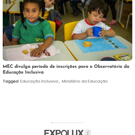
7
Maurilio
MEC divulga período de inscrições para o Observatório da
Educação Inclusiva
de
agosto
Tagged
Educação Inclusiva
,
Ministério da Educação
de
2026