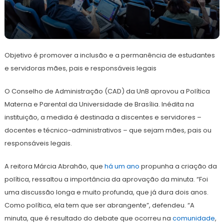
26
Redação
de
Objetivo é promover a inclusão e a permanência de estudantes
julho
de
e servidoras mães, pais e responsáveis legais
2024
O Conselho de Administração (CAD) da UnB aprovou a Política
Materna e Parental da Universidade de Brasília. Inédita na
instituição, a medida é destinada a discentes e servidores –
docentes e técnico-administrativos – que sejam mães, pais ou
responsáveis legais.
A reitora Márcia Abrahão, que
há um ano
propunha a criação da
política, ressaltou a importância da aprovação da minuta. “Foi
uma discussão longa e muito profunda, que já dura dois anos.
Como política, ela tem que ser abrangente”, defendeu. “A
minuta, que é resultado do debate que ocorreu na
comunidade
,