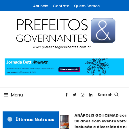
Skip
Anuncie
Contato
Quem Somos
To
Content
A maior revista de gestão municipal do Brasil!
Prefeitos & Governantes
Menu
Search
ANÁPOLIS GO | CEMAD com
Últimas Notícias
30 anos com evento voltad
inclusão e diversidade nes