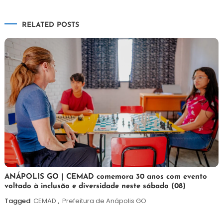
de
RELATED POSTS
Post
7
Maurilio
ANÁPOLIS GO | CEMAD comemora 30 anos com evento
voltado à inclusão e diversidade neste sábado (08)
de
agosto
Tagged
CEMAD
,
Prefeitura de Anápolis GO
de
2026