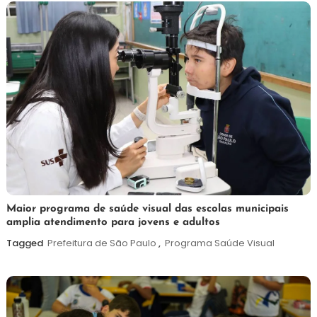
7
Maurilio
Maior programa de saúde visual das escolas municipais
amplia atendimento para jovens e adultos
de
agosto
Tagged
Prefeitura de São Paulo
,
Programa Saúde Visual
de
2026