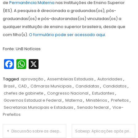
de
Permanência Materna
nas Instituições de Ensino Superior
(IES). A pesquisa é direcionada a graduandas(os), pós-
graduandas(os) e pós-doutorandas(os) vinculadas(os) a
qualquer instituição de ensino superior brasileira, desde que
com filho(s).
O formulário pode ser acessado aqui
.
Fonte: UnB Notícias
Facebook
WhatsApp
X
Tagged
aprovação
,
Assembleias Estaduais
,
Autoridades
,
Brasil
,
CAD
,
Câmaras Municipais
,
Candidatas
,
Candidatos
,
chefes de gabinete
,
Congresso Nacional
,
Estudantes
,
Governos Estadual e Federal
,
Materna
,
Ministérios
,
Prefeitos
,
Secretarias Municipais e Estaduais
,
Senado federal
,
Vice-
Prefeitos
Navegação
Discussão sobre as despesas de 2025 cortes orçamentários devem impactar
Sabesp: Aplicações após privatização tornaram-se moeda de troca para suporte a Nunes