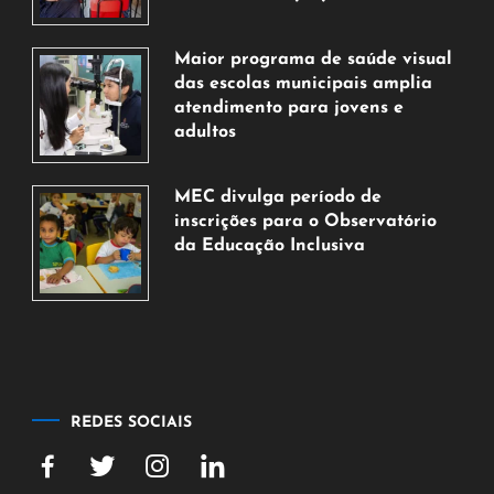
7
de
Maior programa de saúde visual
agosto
das escolas municipais amplia
de
atendimento para jovens e
2026
adultos
7
de
MEC divulga período de
agosto
inscrições para o Observatório
de
da Educação Inclusiva
2026
7
de
agosto
de
2026
REDES SOCIAIS