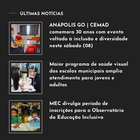
ÚLTIMAS NOTÍCIAS
ANÁPOLIS GO | CEMAD
comemora 30 anos com evento
voltado à inclusão e diversidade
neste sábado (08)
7
de
Maior programa de saúde visual
agosto
das escolas municipais amplia
de
atendimento para jovens e
2026
adultos
7
de
MEC divulga período de
agosto
inscrições para o Observatório
de
da Educação Inclusiva
2026
7
de