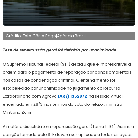
24
Maurilio
de
Crédito: Foto: Tânia Rego|Agência Brasil
abril
de
2025
Tese de repercussão geral foi definida por unanimidade
O Supremo Tribunal Federal (STF) decidiu que é imprescritível a
ordem para o pagamento de reparação por danos ambientais
nos casos de condenação criminal. O entendimento foi
estabelecido por unanimidade no julgamento do Recurso
Extraordinário com Agravo
(ARE) 1352872
, na sessão virtual
encerrada em 28/3, nos termos do voto do relator, ministro
Cristiano Zanin.
A matéria discutida tem repercussão geral (Tema 1.194). Assim, a
posição tomada pelo STF deverá ser aplicada a todas as ações