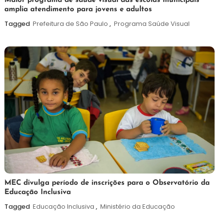
7
Maurilio
Maior programa de saúde visual das escolas municipais
amplia atendimento para jovens e adultos
de
agosto
Tagged
Prefeitura de São Paulo
,
Programa Saúde Visual
de
2026
7
Maurilio
MEC divulga período de inscrições para o Observatório da
Educação Inclusiva
de
agosto
Tagged
Educação Inclusiva
,
Ministério da Educação
de