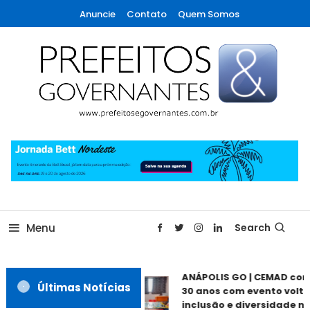
Skip
Anuncie
Contato
Quem Somos
To
Content
A maior revista de gestão municipal do Brasil!
Prefeitos & Governantes
Menu
Search
ANÁPOLIS GO | CEMAD com
Últimas Notícias
30 anos com evento volta
inclusão e diversidade ne