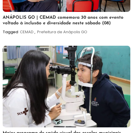
7
Maurilio
ANÁPOLIS GO | CEMAD comemora 30 anos com evento
voltado à inclusão e diversidade neste sábado (08)
de
agosto
Tagged
CEMAD
,
Prefeitura de Anápolis GO
de
2026