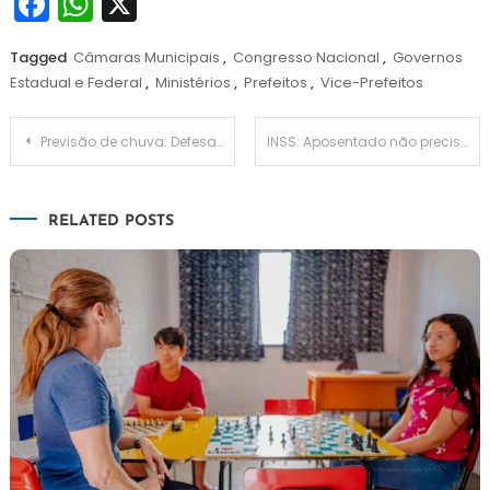
Facebook
WhatsApp
X
Tagged
Câmaras Municipais
,
Congresso Nacional
,
Governos
Estadual e Federal
,
Ministérios
,
Prefeitos
,
Vice-Prefeitos
Navegação
Previsão de chuva: Defesa Civil de SP emite alerta e instala gabinete de crise a partir de quinta (24)
INSS: Aposentado não precisa pedir exclusão de desconto indevido
de
RELATED POSTS
Post