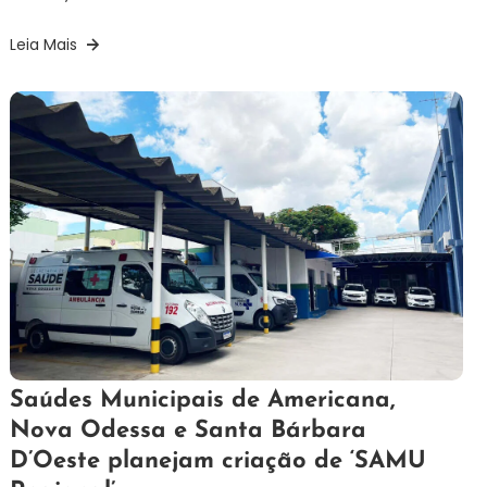
Leia Mais
13
Redação
Saúdes Municipais de Americana,
de
Nova Odessa e Santa Bárbara
setembro
D’Oeste planejam criação de ‘SAMU
de
2024