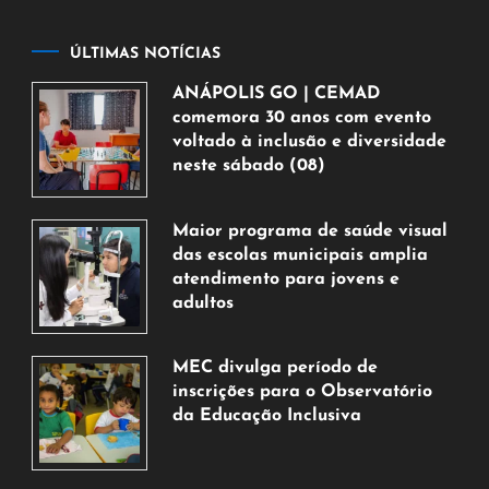
ÚLTIMAS NOTÍCIAS
ANÁPOLIS GO | CEMAD
comemora 30 anos com evento
voltado à inclusão e diversidade
neste sábado (08)
7
de
Maior programa de saúde visual
agosto
das escolas municipais amplia
de
atendimento para jovens e
2026
adultos
7
de
MEC divulga período de
agosto
inscrições para o Observatório
de
da Educação Inclusiva
2026
7
de