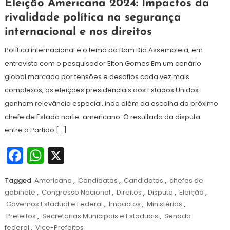
Eleição Americana 2024: Impactos da
de
rivalidade política na segurança
novembro
internacional e nos direitos
de
2024
Política internacional é o tema do Bom Dia Assembleia, em
entrevista com o pesquisador Elton Gomes Em um cenário
global marcado por tensões e desafios cada vez mais
complexos, as eleições presidenciais dos Estados Unidos
ganham relevância especial, indo além da escolha do próximo
chefe de Estado norte-americano. O resultado da disputa
entre o Partido […]
Facebook
WhatsApp
X
Tagged
Americana
,
Candidatas
,
Candidatos
,
chefes de
gabinete
,
Congresso Nacional
,
Direitos
,
Disputa
,
Eleição
,
Governos Estadual e Federal
,
Impactos
,
Ministérios
,
Prefeitos
,
Secretarias Municipais e Estaduais
,
Senado
federal
,
Vice-Prefeitos