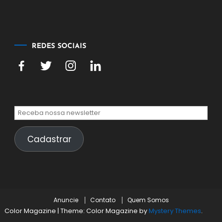
agosto
de
2026
REDES SOCIAIS
Cadastrar
Anuncie
Contato
Quem Somos
Color Magazine
|
Theme: Color Magazine by
Mystery Themes
.