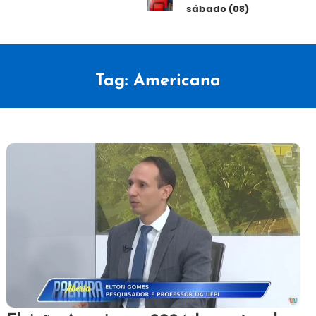
sábado (08)
Tag:
Americana
6
Redação