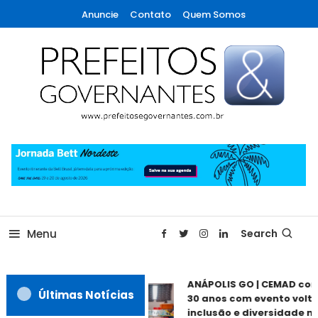
Skip
Anuncie
Contato
Quem Somos
To
Content
A maior revista de gestão municipal do Brasil!
Prefeitos & Governantes
Menu
Search
ANÁPOLIS GO | CEMAD co
Últimas Notícias
30 anos com evento volta
inclusão e diversidade ne