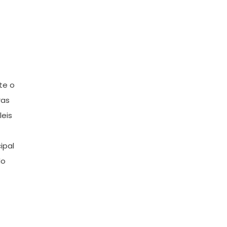
te o
ras
eis
ipal
do
s