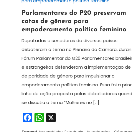
9
Redação
Parlamentares do P20 preservam
de
cotas de gênero para
novembro
empoderamento político feminino
de
2024
Deputadas e senadoras de diversos países
debateram o tema no Plenário da Câmara, duran
Fórum Parlamentar do G20 Parlamentares brasilei
e estrangeiras defenderam a implementação de l
de paridade de gênero para impulsionar o
empoderamento político feminino. Essa foi a princ
linha de ação proposta pelas debatedoras quan
se discutiu o tema “Mulheres no […]
Facebook
WhatsApp
X
Tagged
Assembleias Estaduais
,
Autoridades
,
Câmara