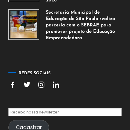
2026
5
Secretaria Municipal de
de
Educação de São Paulo realiza
agosto
parceria com o SEBRAE para
de
promover projeto de Educação
2026
Empreendedora
5
de
agosto
de
2026
REDES SOCIAIS
Cadastrar