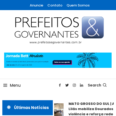
Skip
Anuncie
Contato
Quem Somos
To
Content
A maior revista de gestão municipal do Brasil!
Prefeitos & Governantes
Menu
Search
MATO GROSSO DO SUL | A
Últimas Notícias
Lilás mobiliza Dourados 
violência e reforça rede d