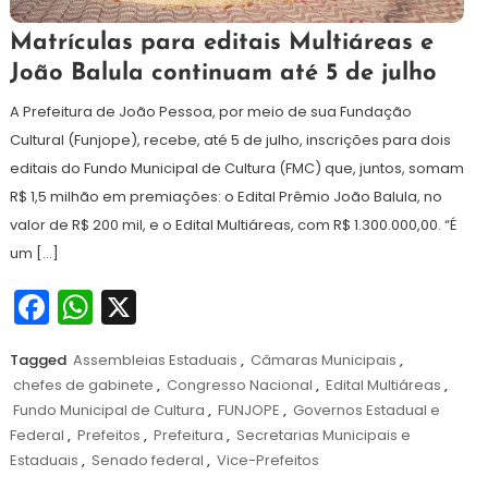
17
Redação
Matrículas para editais Multiáreas e
de
João Balula continuam até 5 de julho
junho
de
A Prefeitura de João Pessoa, por meio de sua Fundação
2024
Cultural (Funjope), recebe, até 5 de julho, inscrições para dois
editais do Fundo Municipal de Cultura (FMC) que, juntos, somam
R$ 1,5 milhão em premiações: o Edital Prêmio João Balula, no
valor de R$ 200 mil, e o Edital Multiáreas, com R$ 1.300.000,00. “É
um […]
Facebook
WhatsApp
X
Tagged
Assembleias Estaduais
,
Câmaras Municipais
,
chefes de gabinete
,
Congresso Nacional
,
Edital Multiáreas
,
Fundo Municipal de Cultura
,
FUNJOPE
,
Governos Estadual e
Federal
,
Prefeitos
,
Prefeitura
,
Secretarias Municipais e
Estaduais
,
Senado federal
,
Vice-Prefeitos