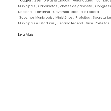
Tagged
Assembleias Estaduais
,
Autoridades
,
Câmara
Municipais
,
Candidatos
,
chefes de gabinete
,
Congres
Nacional
,
Feminina
,
Governos Estadual e Federal
,
Governos Municipais
,
Ministérios
,
Prefeitos
,
Secretaria
Municipais e Estaduais
,
Senado federal
,
Vice-Prefeitos
Leia Mais