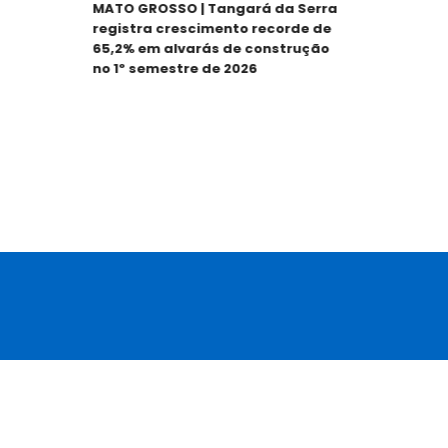
MATO GROSSO | Tangará da Serra
Ed
registra crescimento recorde de
pa
65,2% em alvarás de construção
pr
no 1º semestre de 2026
E