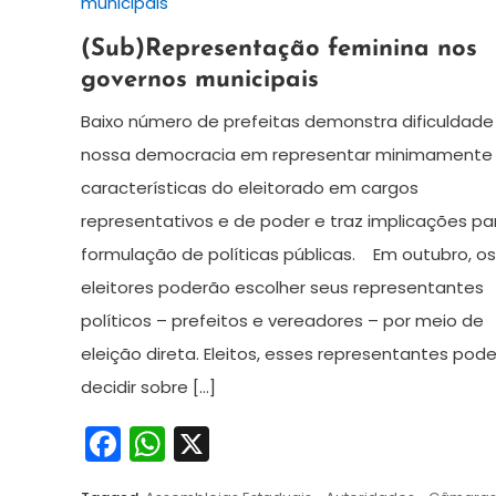
10
Redação
(Sub)Representação feminina nos
de
governos municipais
setembro
de
Baixo número de prefeitas demonstra dificuldade
2024
nossa democracia em representar minimamente
características do eleitorado em cargos
representativos e de poder e traz implicações pa
formulação de políticas públicas. Em outubro, os
eleitores poderão escolher seus representantes
políticos – prefeitos e vereadores – por meio de
eleição direta. Eleitos, esses representantes pod
decidir sobre […]
Facebook
WhatsApp
X