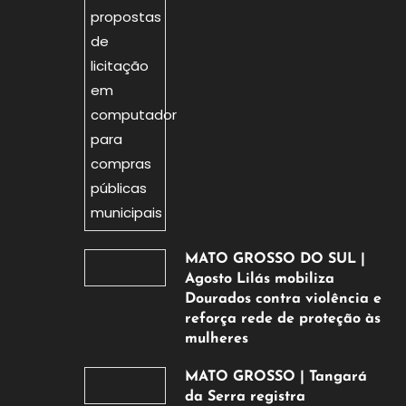
agosto
de
2026
MATO GROSSO DO SUL |
Agosto Lilás mobiliza
Dourados contra violência e
reforça rede de proteção às
mulheres
5
MATO GROSSO | Tangará
de
da Serra registra
agosto