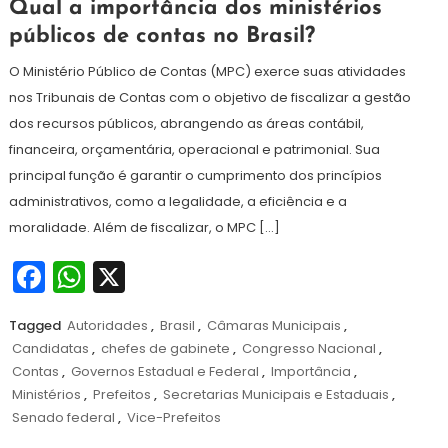
11
Redação
Qual a importância dos ministérios
de
públicos de contas no Brasil?
dezembro
de
O Ministério Público de Contas (MPC) exerce suas atividades
2024
nos Tribunais de Contas com o objetivo de fiscalizar a gestão
dos recursos públicos, abrangendo as áreas contábil,
financeira, orçamentária, operacional e patrimonial. Sua
principal função é garantir o cumprimento dos princípios
administrativos, como a legalidade, a eficiência e a
moralidade. Além de fiscalizar, o MPC […]
Facebook
WhatsApp
X
Tagged
Autoridades
,
Brasil
,
Câmaras Municipais
,
Candidatas
,
chefes de gabinete
,
Congresso Nacional
,
Contas
,
Governos Estadual e Federal
,
Importância
,
Ministérios
,
Prefeitos
,
Secretarias Municipais e Estaduais
,
Senado federal
,
Vice-Prefeitos