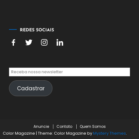
agosto
de
2026
REDES SOCIAIS
Cadastrar
Anuncie
Contato
Quem Somos
Color Magazine
|
Theme: Color Magazine by
Mystery Themes
.