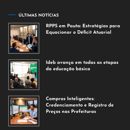
ÚLTIMAS NOTÍCIAS
RPPS em Pauta: Estratégias para
Equacionar o Déficit Atuarial
7
de
agosto
de
Ideb avança em todas as etapas
2026
da educação básica
6
de
agosto
de
Compras Inteligentes:
2026
Credenciamento e Registro de
Preços nas Prefeituras
6
de