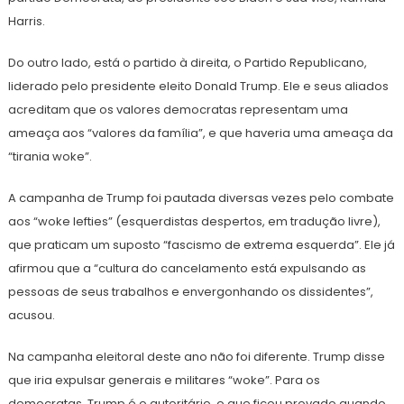
Harris.
Do outro lado, está o partido à direita, o Partido Republicano,
liderado pelo presidente eleito Donald Trump. Ele e seus aliados
acreditam que os valores democratas representam uma
ameaça aos “valores da família”, e que haveria uma ameaça da
“tirania woke”.
A campanha de Trump foi pautada diversas vezes pelo combate
aos “woke lefties” (esquerdistas despertos, em tradução livre),
que praticam um suposto “fascismo de extrema esquerda”. Ele já
afirmou que a “cultura do cancelamento está expulsando as
pessoas de seus trabalhos e envergonhando os dissidentes”,
acusou.
Na campanha eleitoral deste ano não foi diferente. Trump disse
que iria expulsar generais e militares “woke”. Para os
democratas, Trump é o autoritário, o que ficou provado quando