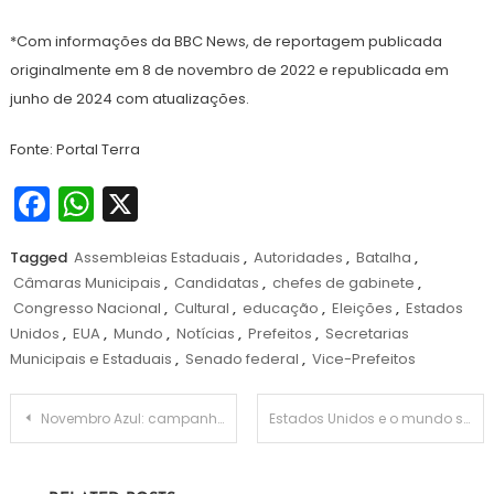
*Com informações da BBC News, de reportagem publicada
originalmente em 8 de novembro de 2022 e republicada em
junho de 2024 com atualizações.
Fonte: Portal Terra
Facebook
WhatsApp
X
Tagged
Assembleias Estaduais
,
Autoridades
,
Batalha
,
Câmaras Municipais
,
Candidatas
,
chefes de gabinete
,
Congresso Nacional
,
Cultural
,
educação
,
Eleições
,
Estados
Unidos
,
EUA
,
Mundo
,
Notícias
,
Prefeitos
,
Secretarias
Municipais e Estaduais
,
Senado federal
,
Vice-Prefeitos
Navegação
Novembro Azul: campanha fortalece importância do autocuidado masculino
Estados Unidos e o mundo sob Donald Trump
de