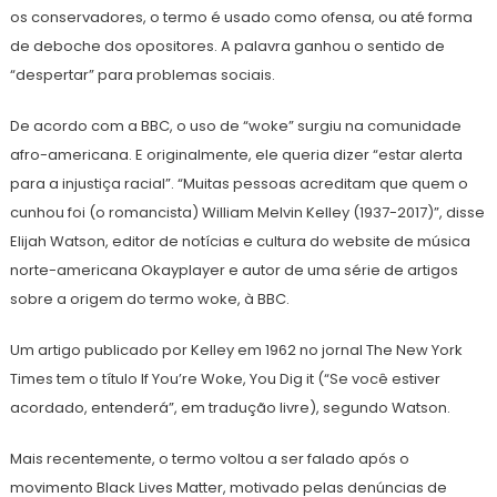
os conservadores, o termo é usado como ofensa, ou até forma
de deboche dos opositores. A palavra ganhou o sentido de
“despertar” para problemas sociais.
De acordo com a BBC, o uso de “woke” surgiu na comunidade
afro-americana. E originalmente, ele queria dizer “estar alerta
para a injustiça racial”. “Muitas pessoas acreditam que quem o
cunhou foi (o romancista) William Melvin Kelley (1937-2017)”, disse
Elijah Watson, editor de notícias e cultura do website de música
norte-americana Okayplayer e autor de uma série de artigos
sobre a origem do termo woke, à BBC.
Um artigo publicado por Kelley em 1962 no jornal The New York
Times tem o título If You’re Woke, You Dig it (“Se você estiver
acordado, entenderá”, em tradução livre), segundo Watson.
Mais recentemente, o termo voltou a ser falado após o
movimento Black Lives Matter, motivado pelas denúncias de