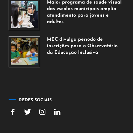
Maior programa de saúde visual
agosto
das escolas municipais amplia
de
atendimento para jovens e
2026
adultos
7
de
MEC divulga período de
agosto
inscrições para o Observatório
de
da Educação Inclusiva
2026
7
de
agosto
de
2026
REDES SOCIAIS