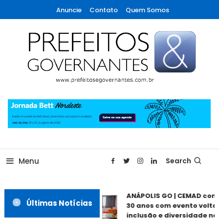
Skip
Anuncie
Contato
Quem Somos
To
Content
A maior revista de gestão municipal do Brasil!
Prefeitos & Governantes
Menu
Search
ANÁPOLIS GO | CEMAD com
Últimas Notícias
30 anos com evento voltad
inclusão e diversidade nes