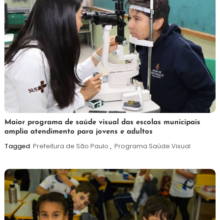
7
Maurilio
Maior programa de saúde visual das escolas municipais
amplia atendimento para jovens e adultos
de
agosto
Tagged
Prefeitura de São Paulo
,
Programa Saúde Visual
de
2026