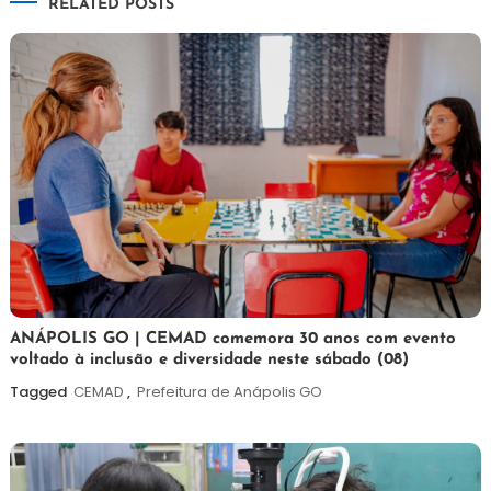
RELATED POSTS
Post
7
Maurilio
ANÁPOLIS GO | CEMAD comemora 30 anos com evento
voltado à inclusão e diversidade neste sábado (08)
de
agosto
Tagged
CEMAD
,
Prefeitura de Anápolis GO
de
2026