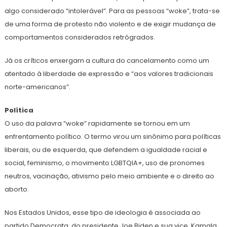
algo considerado “intolerável”. Para as pessoas “woke”, trata-se
de uma forma de protesto não violento e de exigir mudança de
comportamentos considerados retrógrados.
Já os críticos enxergam a cultura do cancelamento como um
atentado à liberdade de expressão e “aos valores tradicionais
norte-americanos”.
Política
O uso da palavra “woke” rapidamente se tornou em um
enfrentamento político. O termo virou um sinônimo para políticas
liberais, ou de esquerda, que defendem a igualdade racial e
social, feminismo, o movimento LGBTQIA+, uso de pronomes
neutros, vacinação, ativismo pelo meio ambiente e o direito ao
aborto.
Nos Estados Unidos, esse tipo de ideologia é associada ao
partido Democrata, do presidente Joe Biden e sua vice, Kamala