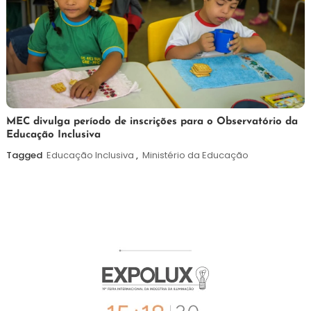
7
Maurilio
MEC divulga período de inscrições para o Observatório da
Educação Inclusiva
de
agosto
Tagged
Educação Inclusiva
,
Ministério da Educação
de
2026