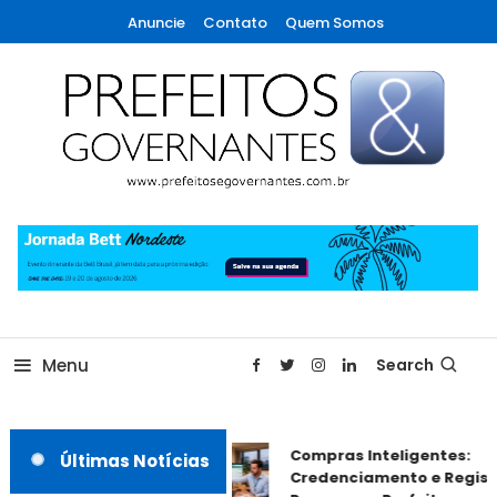
Skip
Anuncie
Contato
Quem Somos
To
Content
A maior revista de gestão municipal do Brasil!
Prefeitos & Governantes
Menu
Search
Compras Inteligentes:
Últimas Notícias
Credenciamento e Registr