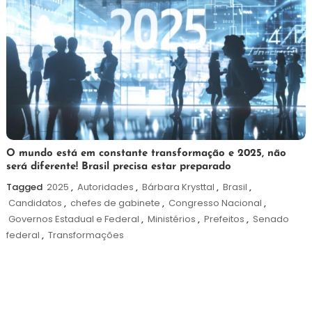
4
Redação
O mundo está em constante transformação e 2025, não
será diferente! Brasil precisa estar preparado
de
novembro
Tagged
2025
,
Autoridades
,
Bárbara Krysttal
,
Brasil
,
de
Candidatos
,
chefes de gabinete
,
Congresso Nacional
,
2024
Governos Estadual e Federal
,
Ministérios
,
Prefeitos
,
Senado
federal
,
Transformações