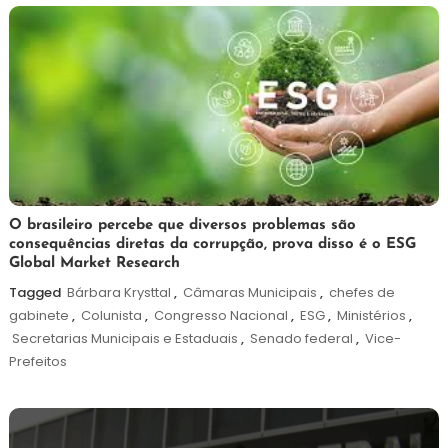
8
Redação
O brasileiro percebe que diversos problemas são
consequências diretas da corrupção, prova disso é o ESG
de
Global Market Research
janeiro
de
Tagged
Bárbara Krysttal
,
Câmaras Municipais
,
chefes de
2025
gabinete
,
Colunista
,
Congresso Nacional
,
ESG
,
Ministérios
,
Secretarias Municipais e Estaduais
,
Senado federal
,
Vice-
Prefeitos