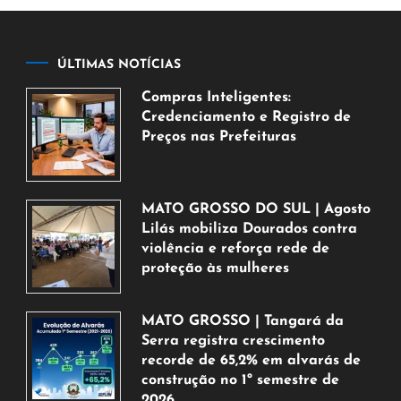
ÚLTIMAS NOTÍCIAS
Compras Inteligentes:
Credenciamento e Registro de
Preços nas Prefeituras
6
de
agosto
MATO GROSSO DO SUL | Agosto
de
Lilás mobiliza Dourados contra
2026
violência e reforça rede de
proteção às mulheres
5
de
MATO GROSSO | Tangará da
agosto
Serra registra crescimento
de
recorde de 65,2% em alvarás de
2026
construção no 1º semestre de
2026