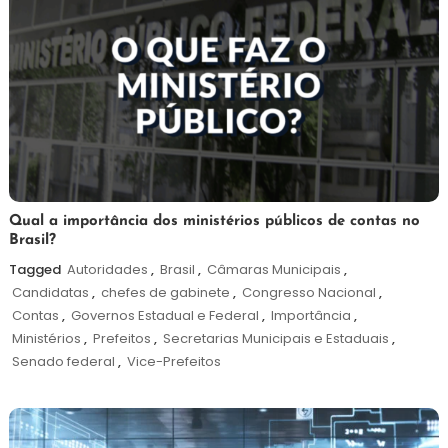
11
Redação
Qual a importância dos ministérios públicos de contas no
Brasil?
de
dezembro
Tagged
Autoridades
,
Brasil
,
Câmaras Municipais
,
de
Candidatas
,
chefes de gabinete
,
Congresso Nacional
,
2024
Contas
,
Governos Estadual e Federal
,
Importância
,
Ministérios
,
Prefeitos
,
Secretarias Municipais e Estaduais
,
Senado federal
,
Vice-Prefeitos