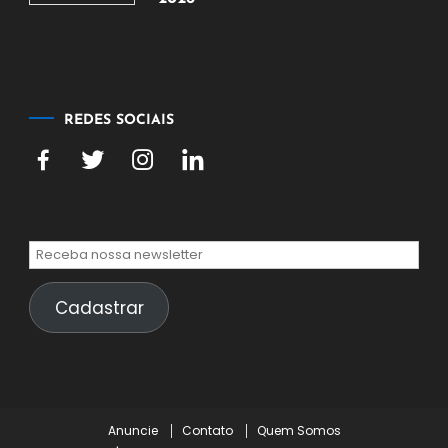
5
de
agosto
de
2026
REDES SOCIAIS
Cadastrar
Anuncie
Contato
Quem Somos