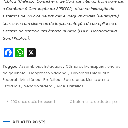
Pública (Unifesp), Conselheira de Controle Interno, Transparência
e Combate à Corrupção da APREESP, atua na instrução de
sistemas de indícios de fraudes e irregularidades (Revelagov),
bem como em sistemas de implementação de compliance e
sistema de controle em âmbito público (ECGP, Controladoria
Geral Pública).
Facebook
WhatsApp
X
Tagged
Assembleias Estaduais
,
Câmaras Municipais
,
chefes
de gabinete
,
Congresso Nacional
,
Governos Estadual e
Federal
,
Ministérios
,
Prefeitos
,
Secretarias Municipais e
Estaduais
,
Senado federal
,
Vice-Prefeitos
Navegação
200 anos após Independência, Brasil ainda não é autônomo no comércio mundial
O tratamento de dados pessoais e sua aplicação no Poder Público: União, Estados e Municípios
de
RELATED POSTS
Post