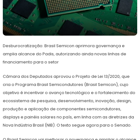
21
Redação
de
Desburocratização: Brasil Semicon aprimora governança e
junho
de
amplia alcance do Padis, autorizando ainda novas linhas de
2024
financiamento para o setor
Câmara dos Deputados aprovou o Projeto de Lei 13/2020, que
cria o Programa Brasil Semicondutores (Brasil Semicon), cujo
objetivo é incentivar o avanço tecnológico e o fortalecimento do
ecossistema de pesquisa, desenvolvimento, inovação, design,
produção e aplicação de componentes semicondutores,
displays e painéis solares no país, em linha com as diretrizes da
Nova Indústria Brasil (NIB). O texto segue agora para o Senado.
O Brasil Semicon vai melhorar a governança e ampliar o alcance