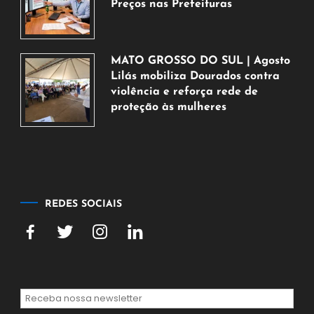
Preços nas Prefeituras
6
de
agosto
MATO GROSSO DO SUL | Agosto
de
Lilás mobiliza Dourados contra
2026
violência e reforça rede de
proteção às mulheres
5
de
agosto
de
2026
REDES SOCIAIS