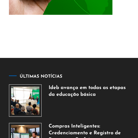
ÚLTIMAS NOTÍCIAS
Ideb avança em todas as etapas
da educação básica
6
de
agosto
de
Compras Inteligentes:
2026
Credenciamento e Registro de