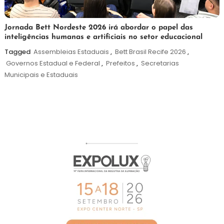
19
Maurilio
Jornada Bett Nordeste 2026 irá abordar o papel das
inteligências humanas e artificiais no setor educacional
de
maio
Tagged
Assembleias Estaduais
,
Bett Brasil Recife 2026
,
de
Governos Estadual e Federal
,
Prefeitos
,
Secretarias
2026
Municipais e Estaduais