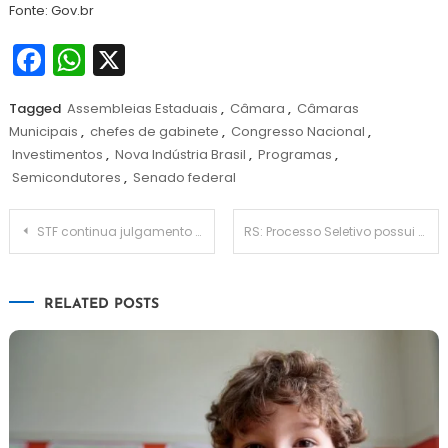
Fonte: Gov.br
Facebook
WhatsApp
X
Tagged
Assembleias Estaduais
,
Câmara
,
Câmaras
Municipais
,
chefes de gabinete
,
Congresso Nacional
,
Investimentos
,
Nova Indústria Brasil
,
Programas
,
Semicondutores
,
Senado federal
Navegação
STF continua julgamento sobre porte de drogas para consumo próprio
RS: Processo Seletivo possui edital divulgado pela Prefeitura de Igrejinha
de
RELATED POSTS
Post