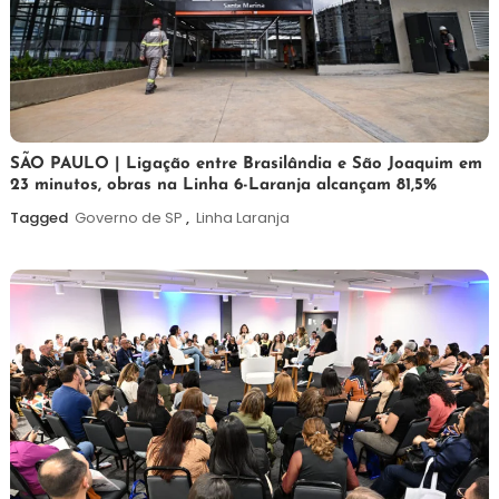
19
Maurilio
SÃO PAULO | Ligação entre Brasilândia e São Joaquim em
23 minutos, obras na Linha 6-Laranja alcançam 81,5%
de
maio
Tagged
Governo de SP
,
Linha Laranja
de
2026